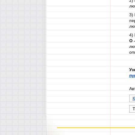
2)
лю
3)
пе
лю
4)
О 
лю
оп
Уз
пу
Ав
К
Т