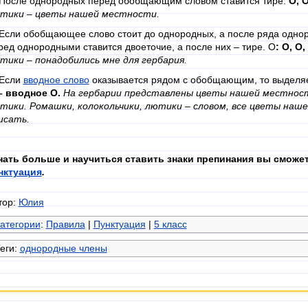
 После однородных перед обобщающим словом ставится тире:
О, О
тики – цветы нашей местности.
 Если обобщающее слово стоит до однородных, а после ряда одно
ред однородными ставится двоеточие, а после них – тире. О
: О, О,
тики – понадобились мне для гербария.
 Если
вводное слово
оказывается рядом с обобщающим, то выделяе
– вводное О.
На гербарии представлены цветы нашей местности
тики. Ромашки, колокольчики, лютики – словом, все цветы наш
исать.
нать больше и научиться ставить знаки препинания вы сможе
нктуация
.
тор:
Юлия
атегории
:
Правила
|
Пунктуация
|
5 класс
еги:
однородные члены