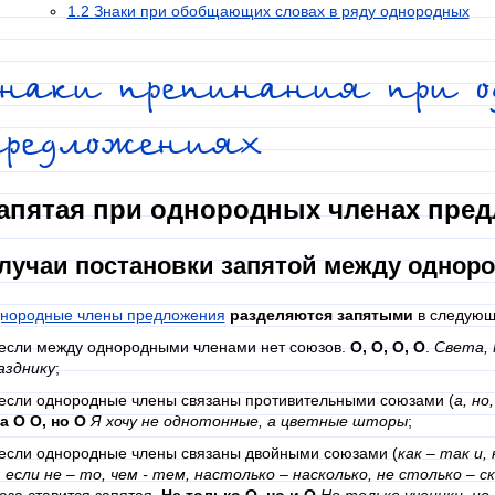
1.2 Знаки при обобщающих словах в ряду однородных
Знаки препинания при о
предложениях
апятая при однородных членах пре
лучаи постановки запятой между однор
нородные члены предложения
разделяются запятыми
в следующ
 если между однородными членами нет союзов.
О, О, О, О
.
Света, 
азднику
;
 если однородные члены связаны противительными союзами (
а, но
 а О О, но О
Я хочу не однотонные, а цветные шторы
;
 если однородные члены связаны двойными союзами (
как – так и,
, если не – то, чем - тем, настолько – насколько, не столько – с