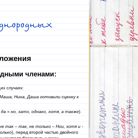
днородных
дложения
одными членами:
их случаях:
Маша, Нина, Даша готовили сценку к
, да = но, зато, однако, хотя, а также
).
 не так – так, не только – Нои, хотя и -
колько
), перед второй частью двойного