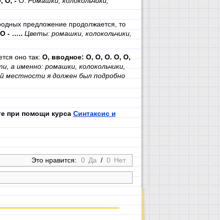
, О, -
О.
Ромашки, колокольчики,
родных предложение продолжается, то
 О - …..
Цветы: ромашки, колокольчики,
тся оно так:
О, вводное: О, О, О. О, О,
, а именно: ромашки, колокольчики,
ей местности я должен был подробно
те при помощи курса
Синтаксис и
Это нравится:
0
Да
/
0
Нет