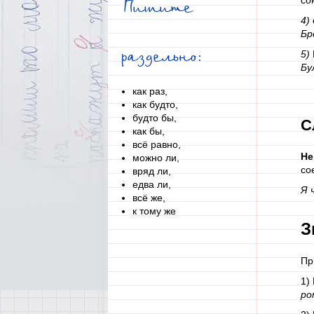
со
Пишите
4)
Бр
раздельно:
5)
Бу
как раз,
как будто,
будто бы,
С
как бы,
всё равно,
Не
можно ли,
со
вряд ли,
едва ли,
Я 
всё же,
к тому же
З
П
1)
ро