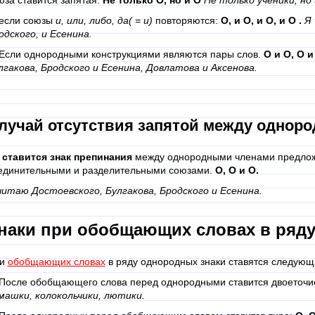
юза ставится запятая.
Не только О, но и О
Не только ученики, но 
если союзы
и, или, либо, да( = и)
повторяются:
О, и О, и О, и О .
Я 
одского, и Есенина.
Если однородными конструкциями являются пары слов.
О и О, О и
лгакова, Бродского и Есенина, Довлатова и Аксенова.
лучай отсутствия запятой между однор
 ставится знак препинания
между однородными членами предло
единительными и разделительными союзами.
О, О и О.
читаю Достоевского, Булгакова, Бродского и Есенина.
наки при обобщающих словах в ряд
ри
обобщающих словах
в ряду однородных знаки ставятся следующ
 После обобщающего слова перед однородными ставится двоеточи
машки, колокольчики, лютики.