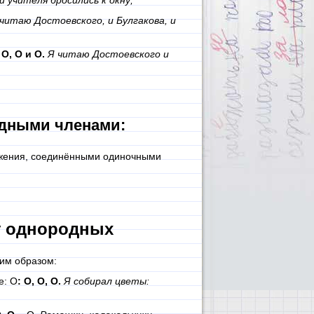
и учителя бросились к окну;
читаю Достоевского, и Булгакова, и
 О, О и О.
Я читаю Достоевского и
одными членами:
жения, соединёнными одиночными
у однородных
им образом:
е: О
: О, О, О.
Я собирал цветы: