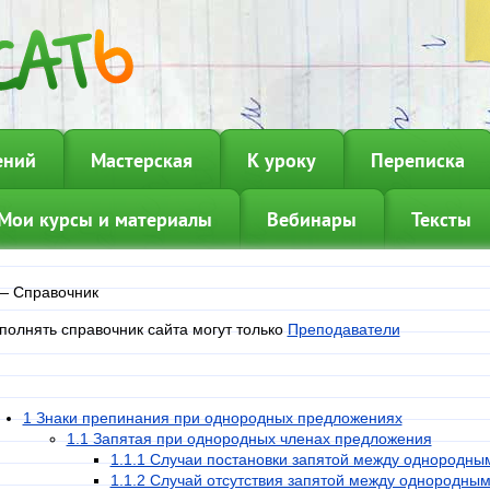
ений
Мастерская
К уроку
Переписка
Мои курсы и материалы
Вебинары
Тексты
—
Справочник
полнять справочник сайта могут только
Преподаватели
1 Знаки препинания при однородных предложениях
1.1 Запятая при однородных членах предложения
1.1.1 Случаи постановки запятой между однородны
1.1.2 Случай отсутствия запятой между однородны