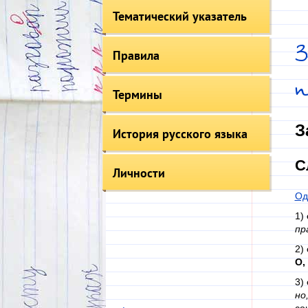
Тематический указатель
Правила
Термины
З
История русского языка
С
Личности
Од
1)
пр
2)
О,
3)
но