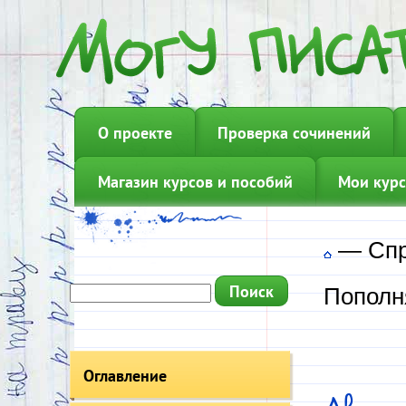
О проекте
Проверка сочинений
Магазин курсов и пособий
Мои курс
—
Сп
Пополн
Оглавление