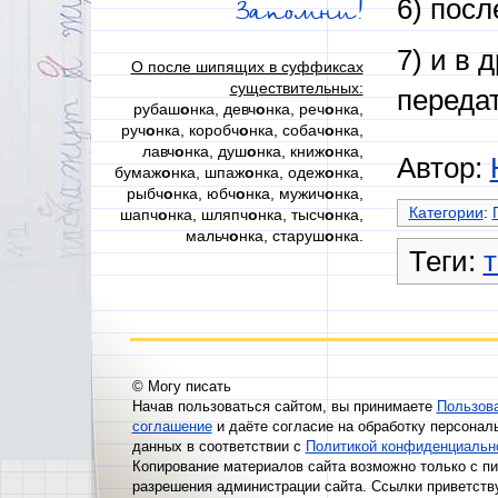
6) посл
Запомни!
7) и в 
О после шипящих в суффиксах
существительных:
переда
рубаш
о
нка, девч
о
нка, реч
о
нка,
руч
о
нка, коробч
о
нка, собач
о
нка,
лавч
о
нка, душ
о
нка, книж
о
нка,
Автор:
бумаж
о
нка, шпаж
о
нка, одеж
о
нка,
рыбч
о
нка, юбч
о
нка, мужич
о
нка,
Категории
:
шапч
о
нка, шляпч
о
нка, тысч
о
нка,
мальч
о
нка, старуш
о
нка.
Теги:
© Могу писать
Начав пользоваться сайтом, вы принимаете
Пользов
соглашение
и даёте согласие на обработку персонал
данных в соответствии с
Политикой конфиденциальн
Копирование материалов сайта возможно только с п
разрешения администрации сайта. Ссылки приветств