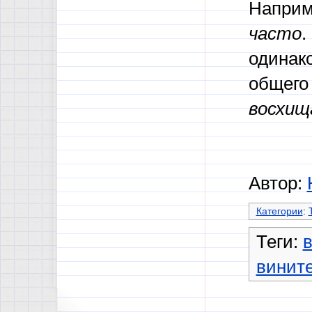
Наприм
часто
.
одинако
общего
восхищ
Автор:
Категории
:
Теги:
винит