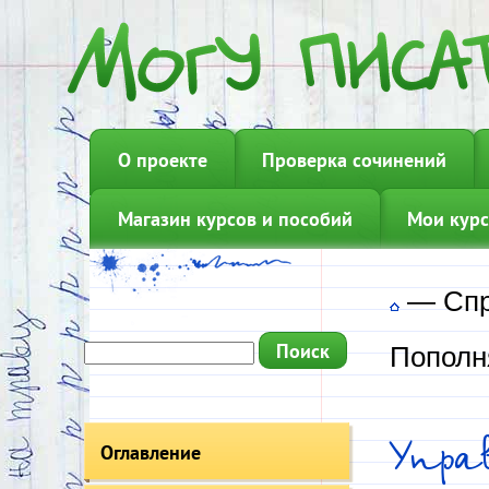
О проекте
Проверка сочинений
Магазин курсов и пособий
Мои курс
—
Сп
Пополн
Упра
Оглавление