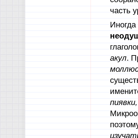
часть у
Иногда 
неоду
глаголо
акул
. 
моллюс
сущест
именит
пиявки
Микроо
поэтому
изучат