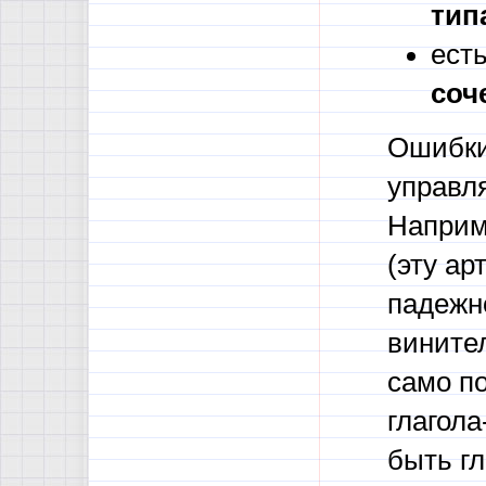
тип
ест
соч
Ошибки 
управл
Наприм
(эту ар
падежн
винител
само п
глагол
быть г