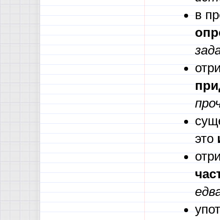
в п
опр
зад
отр
при
про
сущ
это
отр
час
едв
упо