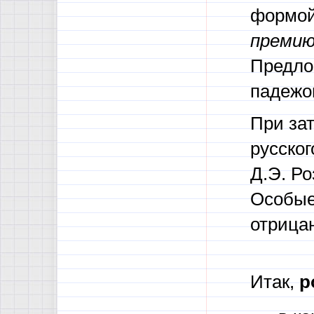
формой
премию
Предло
падежо
При за
русског
Д.Э. Ро
Особые
отрица
Итак,
р