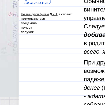
Обычно
Запомни!
вините
Не пишутся буквы Д и Т
в словах:
управл
п
ос
кользнуться
п
ощ
ёчина
Следует
п
оч
ерк
пор
уч
ик
добив
в роди
всего,
При др
возмож
падеже
денег
(
- ждат
собрано