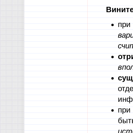
Винит
при
вар
счи
отр
впо
сущ
отд
инф
при
быт
ист