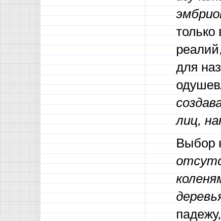
эмбрио
только 
реалий
для наз
одушев
создав
лиц, н
Выбор к
отсутс
коленя
деревь
падежу