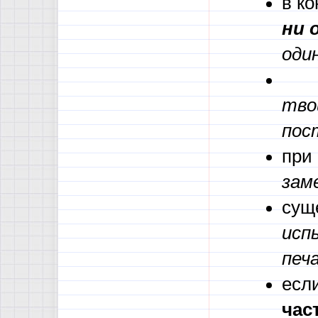
в ко
ни 
оди
сущ
тво
пос
при
зам
сущ
исп
печ
есл
час