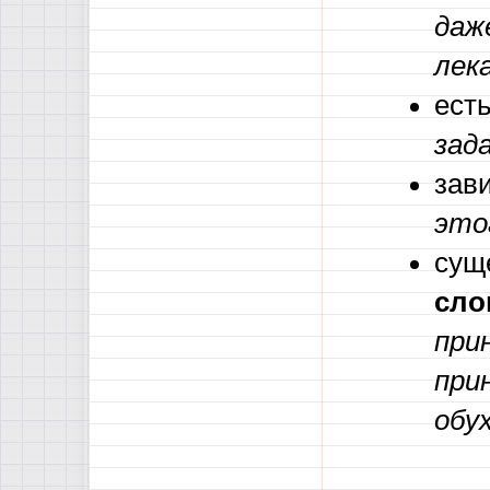
даж
лек
ест
зад
зав
это
сущ
сло
при
при
обу