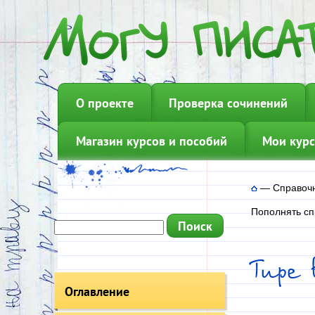
О проекте
Проверка сочинений
Магазин курсов и пособий
Мои курс
—
Справоч
Пополнять сп
Тире
Оглавление