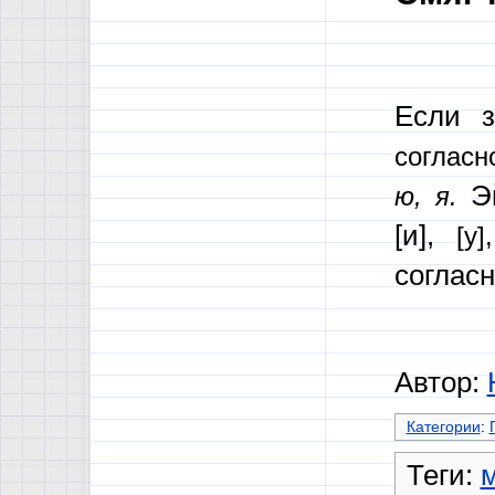
Если 
согласн
Э
ю, я.
[и],
[у],
согласн
Автор:
Категории
:
Теги:
м