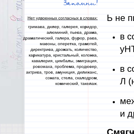
Запомни!
Ь не п
Нет удвоенных согласных в словах:
грима
с
а, ди
л
ер, га
л
ерея, ко
р
идор,
а
л
юминий, пье
с
а, дра
м
а,
в с
дра
м
атический, га
л
ера, фу
р
ор, ра
с
а,
ма
с
оны, опере
т
ка, гра
м
отей,
уН
директри
с
а, дро
ж
ать, ко
л
ичество,
ка
р
икатура, криста
л
ьный, коло
н
ка,
кава
л
ерия, цимба
л
ы, э
м
играция,
в с
ро
с
омаха, пробле
м
а, продю
с
ер,
актри
с
а, тро
с
, а
м
униция, ди
л
ижанс,
со
н
ата, сте
л
а, ска
л
одро
м
,
Л (
ко
м
ический, таке
л
аж.
ме
и д
Смягч