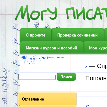
О проекте
Проверка сочинений
Магазин курсов и пособий
Мои курс
—
Сп
Пополн
Оглавление