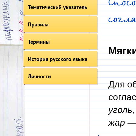
Спос
Тематический указатель
согл
Правила
Термины
Мягки
История русского языка
Личности
Для о
согла
уголь
жар —