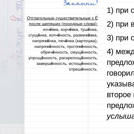
Запомни!
1) при
Отглагольные существительные с Ё
2) при
после шипящих (походные слова):
ноч
ё
вка, корч
ё
вка, туш
ё
нка,
сгущ
ё
нка, копч
ё
ность, размеж
ё
вка,
3) при
напряж
ё
нка, печ
ё
нка (картошка),
напряж
ё
нность, протяж
ё
нность,
4) меж
обреч
ё
нность, смущ
ё
нность,
упрощ
ё
нность, раскрепощ
ё
нность,
предло
заверш
ё
нность, истощ
ё
нность,
отреш
ё
нность.
говори
указыва
второе
предло
услыш