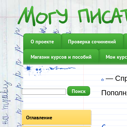
О проекте
Проверка сочинений
Магазин курсов и пособий
Мои курс
—
Сп
Пополн
Оглавление