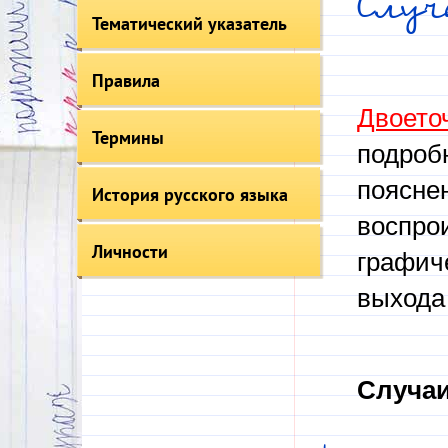
Случ
Тематический указатель
Правила
Двоето
Термины
подробн
пояснен
История русского языка
воспро
Личности
графич
выхода
Случаи