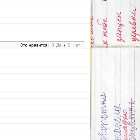
Это нравится:
0
Да
/
0
Нет