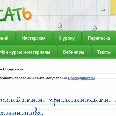
ений
Мастерская
К уроку
Переписка
Мои курсы и материалы
Вебинары
Тексты
—
Справочник
полнять справочник сайта могут только
Преподаватели
Российская грамматика
омоносова