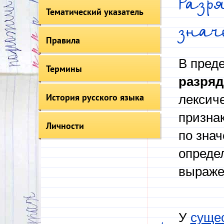
Разр
Тематический указатель
знач
Правила
В пред
Термины
разряд
История русского языка
лексич
призна
Личности
по зна
определ
выражен
У
суще