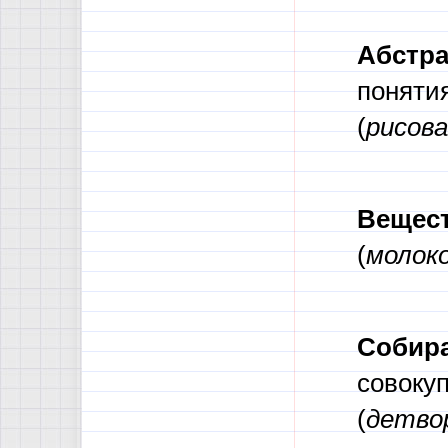
Абстр
понятия
(
рисов
Вещес
(
молоко
Собир
совоку
(
детво