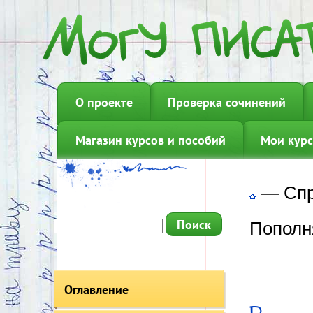
О проекте
Проверка сочинений
Магазин курсов и пособий
Мои курс
—
Сп
Пополн
Оглавление