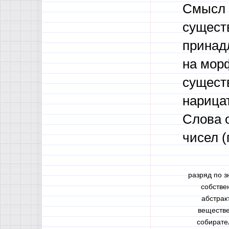
Смысл 
сущест
принад
на мор
сущест
нарица
Слова 
чисел (
разряд по 
собстве
абстрак
веществ
собирате