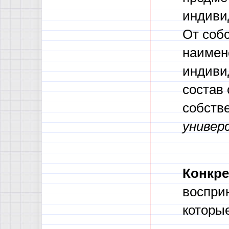
индиви
От соб
наимен
индиви
состав
собстве
универ
Конкр
воспри
которы