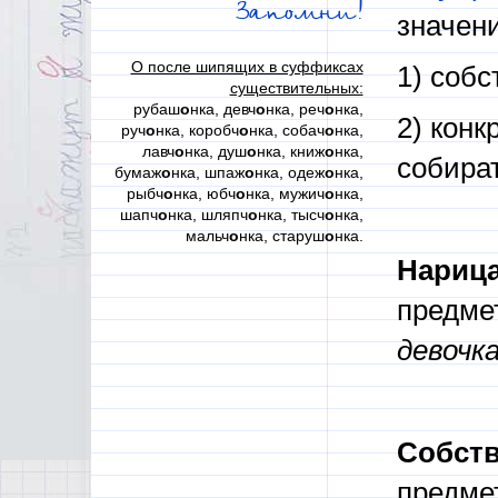
Запомни!
значен
О после шипящих в суффиксах
1) собс
существительных:
рубаш
о
нка, девч
о
нка, реч
о
нка,
2) конк
руч
о
нка, коробч
о
нка, собач
о
нка,
лавч
о
нка, душ
о
нка, книж
о
нка,
собира
бумаж
о
нка, шпаж
о
нка, одеж
о
нка,
рыбч
о
нка, юбч
о
нка, мужич
о
нка,
шапч
о
нка, шляпч
о
нка, тысч
о
нка,
мальч
о
нка, старуш
о
нка.
Нариц
предмет
девочка
Собст
предме