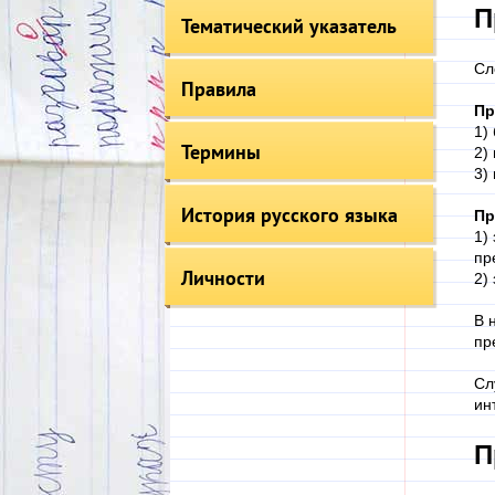
П
Тематический указатель
Сл
Правила
Пр
1)
Термины
2)
3)
История русского языка
Пр
1)
пр
Личности
2)
В 
пр
Сл
ин
П