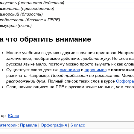
и
кусить (неполнота действия)
и
мотать (присоединение)
и
морский (близость)
е
одолевать (близкое к ПЕРЕ)
е
мудрая (очень).
а что обратить внимание
Многие учебники выделяют другие значения приставок. Наприм
законченное, необратимое действие:
пр
и
бить муху
. Но слов н
русском языке мало, поэтому можно просто выучить их как слов
Существует около десятка
омонимов
и
паронимов
с
приставка
различать. Например:
Поезд пр
и
бывает по расписанию. Молод
расположении духа.
Полный список таких слов в курсе
Орфогра
Слов, начинающихся на ПРЕ в русском языке меньше, чем сло
тор:
Юлия
атегории
:
Правила
|
Орфография
|
6 класс