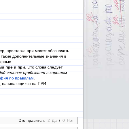
ер, приставка при может обозначать
а такие дополнительные значения в
арные.
ми пре и при
. Это слова следует
ой человек пр
е
бывает в хорошем
фия по правилам
.
в, начинающихся на ПРИ.
Это нравится:
2
Да
/
0
Нет