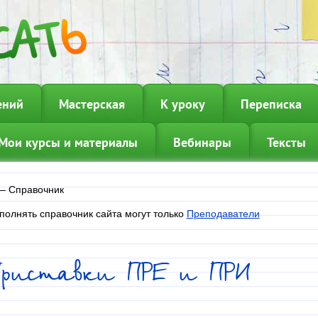
ений
Мастерская
К уроку
Переписка
Мои курсы и материалы
Вебинары
Тексты
—
Справочник
полнять справочник сайта могут только
Преподаватели
Приставки ПРЕ и ПРИ