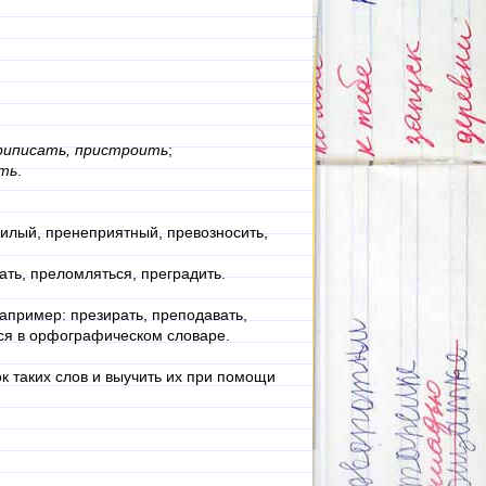
риписать, пристроить
;
ть
.
милый, пренеприятный, превозносить,
ать, преломляться, преградить.
например: презирать, преподавать,
ься в орфографическом словаре.
к таких слов и выучить их при помощи