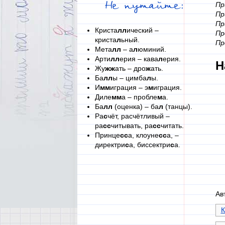
Не путайте:
Пр
Пр
Пр
Криста
лл
ический –
Пр
криста
л
ьный.
Пр
Мета
лл
– а
л
юминий.
Арти
лл
ерия – кава
л
ерия.
Н
Жу
жж
ать – дро
ж
ать.
Ба
лл
ы – цимба
л
ы.
И
мм
играция – э
м
играция.
Диле
мм
а – пробле
м
а.
Ба
лл
(оценка) – ба
л
(танцы).
Ра
с
чёт, расчётливый –
ра
сс
читывать, ра
сс
читать.
Принце
сс
а, клоуне
сс
а, –
директри
с
а, биссектри
с
а.
Ав
К