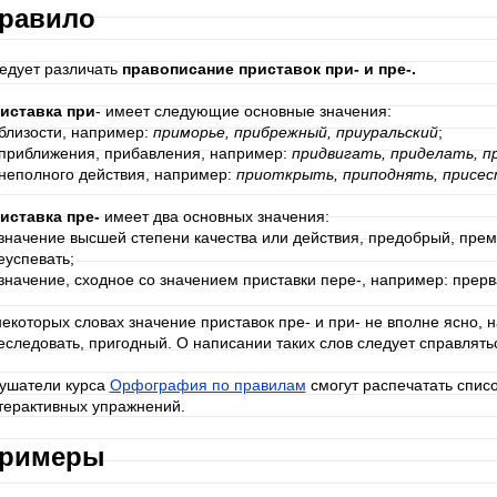
равило
едует различать
правописание приставок при- и пре-.
иставка при
- имеет следующие основные значения:
 близости, например:
приморье, прибрежный, приуральский
;
 приближения, прибавления, например:
придвигать, приделать, п
 неполного действия, например:
приоткрыть, приподнять, присес
иставка пре-
имеет два основных значения:
 значение высшей степени качества или действия, предобрый, пре
еуспевать;
 значение, сходное со значением приставки пере-, например: прерв
некоторых словах значение приставок пре- и при- не вполне ясно, 
еследовать, пригодный. О написании таких слов следует справлят
ушатели курса
Орфография по правилам
смогут распечатать списо
терактивных упражнений.
римеры