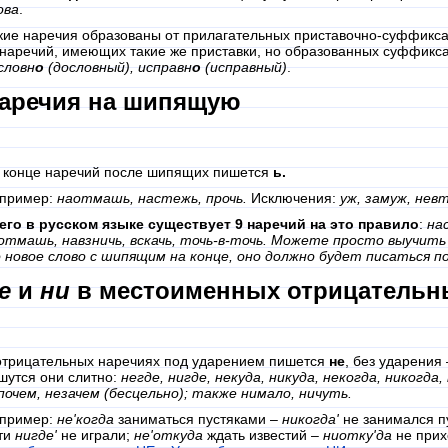
ова
.
кие наречия образованы от прилагательных приставочно-суффикса
 наречий, имеющих такие же приставки, но образованных суффик
словн
о
(дословный), исправн
о
(исправный)
.
аречия на шипящую
 конце наречий после шипящих пишется
ь.
пример:
наотмашь, настежь, прочь.
Исключения:
уж, замуж, нев
его в русском языке существует 9 наречий на это правило
:
нас
отмашь, навзничь, вскачь, точь-в-точь. Можете просто выучить 
 новое слово с шипящим на конце, оно должно будет писаться по
е
и
ни
в местоименных отрицательн
отрицательных наречиях под ударением пишется
не
, без ударени
шутся они слитно:
негде, нигде, некуда, никуда, некогда, никогда,
почем, незачем (бесцельно); также нимало, ничуть.
пример:
не'когда
заниматься пустяками –
никогда'
не занимался п
ти
нигде'
не играли;
не'откуда
ждать известий –
ниотку'да
не прих