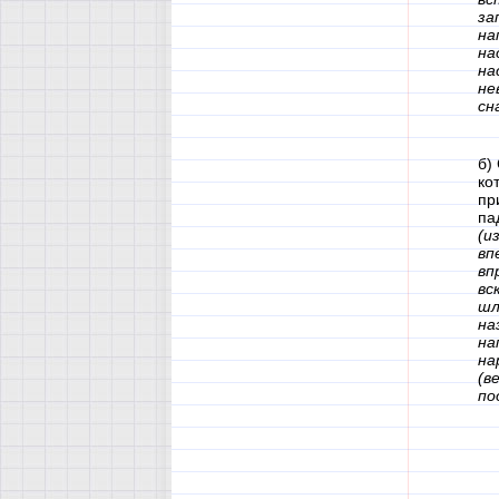
за
на
на
на
не
сн
б)
ко
пр
па
(и
вп
вп
вс
шл
на
на
на
(в
по