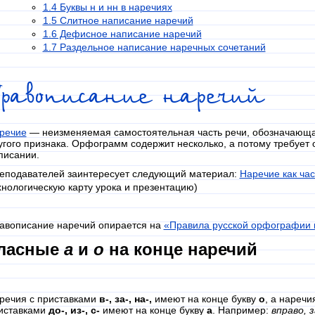
1.4 Буквы н и нн в наречиях
1.5 Слитное написание наречий
1.6 Дефисное написание наречий
1.7 Раздельное написание наречных сочетаний
Правописание наречий
речие
— неизменяемая самостоятельная часть речи, обозначающая
угого признака. Орфограмм содержит несколько, а потому требует
писании.
еподавателей заинтересует следующий материал:
Наречие как час
хнологическую карту урока и презентацию
)
авописание наречий опирается на
«Правила русской орфографии 
ласные
а
и
о
на конце наречий
речия с приставками
в-, за-, на-,
имеют на конце букву
о
, а наречи
иставками
до-, из-, с-
имеют на конце букву
а
. Например:
вправо, 