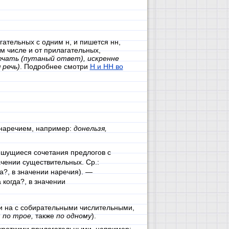
гательных с одним н, и пишется нн,
ом числе и от прилагательных,
чать (путаный ответ), искренне
 речь)
. Подробнее смотри
Н и НН во
 наречием, например:
донельзя,
ишущиеся сочетания предлогов с
чении существительных. Ср.:
а?, в значении наречия). —
 когда?, в значении
и на с собирательными числительными,
: по трое,
также
по одному
).