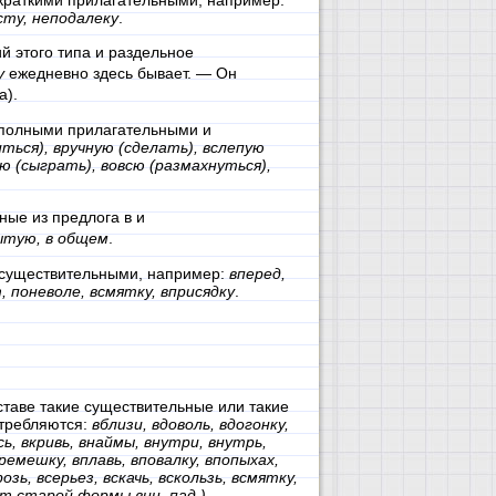
 краткими прилагательными, например:
усту, неподалеку
.
й этого типа и раздельное
у
ежедневно здесь бывает. — Он
а).
 полными прилагательными и
ться), вручную (сделать), вслепую
ю (сыграть), вовсю (размахнуться),
ные из предлога в и
ытую, в общем
.
 существительными, например:
вперед,
т, поневоле, всмятку, вприсядку
.
таве такие существительные или такие
требляются:
вблизи, вдоволь, вдогонку,
сь, вкривь, внаймы, внутри, внутрь,
ремешку, вплавь, вповалку, впопыхах,
озь, всерьез, вскачь, вскользь, всмятку,
т старой формы вин. пад.),