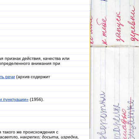
 признак действия, качества или
 определенного внимания при
ть речи
(а
рхив содержит
и пунктуации»
(1956).
я такого же происхождения с
засветло, накрепко; досыта, изредка,