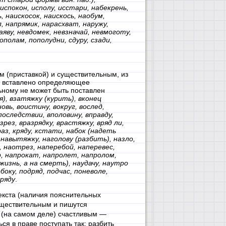
испокон, ucnoлу, исстари, набекрень,
, наискосок, наискось, наобум,
, напрямик, нарасхват, наружу,
аяву, невдомек, невзначай, невмоготу,
ополам, пополудни, сдуру, сзади,
 (приставкой) и существительным, из
а вставлено определяющее
ьному не может быть поставлен
я), взатяжку (курить), вконец
овь, воистину, вокруг, вослед,
последствии, вполовину, вправду,
зрез, вразрядку, врастяжку, вряд ли,
раз, кряду, кстати, набок (надеть
 навытяжку, наголову (разбить), назло,
, наотрез, наперебой, наперевес,
р, напрокат, напролет, напролом,
жизнь, а на смерть), наудачу, наутро
боку, подряд, подчас, поневоле,
сряду
.
текста (наличия пояснительных
существительным и пишутся
у (на самом деле) счастливым —
ся в праве поступать так; разбить