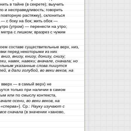
ить в тайне (в секрете); выучить
ло и несправедливость; говорить
в повторную растяжку), склониться
 — с боку на бок; жить обок —
аутро (утром) — перенести на утро;
 метра с лишком; вразрез с чужим
ем составе существительные верх, низ,
овки перед некоторыми из них
 вниз, внизу, книзу, донизу, снизу;
еки, навек, навеки; вначале, сначала; но
льным указанные слова пишутся
й, в дали голубой, во веки веков, на
 вверх — в самый верх) не
шутся только при наличии в самом
ым или по смыслу контекста,
ачале осени, во веки веков, на
 «сперва»
). Ср.:
Науку изучают с
все сначала
(в значении «заново,