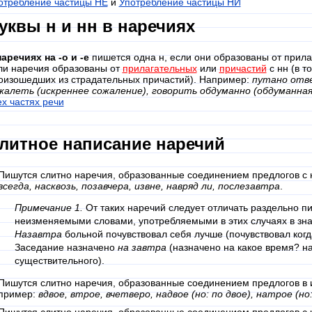
отребление частицы НЕ
и
Употребление частицы НИ
уквы н и нн в наречиях
наречиях на -о и -е
пишется одна н, если они образованы от прила
ли наречия образованы от
прилагательных
или
причастий
с нн (в т
оизошедших из страдательных причастий). Например:
путано отве
жалеть (искреннее сожаление), говорить обдуманно (обдуманная
ех частях речи
литное написание наречий
 Пишутся слитно наречия, образованные соединением предлогов с
всегда, насквозь, позавчера, извне, навряд ли, послезавтра
.
Примечание 1.
От таких наречий следует отличать раздельно п
неизменяемыми словами, употребляемыми в этих случаях в зна
Назавтра
больной почувствовал себя лучше (почувствовал когд
Заседание назначено
на завтра
(назначено на какое время? на
существительного).
 Пишутся слитно наречия, образованные соединением предлогов в 
пример:
вдвое, втрое, вчетверо, надвое (но: по двое), натрое (но