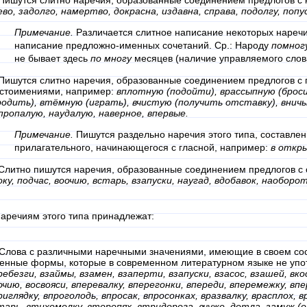
 Пишутся слитно наречия, образованные соединением предлогов с
ево, задолго, намертво, докрасна, издавна, справа, подолгу, поп
Примечание.
Различается слитное написание некоторых наречи
написание предложно-именных сочетаний. Ср.: Народу
помног
не бывает здесь
по многу
месяцев (наличие управляемого слов
 Пишутся слитно наречия, образованные соединением предлогов с
стоимениями, например:
вплотную (подойти), врассыпную (броси
родить), втёмную (играть), вчистую (получить отставку), вничь
пропалую, наудалую, наверное, впервые.
Примечание.
Пишутся раздельно наречия этого типа, составлен
прилагательного, начинающегося с гласной, например:
в откр
 Слитно пишутся наречия, образованные соединением предлогов с
оку, подчас, воочию, встарь, взапуски, наугад, вдобавок, наоборо
наречиям этого типа принадлежат:
 Слова с различными наречными значениями, имеющие в своем сос
енные формы, которые в современном литературном языке не упо
ребезги, взаймы, взамен, взаперти, взапуски, взасос, взашей, вко
очию, восвояси, вперевалку, вперегонки, впереди, вперемежку, впе
риглядку, впроголодь, впросак, впросонках, вразвалку, врасплох, вр
тарь, втихомолку, второпях, втридорога, вчуже, дотла, замуж (о