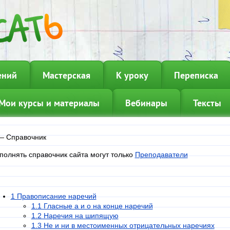
ений
Мастерская
К уроку
Переписка
Мои курсы и материалы
Вебинары
Тексты
—
Справочник
полнять справочник сайта могут только
Преподаватели
1 Правописание наречий
1.1 Гласные а и о на конце наречий
1.2 Наречия на шипящую
1.3 Не и ни в местоименных отрицательных наречиях