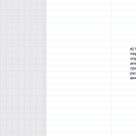
в)
пе
оп
вп
пр
ра
ве