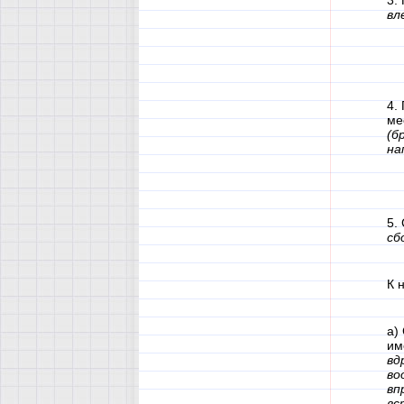
3.
вл
4.
ме
(б
на
5.
сб
К 
а)
им
вд
во
вп
вс