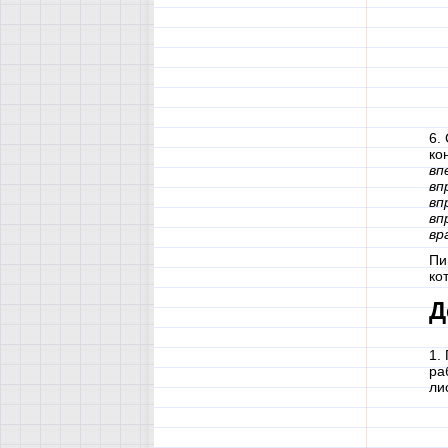
6.
ко
вп
вп
вп
вп
вр
Пи
ко
Д
1.
ра
ли