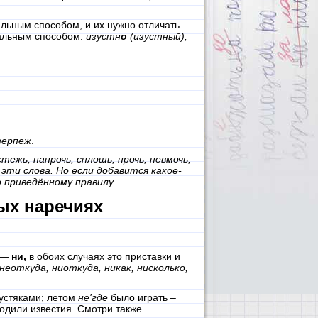
льным способом, и их нужно отличать
сальным способом:
изустн
о
(изустный),
терпеж
.
тежь, напрочь, сплошь, прочь, невмочь,
эти слова. Но если добавится какое-
 приведённому правилу.
ых наречиях
я —
ни,
в обоих случаях это приставки и
 неоткуда, ниоткуда, никак, нисколько,
устяками; летом
не'где
было играть –
одили известия. Смотри также