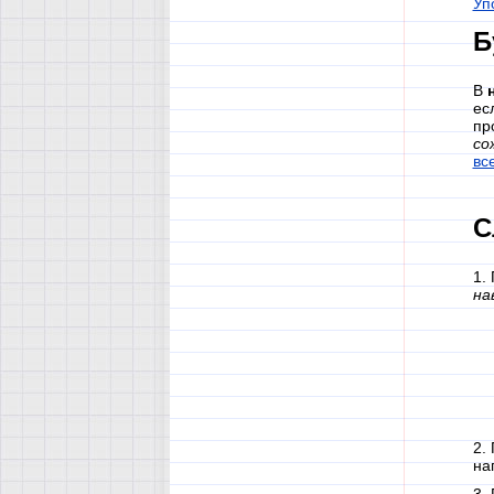
Уп
Б
В
ес
пр
со
вс
С
1.
на
2.
на