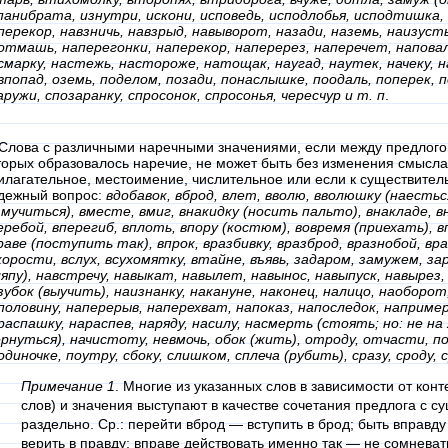
панибрата, изнутри, искони, исповедь, исподлобья, исподтишка, 
перекор, навзничь, навзрыд, навыворот, назади, наземь, наизусть
отмашь, наперегонки, наперекор, наперерез, наперечет, наповал
смарку, настежь, настороже, натощак, наугад, наутек, начеку, н
впопад, оземь, поделом, позади, понаслышке, пooдаль, поперек, п
аружи, спозаранку, спросонок, спросонья, чересчур и т. п
.
 Слова с различными наречными значениями, если между предлогом
торых образовалось наречие, не может быть без изменения смысл
илагательное, местоимение, числительное или если к существител
дежный вопрос:
вдобавок, вброд, влет, вволю, вволюшку (наестьс
змучиться), вместе, вмиг, внакидку (носить пальто), внакладе, вн
еребой, вперегиб, вплоть, впору (костюм), вовремя (приехать), в
раве (поступить так), впрок, вразбивку, вразброд, вразнобой, вра
корости, вслух, всухомятку, втайне, въявь, задаром, замужем, за
япу), навстречу, навыкат, навылет, навынос, навыпуск, навырез,
зубок (выучить), наизнанку, накануне, наконец, налицо, наоборот
половину, наперерыв, наперехват, напоказ, напоследок, наприме
распашку, нараспев, наряду, насилу, насмерть (стоять; но: не на 
ернуться), начистоту, невмочь, обок (жить), отроду, отчасти, по
одиночке, поутру, сбоку, слишком, сплеча (рубить), сразу, сроду, 
Примечание 1
. Многие из указанных слов в зависимости от кон
слов) и значения выступают в качестве сочетания предлога с 
раздельно. Ср.: перейти вброд — вступить в брод; быть вправд
верить в правду; вправе действовать именно так — не сомневать