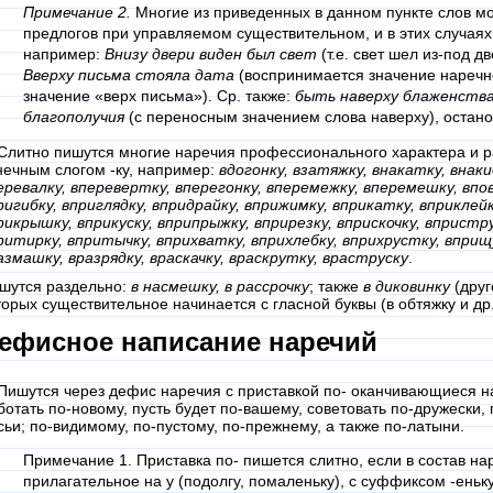
Примечание 2.
Многие из приведенных в данном пункте слов мо
предлогов при управляемом существительном, и в этих случаях
например:
Внизу двери виден был свет
(т.е. свет шел из-под д
Вверху письма стояла дата
(воспринимается значение наречно
значение «верх письма»). Ср. также:
быть наверху блаженства
благополучия
(с переносным значением слова наверху), останов
 Слитно пишутся многие наречия профессионального характера и ра
нечным слогом -ку, например:
вдогонку, взатяжку, внакатку, внаки
еревалку, вперевертку, вперегонку, вперемежку, вперемешку, впов
ригибку, вприглядку, впридрайку, вприжимку, вприкатку, вприклейк
рикрышку, вприкуску, вприпрыжку, вприрезку, вприскочку, впристру
ритирку, впритычку, вприхватку, вприхлебку, вприхрустку, вприщур
азмашку, вразрядку, враскачку, враскрутку, враструску
.
шутся раздельно:
в насмешку, в рассрочку
; также
в диковинку
(друг
торых существительное начинается с гласной буквы (в обтяжку и др.
ефисное написание наречий
 Пишутся через дефис наречия с приставкой по- оканчивающиеся на -
ботать по-новому, пусть будет по-вашему, советовать по-дружески, 
сьи; по-видимому, пo-пустому, по-прежнему, а также пo-латыни.
Примечание 1. Приставка по- пишется слитно, если в состав на
прилагательное на у (подолгу, помаленьку), с суффиксом -еньку