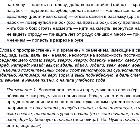
наголову — надеть на голову; действовать втайне (тайно) — хран
назубок — подарить на зубок; сделать назло — жаловаться на з
врастяжку (растягивая слова) — отдать сапоги в растяжку (ср.: 
набок — повернуться на бок (ср.: на правый бок), сбоку припека
жить бок о бок; стоять насмерть — идти на смерть; вернуться н
не видеть отроду — тридцать лет от роду; слишком много — три
мнением — попасть в разрез на руке.
 Слова с пространственным и временным значением, имеющие в сво
ред, зад, высь, даль, век, начало, несмотря на возможность постан
ределяющего слова:
вверх, вверху, кверху, доверху, наверх, сверху;
еред, наперед; назад; ввысь; вдаль, вдали, издали; ввек, вовек, вов
и наличии пояснительных слов к соответствующим существите
здельно, например: на верх горы, в высь поднебесную, в даль степе
ки вечные, в начале жизни, с начала учебного года
.
Примечание 1
. Возможность вставки определяющего слова (ср.:
обозначает их раздельного написания. Раздельно эти слова пи
предложении пояснительного слова к указанным существительн
например:
к низу платья, в глубь океана, в даль туманную, в н
веки вечные, повторить урок с начала (т.е. «от начала», а не
азов, дружбу берегут с начала
(пословица). Но:
Нужно начать 
опять, еще раз»).