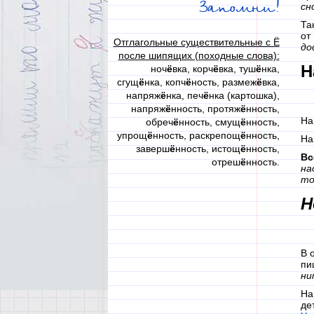
Запомни!
сн
Та
от
Отглагольные существительные с Ё
до
после шипящих (походные слова):
Н
ноч
ё
вка, корч
ё
вка, туш
ё
нка,
сгущ
ё
нка, копч
ё
ность, размеж
ё
вка,
напряж
ё
нка, печ
ё
нка (картошка),
напряж
ё
нность, протяж
ё
нность,
На
обреч
ё
нность, смущ
ё
нность,
упрощ
ё
нность, раскрепощ
ё
нность,
На
заверш
ё
нность, истощ
ё
нность,
Вс
отреш
ё
нность.
на
то
Н
В 
пи
ни
На
де