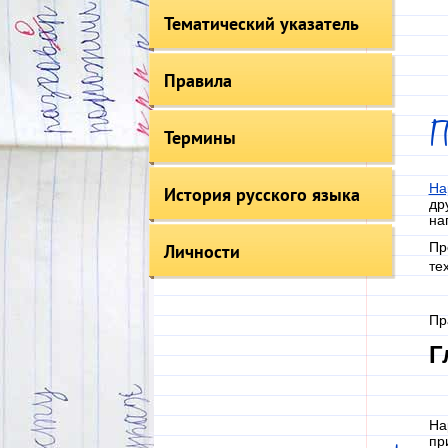
Тематический указатель
Правила
Термины
На
История русского языка
др
на
Пр
Личности
те
Пр
Г
На
пр