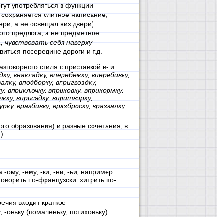
гут употребляться в функции
 сохраняется слитное написание,
вери, а не освещал низ двери).
го предлога, а не предметное
, чувствовать себя наверху
иться посередине дороги и т.д.
зговорного стиля с приставкой в- и
дку, внакладку, вперебежку, вперебивку,
алку, вподборку, впригвоздку,
у, вприключку, вприковку, вприкормку,
жку, вприсядку, впритворку,
ку, вразбивку, вразброску, вразвалку,
ого образования) и разные сочетания, в
).
ому, -ему, -ки, -ни, -ьи, например:
говорить по-французски, хитрить по-
речия входит краткое
, -оньку (помаленьку, потихоньку)