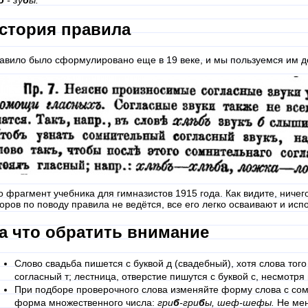
б
- зу
б
ы.
стория правила
авило было сформулировано еще в 19 веке, и мы пользуемся им до
о фрагмент учебника для гимназистов 1915 года. Как видите, ничег
оров по поводу правила не ведётся, все его легко осваивают и испо
а что обратить внимание
Cлово свадьба пишется с буквой д (свадебный), хотя слова того
согласный т; лестница, отверстие пишутся с буквой с, несмотря
При подборе проверочного слова изменяйте форму слова с сом
форма множественного числа:
гри
б
-гри
б
ы, шеф-шефы.
Не мен