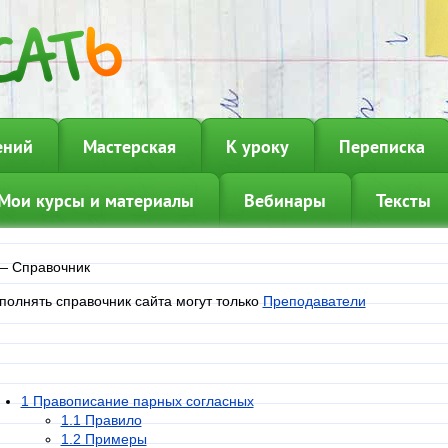
ений
Мастерская
К уроку
Переписка
Мои курсы и материалы
Вебинары
Тексты
—
Справочник
полнять справочник сайта могут только
Преподаватели
1 Правописание парных согласных
1.1 Правило
1.2 Примеры