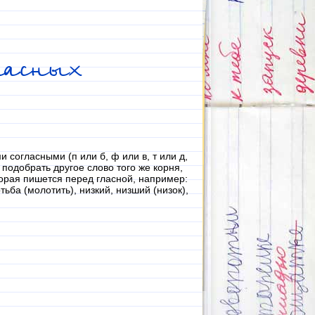
ласных
 согласными (п или б, ф или в, т или д,
и подобрать другое слово того же корня,
оторая пишется перед гласной, например:
тьба (молотить), низкий, низший (низок),
.