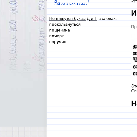
Зу
Запомни!
И
Не пишутся буквы Д и Т
в словах:
п
ос
кользнуться
Пр
п
ощ
ёчина
п
оч
ерк
пор
уч
ик
Эт
Сп
Н