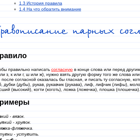
1.3 История правила
1.4 На что обратить внимание
Правописание парных сог
равило
обы правильно написать
согласную
в конце слова или перед другими
или з, к или г, ш или ж), нужно взять другую форму того же слова ил
е после согласной оказалась бы гласная, и писать ту согласную, к
б, дубки (дубы), рукав, рукавчик (рукава), лиф, лифчик (лифы), моло
сший (высокий), когти (коготь), ложка (ложечка), плошка (плошечка)
римеры
з
кий - вя
з
ок.
у
п
кий - хру
п
ок.
я
ж
ка-фля
ж
ечка.
ту
п
ки - усту
п
ить.