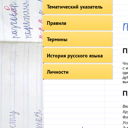
Тематический указатель
Правила
Термины
П
История русского языка
Чт
с 
Личности
гд
ду
вы
П
Вя
Хр
Фл
Ус