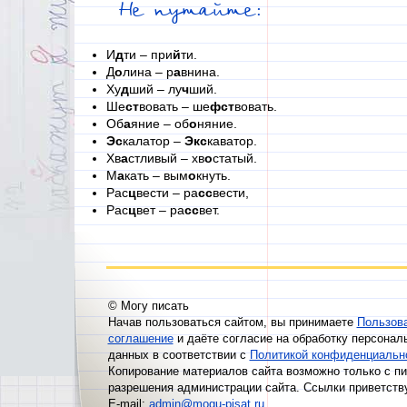
Не путайте:
И
д
ти – при
й
ти.
Д
о
лина – р
а
внина.
Ху
д
ший – лу
ч
ший.
Ше
ст
вовать – ше
фст
вовать.
Об
а
яние – об
о
няние.
Эс
калатор –
Экс
каватор.
Хв
а
стливый – хв
о
статый.
М
а
кать – вым
о
кнуть.
Рас
ц
вести – ра
сс
вести,
Рас
ц
вет – ра
сс
вет.
© Могу писать
Начав пользоваться сайтом, вы принимаете
Пользов
соглашение
и даёте согласие на обработку персонал
данных в соответствии с
Политикой конфиденциальн
Копирование материалов сайта возможно только с п
разрешения администрации сайта. Ссылки приветств
E-mail:
admin@mogu-pisat.ru