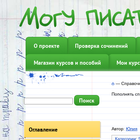
О проекте
Проверка сочинений
Магазин курсов и пособий
Мои курс
—
Справоч
Пополнять сп
Оглавление
Автор:
Юлия
Категории
: