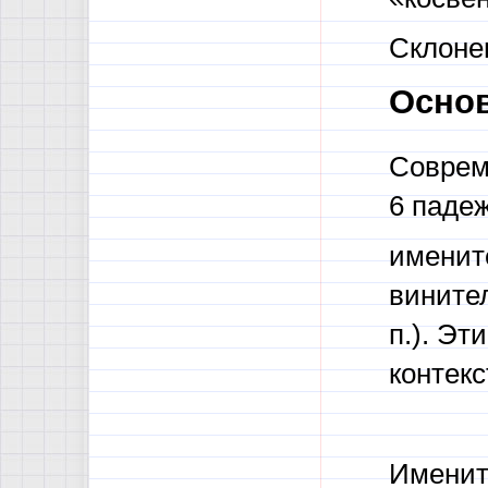
Склоне
Осно
Соврем
6 паде
имените
винител
п.). Э
контекс
Имени