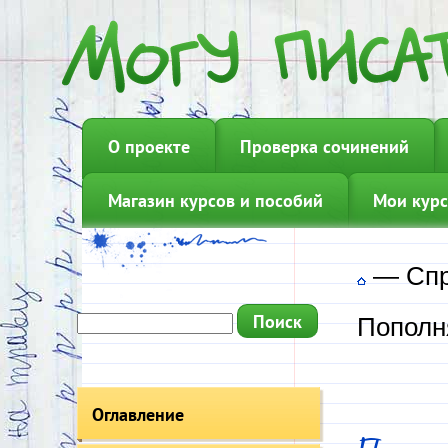
О проекте
Проверка сочинений
Магазин курсов и пособий
Мои курс
—
Сп
Пополн
Оглавление