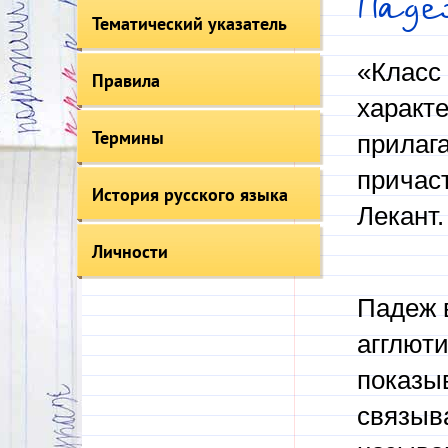
Пад
Тематический указатель
«Класс
Правила
характе
Термины
прилага
причас
История русского языка
Лекант.
Личности
Падеж в
агглют
показы
связыв