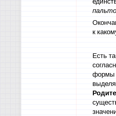
единст
пальто
Оконча
к како
Есть т
соглас
формы 
выделя
Родите
сущест
значен