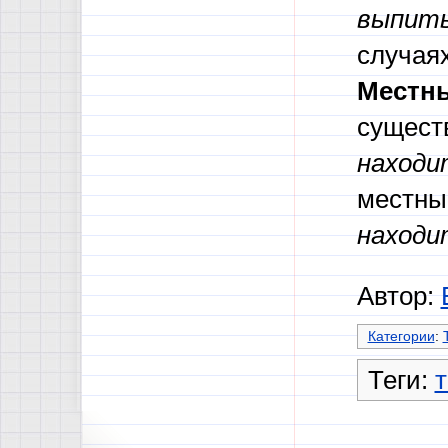
выпить
случаях
Местн
сущест
находи
местный
находи
Автор:
Категории
:
Теги: