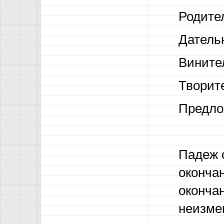
Родит
Дател
Винит
Творит
Предл
Падеж 
оконча
оконча
неизме