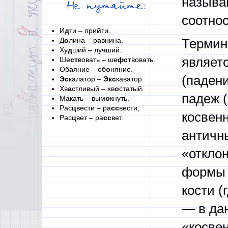
называю
Не путайте:
соотно
И
д
ти – при
й
ти.
Д
о
лина – р
а
внина.
Термин
Ху
д
ший – лу
ч
ший.
являетс
Ше
ст
вовать – ше
фст
вовать.
Об
а
яние – об
о
няние.
(падени
Эс
калатор –
Экс
каватор.
Хв
а
стливый – хв
о
статый.
падеж 
М
а
кать – вым
о
кнуть.
Рас
ц
вести – ра
сс
вести,
косвенн
Рас
ц
вет – ра
сс
вет.
античны
«откло
формы 
кости (
— в да
«косве