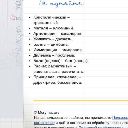
Не путайте:
Криста
лл
ический –
криста
л
ьный.
Мета
лл
– а
л
юминий.
Арти
лл
ерия – кава
л
ерия.
Жу
жж
ать – дро
ж
ать.
Ба
лл
ы – цимба
л
ы.
И
мм
играция – э
м
играция.
Диле
мм
а – пробле
м
а.
Ба
лл
(оценка) – ба
л
(танцы).
Ра
с
чёт, расчётливый –
ра
сс
читывать, ра
сс
читать.
Принце
сс
а, клоуне
сс
а, –
директри
с
а, биссектри
с
а.
© Могу писать
Начав пользоваться сайтом, вы принимаете
Пользов
соглашение
и даёте согласие на обработку персонал
данных в соответствии с
Политикой конфиденциальн