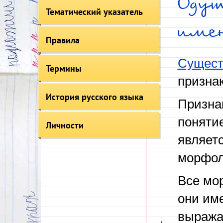
Оду
Тематический указатель
име
Правила
Сущест
Термины
призна
История русского языка
Призна
поняти
Личности
являетс
морфол
Все мо
они им
выража