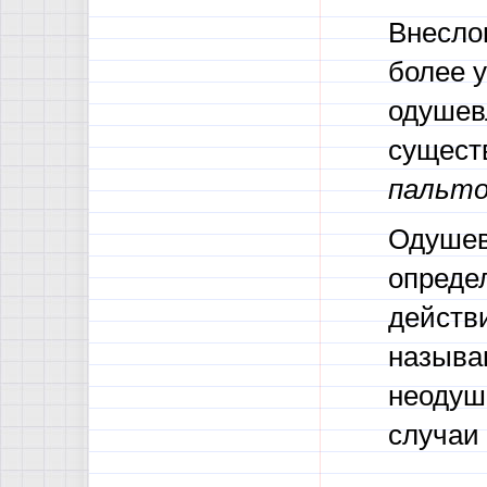
Внесло
более 
одушев
сущест
пальт
Одушев
опреде
действ
называ
неодуш
случаи