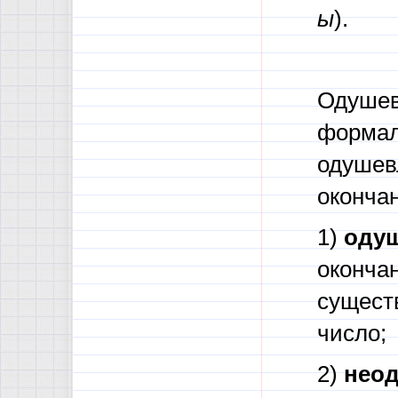
ы
).
Одушев
формал
одушев
оконча
1)
оду
окончан
существ
число;
2)
нео