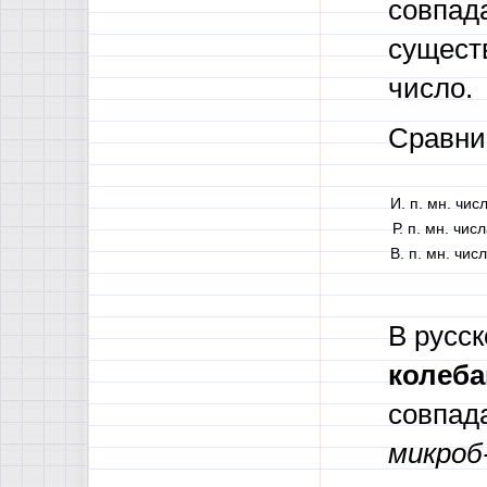
совпада
существ
число.
Сравни
И. п. мн. чис
Р. п. мн. чис
В. п. мн. чис
В русс
колеба
совпада
микроб-