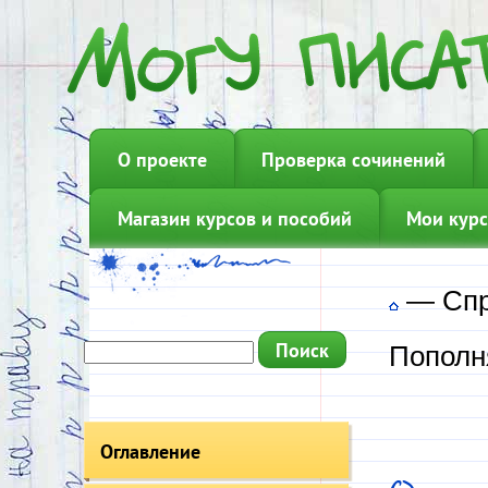
О проекте
Проверка сочинений
Магазин курсов и пособий
Мои курс
—
Сп
Пополн
Оглавление