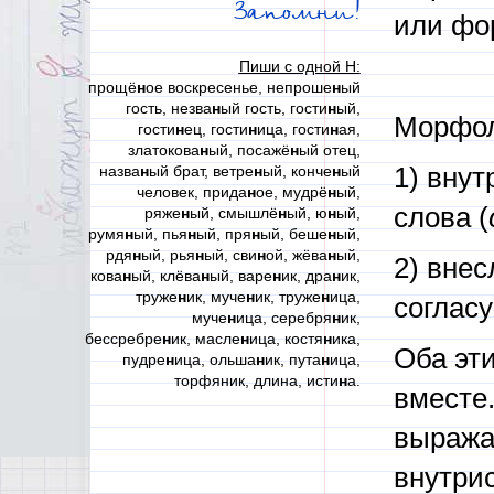
Запомни!
или фо
Пиши с одной Н:
прощё
н
ое воскресенье, непроше
н
ый
гость, незва
н
ый гость, гости
н
ый,
Морфол
гости
н
ец, гости
н
ица, гости
н
ая,
златокова
н
ый, посажё
н
ый отец,
назва
н
ый брат, ветре
н
ый, конче
н
ый
1) вну
человек, прида
н
ое, мудрё
н
ый,
слова (
ряже
н
ый, смышлё
н
ый, ю
н
ый,
румя
н
ый, пья
н
ый, пря
н
ый, беше
н
ый,
рдя
н
ый, рья
н
ый, сви
н
ой, жёва
н
ый,
2) вне
кова
н
ый, клёва
н
ый, варе
н
ик, дра
н
ик,
труже
н
ик, муче
н
ик, труже
н
ица,
согласу
муче
н
ица, серебря
н
ик,
бессребре
н
ик, масле
н
ица, костя
н
ика,
Оба эт
пудре
н
ица, ольша
н
ик, пута
н
ица,
торфяник, длина, исти
н
а.
вместе.
выража
внутрис