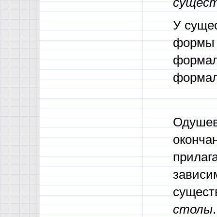
сущест
У суще
формы 
формал
формал
Одушев
оконча
прилага
зависи
существ
столы
.