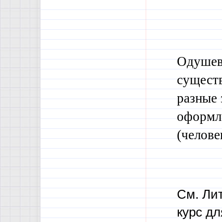
Одушевл
существ
разные 
оформл
(челов
См. Лит
курс д