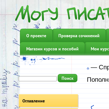
О проекте
Проверка сочинений
Магазин курсов и пособий
Мои курс
—
Сп
Пополн
Оглавление