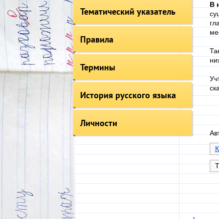
В 
Тематический указатель
су
гл
ме
Правила
Та
ни
Термины
Уч
ск
История русского языка
Личности
Ав
К
Т