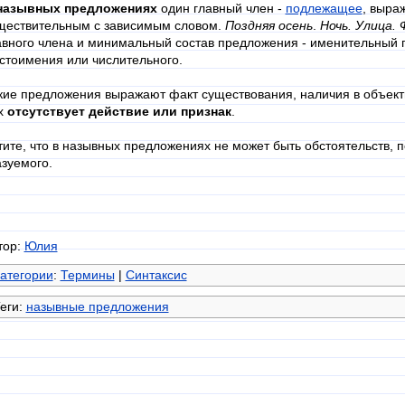
назывных предложениях
один главный член -
подлежащее
, выра
ществительным с зависимым словом.
Поздняя осень
.
Ночь. Улица. 
авного члена и минимальный состав предложения - именительный 
стоимения или числительного.
кие предложения выражают факт существования, наличия в объекти
х
отсутствует действие или признак
.
тите, что в назывных предложениях не может быть обстоятельств, п
азуемого.
тор:
Юлия
атегории
:
Термины
|
Синтаксис
еги:
назывные предложения