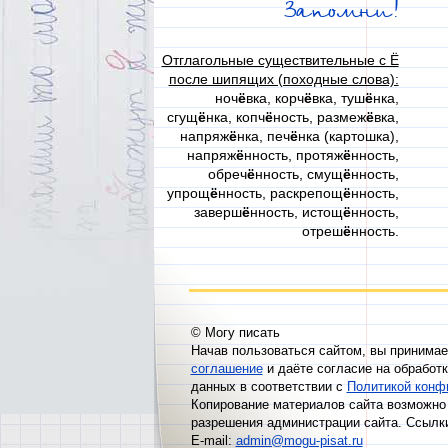
Запомни!
Отглагольные существительные с Ё
после шипящих (походные слова):
ноч
ё
вка, корч
ё
вка, туш
ё
нка,
сгущ
ё
нка, копч
ё
ность, размеж
ё
вка,
напряж
ё
нка, печ
ё
нка (картошка),
напряж
ё
нность, протяж
ё
нность,
обреч
ё
нность, смущ
ё
нность,
упрощ
ё
нность, раскрепощ
ё
нность,
заверш
ё
нность, истощ
ё
нность,
отреш
ё
нность.
© Могу писать
Начав пользоваться сайтом, вы принима
соглашение
и даёте согласие на обработ
данных в соответствии с
Политикой конф
Копирование материалов сайта возможно 
разрешения администрации сайта. Ссылк
E-mail:
admin@mogu-pisat.ru