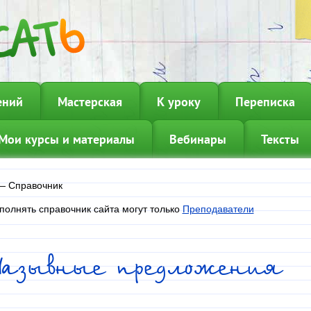
ений
Мастерская
К уроку
Переписка
Мои курсы и материалы
Вебинары
Тексты
—
Справочник
полнять справочник сайта могут только
Преподаватели
Назывные предложения