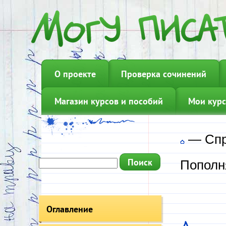
О проекте
Проверка сочинений
Магазин курсов и пособий
Мои курс
—
Сп
Пополн
Оглавление