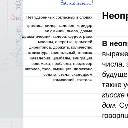
Запомни!
Неоп
Нет удвоенных согласных в словах:
грима
с
а, ди
л
ер, га
л
ерея, ко
р
идор,
а
л
юминий, пье
с
а, дра
м
а,
дра
м
атический, га
л
ера, фу
р
ор, ра
с
а,
ма
с
оны, опере
т
ка, гра
м
отей,
В неоп
директри
с
а, дро
ж
ать, ко
л
ичество,
выраже
ка
р
икатура, криста
л
ьный, коло
н
ка,
кава
л
ерия, цимба
л
ы, э
м
играция,
числа, 
ро
с
омаха, пробле
м
а, продю
с
ер,
актри
с
а, тро
с
, а
м
униция, ди
л
ижанс,
будуще
со
н
ата, сте
л
а, ска
л
одро
м
,
ко
м
ический, таке
л
аж.
также у
киоске
дом.
Су
говорящ