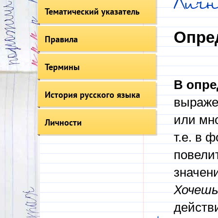
Лич
Тематический указатель
Опре
Правила
Термины
В опре
История русского языка
выражен
или мно
Личности
т.е. в 
повели
значен
Хочешь
действ