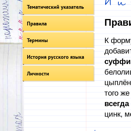
И и 
Тематический указатель
Прав
Правила
К форму
Термины
добави
История русского языка
суффи
белолиц
Личности
цыплёно
того же
всегда
цинк, м