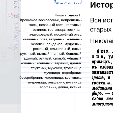
Запомни!
Исто
Пиши с одной Н:
Вся ист
прощё
н
ое воскресенье, непроше
н
ый
гость, незва
н
ый гость, гости
н
ый,
старых
гости
н
ец, гости
н
ица, гости
н
ая,
златокова
н
ый, посажё
н
ый отец,
назва
н
ый брат, ветре
н
ый, конче
н
ый
Николай
человек, прида
н
ое, мудрё
н
ый,
ряже
н
ый, смышлё
н
ый, ю
н
ый,
румя
н
ый, пья
н
ый, пря
н
ый, беше
н
ый,
рдя
н
ый, рья
н
ый, сви
н
ой, жёва
н
ый,
кова
н
ый, клёва
н
ый, варе
н
ик, дра
н
ик,
труже
н
ик, муче
н
ик, труже
н
ица,
муче
н
ица, серебря
н
ик,
бессребре
н
ик, масле
н
ица, костя
н
ика,
пудре
н
ица, ольша
н
ик, пута
н
ица,
торфяник, длина, исти
н
а.