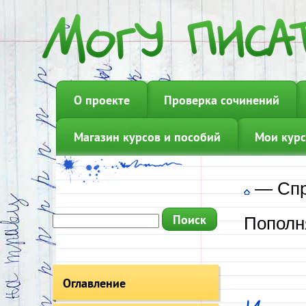
О проекте
Проверка сочинений
Магазин курсов и пособий
Мои курс
—
Сп
Пополн
Оглавление