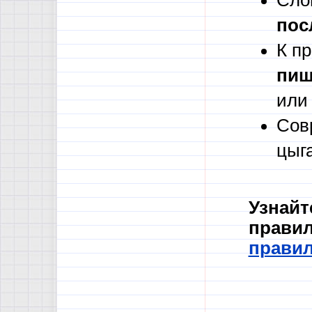
Сло
пос
К п
пиш
или
Сов
цыг
Узнайт
правил
прави