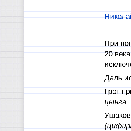
Николай
При по
20 век
исключ
Даль и
Грот п
цынга,
Ушако
(цифир