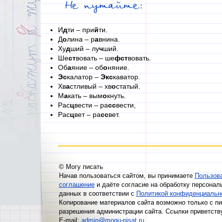
Не путайте:
И
д
ти – при
й
ти.
Д
о
лина – р
а
внина.
Ху
д
ший – лу
ч
ший.
Ше
ст
вовать – ше
фст
вовать.
Об
а
яние – об
о
няние.
Эс
калатор –
Экс
каватор.
Хв
а
стливый – хв
о
статый.
М
а
кать – вым
о
кнуть.
Рас
ц
вести – ра
сс
вести,
Рас
ц
вет – ра
сс
вет.
© Могу писать
Начав пользоваться сайтом, вы принимаете
Пользов
соглашение
и даёте согласие на обработку персонал
данных в соответствии с
Политикой конфиденциальн
Копирование материалов сайта возможно только с п
разрешения администрации сайта. Ссылки приветств
E-mail:
admin@mogu-pisat.ru