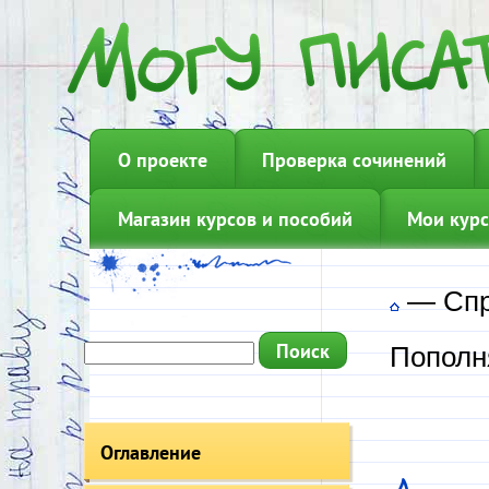
О проекте
Проверка сочинений
Магазин курсов и пособий
Мои курс
—
Сп
Пополн
Оглавление