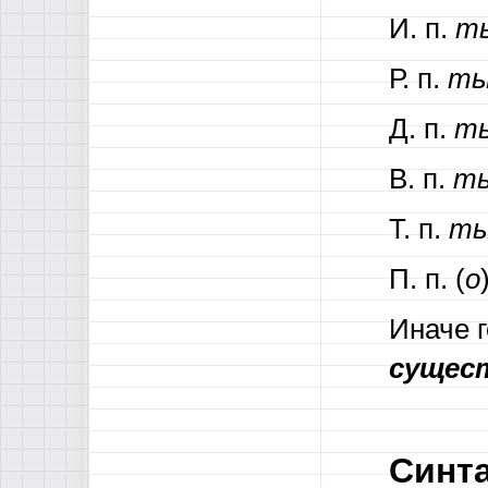
И. п.
ты
Р. п.
ты
Д. п.
ты
В. п.
ты
Т. п.
ты
П. п. (
о
Иначе г
сущес
Синт