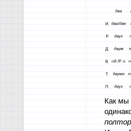
два
два/две
И.
двух
Р.
двум
Д.
=И./Р. п.
=
В.
двумя
т
Т.
двух
П.
Как мы
одинако
полто