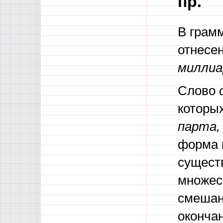
пр.
В грам
отнесе
миллиа
Слово
которых
парта, 
форма 
сущест
множес
смешанн
окончан