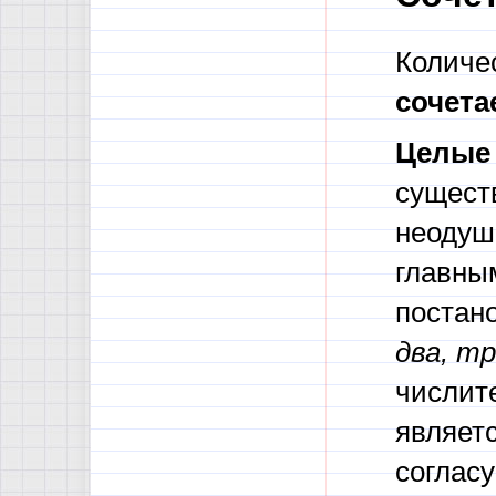
Количе
сочет
Целые
существ
неодуш
главны
постано
два, т
числит
являет
согласу