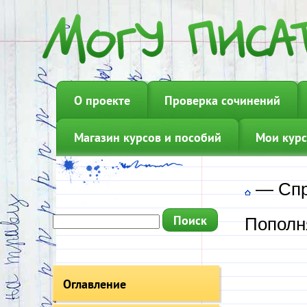
О проекте
Проверка сочинений
Магазин курсов и пособий
Мои курс
—
Сп
Пополн
Оглавление