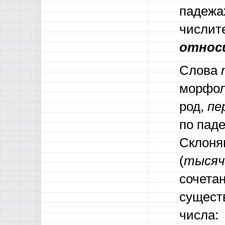
падежа
числит
относ
Слова
морфол
род,
пе
по пад
Склоня
(
тысяч
сочета
существ
числа: