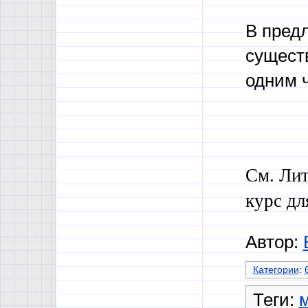
В пред
существ
одним 
См. Лит
курс дл
Автор:
Категории
:
Теги: