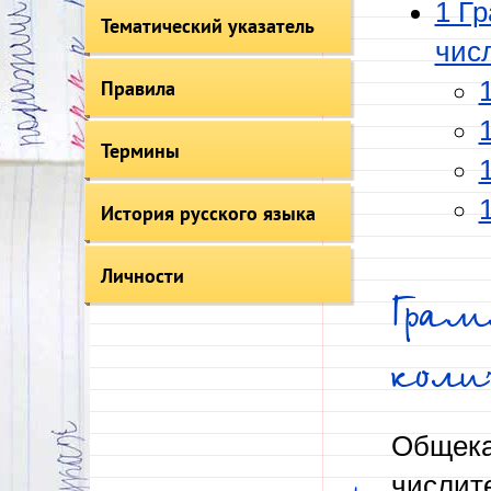
1 Г
Тематический указатель
чис
Правила
Термины
История русского языка
Личности
Гра
коли
Общека
числит