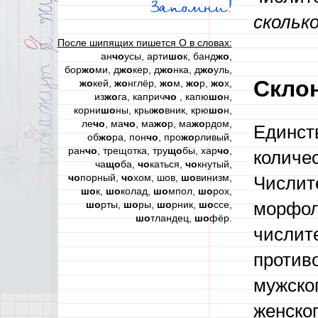
Запомни!
скольк
После шипящих пишется О в словах:
ан
чо
усы, арти
шо
к, банд
жо
,
бор
жо
ми, д
жо
кер, д
жо
нка, д
жо
уль,
Скло
жо
кей,
жо
нглёр,
жо
м,
жо
р,
жо
х,
из
жо
га, каприч
чо
, капю
шо
н,
корни
шо
ны, кры
жо
вник, крю
шо
н,
ле
чо
, ма
чо
, ма
жо
р, ма
жо
рдом,
Единст
об
жо
ра, пон
чо
, про
жо
рливый,
ран
чо
, трещотка, тру
що
бы, хар
чо
,
количе
ча
що
ба,
чо
каться,
чо
кнутый,
чо
порный,
чо
хом, шов,
шо
винизм,
Числит
шо
к,
шо
колад,
шо
мпол,
шо
рох,
шо
рты,
шо
ры,
шо
рник,
шо
ссе,
морфол
шо
тландец,
шо
фёр.
числит
против
мужског
женског