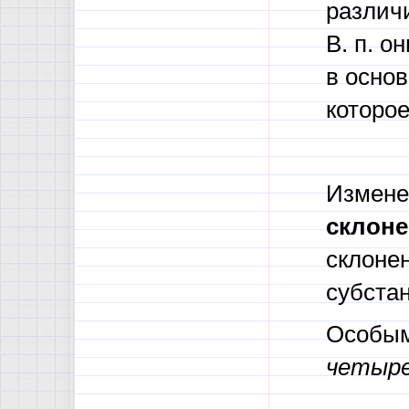
различи
В. п. 
в основ
которое
Измене
склон
склоне
субста
Особым
четыре