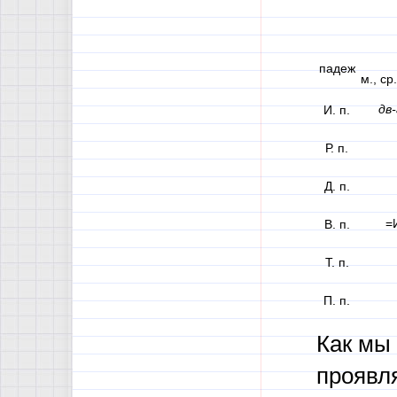
падеж
м., ср
дв-
И. п.
Р. п.
Д. п.
=И
В. п.
Т. п.
П. п.
Как мы
проявля