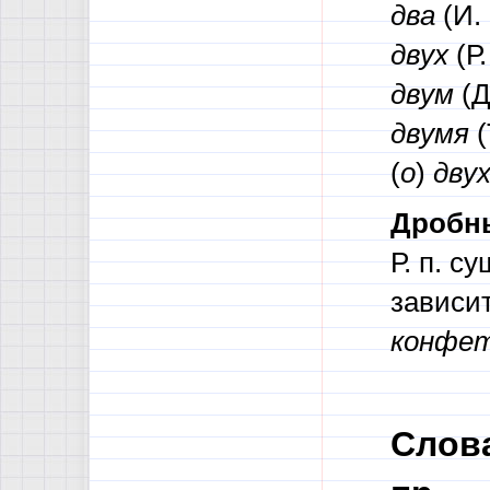
два
(И. 
двух
(Р.
двум
(Д
двумя
(
(
о
)
дву
Дробн
Р. п. с
зависит
конфет
Слова