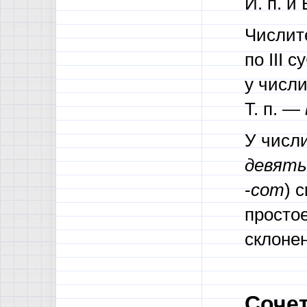
И. п. и 
Числит
по III 
у числ
Т. п. —
У числ
девят
-
сот
) 
просто
склоне
Соче