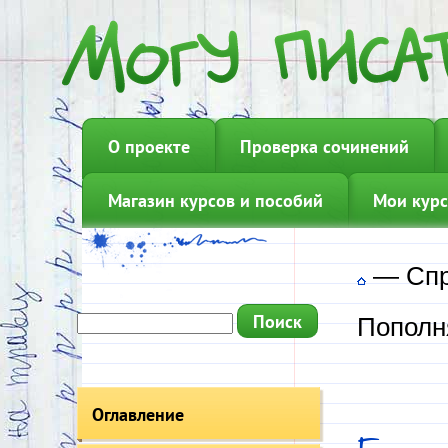
О проекте
Проверка сочинений
Магазин курсов и пособий
Мои курс
—
Сп
Пополн
Оглавление