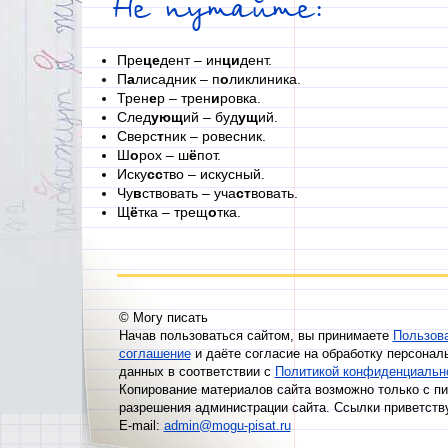
Не путайте:
Пре
це
дент – ин
ци
дент.
П
а
лисадник – п
о
ликлиника.
Трен
е
р – трен
и
ровка.
След
ующ
ий – буд
ущ
ий.
Сверс
т
ник – ровесник.
Ш
о
рох – ш
ё
пот.
Иску
сс
тво – искусный.
Чу
в
ствовать – уча
ст
вовать.
Щ
ё
тка – трещ
о
тка.
© Могу писать
Начав пользоваться сайтом, вы принимаете
Пользов
соглашение
и даёте согласие на обработку персонал
данных в соответствии с
Политикой конфиденциальн
Копирование материалов сайта возможно только с п
разрешения администрации сайта. Ссылки приветств
E-mail:
admin@mogu-pisat.ru