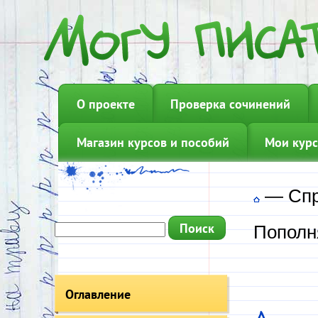
О проекте
Проверка сочинений
Магазин курсов и пособий
Мои курс
—
Сп
Пополн
Оглавление