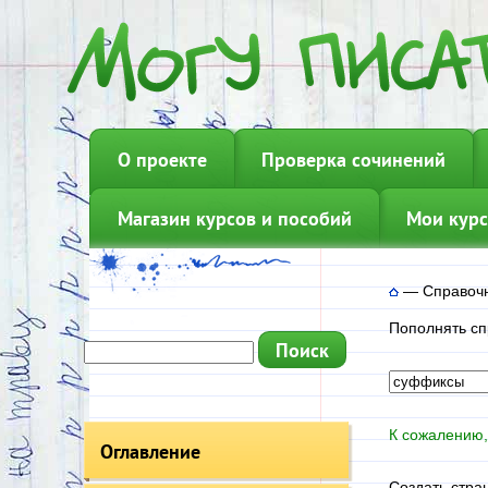
О проекте
Проверка сочинений
Магазин курсов и пособий
Мои курс
—
Справочн
Пополнять сп
К сожалению,
Оглавление
Создать стра