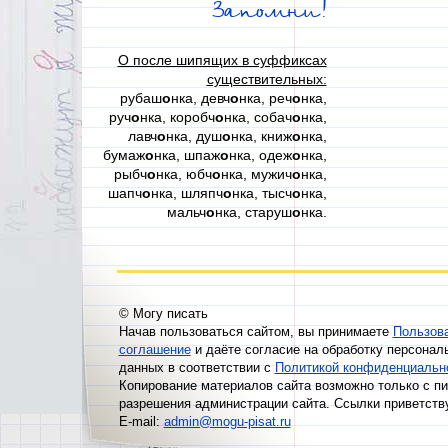
Запомни!
О после шипящих в суффиксах
существительных:
рубаш
о
нка, девч
о
нка, реч
о
нка,
руч
о
нка, коробч
о
нка, собач
о
нка,
лавч
о
нка, душ
о
нка, книж
о
нка,
бумаж
о
нка, шпаж
о
нка, одеж
о
нка,
рыбч
о
нка, юбч
о
нка, мужич
о
нка,
шапч
о
нка, шляпч
о
нка, тысч
о
нка,
мальч
о
нка, старуш
о
нка.
© Могу писать
Начав пользоваться сайтом, вы принимаете
Пользов
соглашение
и даёте согласие на обработку персонал
данных в соответствии с
Политикой конфиденциальн
Копирование материалов сайта возможно только с п
разрешения администрации сайта. Ссылки приветств
E-mail:
admin@mogu-pisat.ru