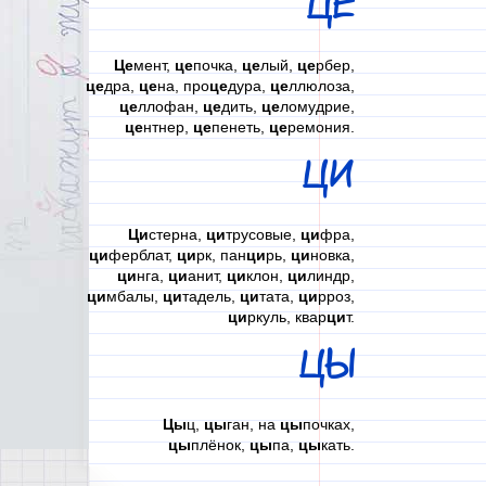
ЦЕ
Це
мент,
це
почка,
це
лый,
це
рбер,
це
дра,
це
на, про
це
дура,
це
ллюлоза,
це
ллофан,
це
дить,
це
ломудрие,
це
нтнер,
це
пенеть,
це
ремония.
ЦИ
Ци
стерна,
ци
трусовые,
ци
фра,
ци
ферблат,
ци
рк, пан
ци
рь,
ци
новка,
ци
нга,
ци
анит,
ци
клон,
ци
линдр,
ци
мбалы,
ци
тадель,
ци
тата,
ци
рроз,
ци
ркуль, квар
ци
т.
ЦЫ
Цы
ц,
цы
ган, на
цы
почках,
цы
плёнок,
цы
па,
цы
кать.