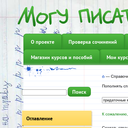
О проекте
Проверка сочинений
Магазин курсов и пособий
Мои курс
—
Справочн
Пополнять сп
К сожалению,
Оглавление
Создать стра