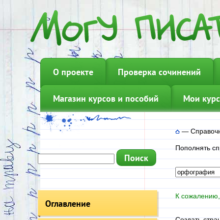
О проекте
Проверка сочинений
Магазин курсов и пособий
Мои курс
—
Справочн
Пополнять сп
К сожалению,
Оглавление
Создать стра