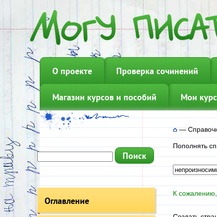
О проекте
Проверка сочинений
Магазин курсов и пособий
Мои курс
—
Справочн
Пополнять сп
К сожалению,
Оглавление
Создать стра