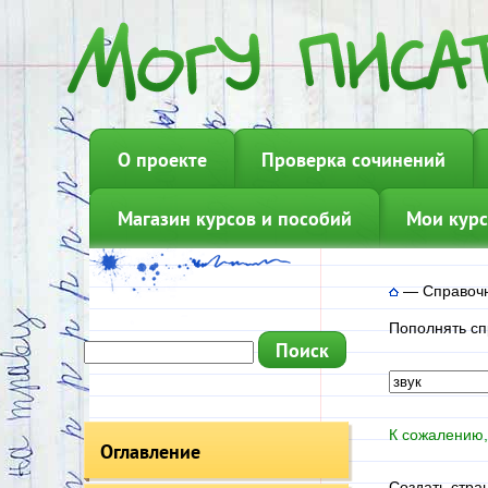
О проекте
Проверка сочинений
Магазин курсов и пособий
Мои курс
—
Справочн
Пополнять сп
К сожалению,
Оглавление
Создать стра