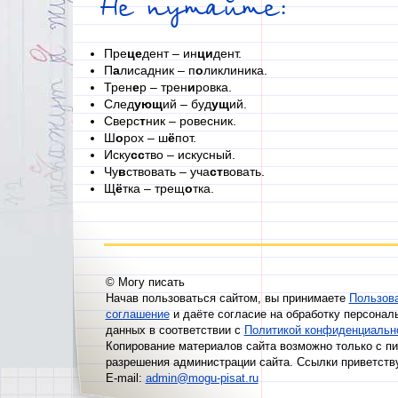
Не путайте:
Пре
це
дент – ин
ци
дент.
П
а
лисадник – п
о
ликлиника.
Трен
е
р – трен
и
ровка.
След
ующ
ий – буд
ущ
ий.
Сверс
т
ник – ровесник.
Ш
о
рох – ш
ё
пот.
Иску
сс
тво – искусный.
Чу
в
ствовать – уча
ст
вовать.
Щ
ё
тка – трещ
о
тка.
© Могу писать
Начав пользоваться сайтом, вы принимаете
Пользов
соглашение
и даёте согласие на обработку персонал
данных в соответствии с
Политикой конфиденциальн
Копирование материалов сайта возможно только с п
разрешения администрации сайта. Ссылки приветств
E-mail:
admin@mogu-pisat.ru