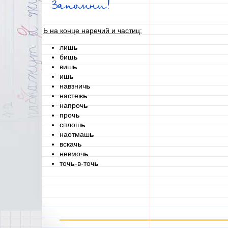
Запомни!
Ь на конце наречий и частиц:
лиш
ь
биш
ь
виш
ь
иш
ь
навзнич
ь
настеж
ь
напроч
ь
проч
ь
сплош
ь
наотмаш
ь
вскач
ь
невмоч
ь
точ
ь
-в-точ
ь