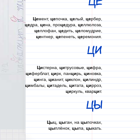
ЦЕ
Це
мент,
це
почка,
це
лый,
це
рбер,
це
дра,
це
на, про
це
дура,
це
ллюлоза,
це
ллофан,
це
дить,
це
ломудрие,
це
нтнер,
це
пенеть,
це
ремония.
ЦИ
Ци
стерна,
ци
трусовые,
ци
фра,
ци
ферблат,
ци
рк, пан
ци
рь,
ци
новка,
ци
нга,
ци
анит,
ци
клон,
ци
линдр,
ци
мбалы,
ци
тадель,
ци
тата,
ци
рроз,
ци
ркуль, квар
ци
т.
ЦЫ
Цы
ц,
цы
ган, на
цы
почках,
цы
плёнок,
цы
па,
цы
кать.