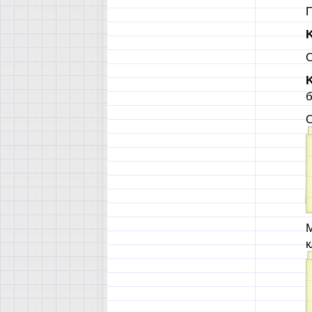
П
K
О
K
М
к