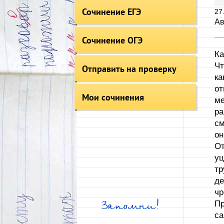
Сочинение ЕГЭ
27
Ав
Сочинение ОГЭ
Ка
Чт
Отправить на проверку
ка
от
Мои сочинения
ме
ра
см
он
От
уц
тр
де
чр
Пр
Запомни!
са