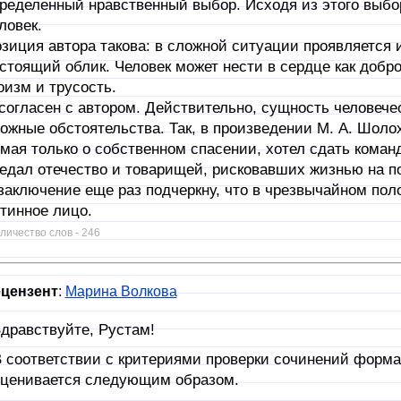
ределенный нравственный выбор. Исходя из этого выбор
ловек.
зиция автора такова: в сложной ситуации проявляется 
стоящий облик. Человек может нести в сердце как добро
оизм и трусость.
согласен с автором. Действительно, сущность человеч
ожные обстоятельства. Так, в произведении М. А. Шоло
мая только о собственном спасении, хотел сдать коман
едал отечество и товарищей, рисковавших жизнью на п
заключение еще раз подчеркну, что в чрезвычайном по
тинное лицо.
личество слов - 246
цензент
:
Марина Волкова
дравствуйте, Рустам!
 соответствии с критериями проверки сочинений форм
ценивается следующим образом.