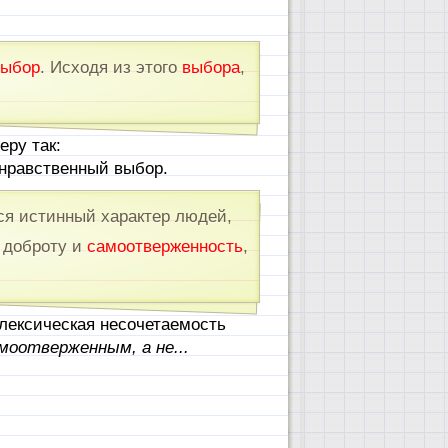
выбор
. Исходя из этого
выбора
,
еру так:
 нравственный выбор.
ся истинный характер людей,
 доброту и
самоотверженность
,
 лексическая несочетаемость
моотверженным, а не...