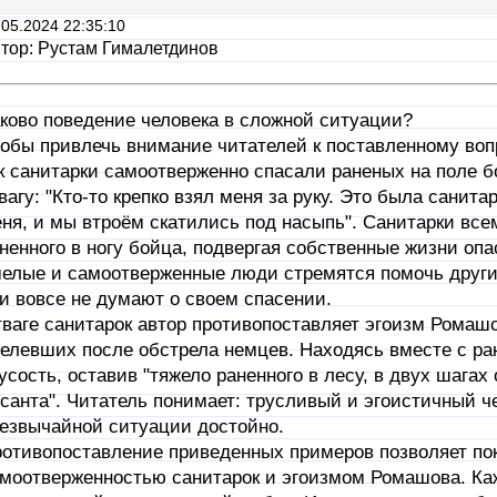
.05.2024 22:35:10
тор: Рустам Гималетдинов
ково поведение человека в сложной ситуации?
обы привлечь внимание читателей к поставленному вопр
к санитарки самоотверженно спасали раненых на поле бо
вагу: "Кто-то крепко взял меня за руку. Это была санитар
ня, и мы втроём скатились под насыпь". Санитарки вс
ненного в ногу бойца, подвергая собственные жизни опа
елые и самоотверженные люди стремятся помочь други
и вовсе не думают о своем спасении.
ваге санитарок автор противопоставляет эгоизм Ромашов
елевших после обстрела немцев. Находясь вместе с ра
усость, оставив "тяжело раненного в лесу, в двух шагах
санта". Читатель понимает: трусливый и эгоистичный че
езвычайной ситуации достойно.
отивопоставление приведенных примеров позволяет пок
моотверженностью санитарок и эгоизмом Ромашова. Ка