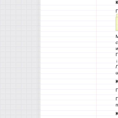
К
П
М
П
↓
П
и
K
П
П
п
K