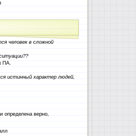
л
тся человек в сложной
 ситуации??
 ПА.
тся истинный характер людей,
и определена верно,
алл