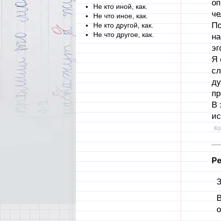
оп
Не кто иной, как.
че
Не что иное, как.
По
Не кто другой, как.
Не что другое, как.
на
эг
Я 
сл
ду
пр
В 
ис
Ко
Ре
З
В
о