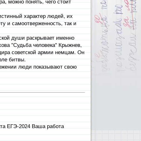
а, можно понять, чего стоит
истинный характер людей, их
ту и самоотверженность, так и
еской души раскрывает именно
хова "Судьба человека" Крыжнев,
дира советской армии немцам. Он
оле битвы.
ложении люди показывают свою
ата ЕГЭ-2024 Ваша работа