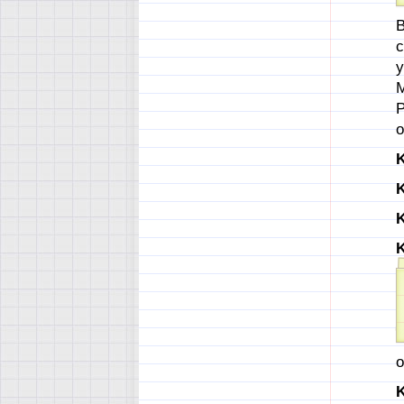
В
с
у
М
Р
о
K
K
о