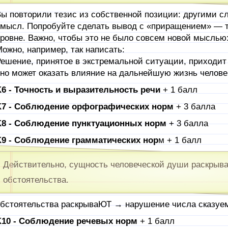
ы повторили тезис из собственной позиции: другими с
мысл. Попробуйте сделать вывод с «приращением» — т
ровне. Важно, чтобы это не было совсем новой мыслью:
ожно, например, так написать:
ешение, принятое в экстремальной ситуации, приходит 
но может оказать влияние на дальнейшую жизнь челове
6 - Точность и выразительность речи
+ 1 балл
K7 - Соблюдение орфографических норм
+ 3 балла
K8 - Соблюдение пунктуационных норм
+ 3 балла
9 - Соблюдение грамматических нор
м + 1 балл
Действительно, сущность человеческой души раскрыв
обстоятельства.
бстоятельства раскрываЮТ → нарушение числа сказуе
K10 - Соблюдение речевых норм
+ 1 балл