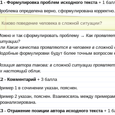
1 - Формулировка проблем исходного текста
+ 1 бал
роблема определена верно, сформулирована корректно.
Каково поведение человека в сложной ситуации?
ожно и так сформулировать проблему →
Как проявляе
ситуации?
или
Какие качества проявляются в человеке в сложной
одобные формулировки будут более точным вопросом к
озиция автора такова: в сложной ситуации проявляе
х настоящий облик.
2 - Комментарий
+ 3 балла
ример 1 в сочинении указан, пояснен.
ример 2 указан, пояснен. Взаимосвязь между примерам
роанализирована.
3 - Отражение позиции автора исходного текста
+ 1 б