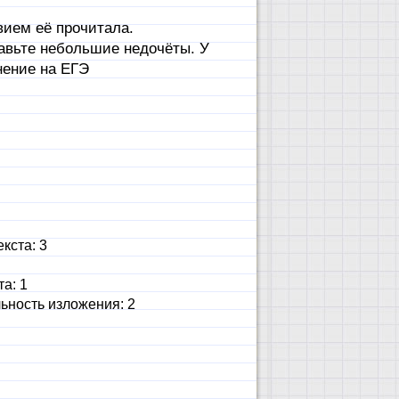
вием её прочитала.
авьте небольшие недочёты. У
нение на ЕГЭ
кста: 3
а: 1
ьность изложения: 2