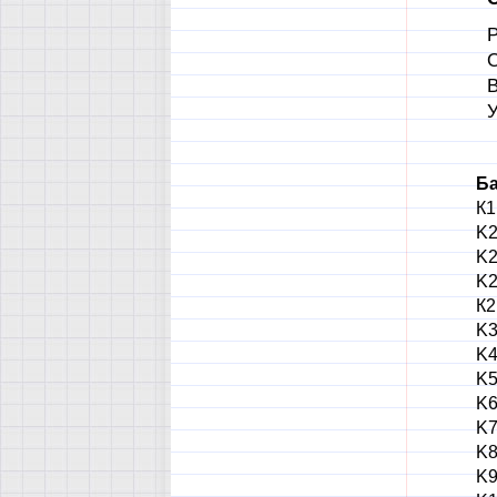
Р
О
В
У
Ба
К1
K2
K2
K2
К2
K3
K4
K5
K6
K7
K8
K9