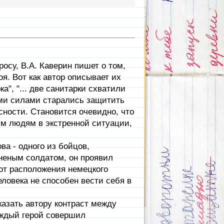
осу, В.А. Каверин пишет о том,
я. Вот как автор описывает их
ка", "... две санитарки схватили
еми силами старались защитить
сности. Становится очевидно, что
м людям в экстренной ситуации,
а - одного из бойцов,
неным солдатом, он проявил
 от расположения немецкого
ловека не способен вести себя в
азать автору контраст между
ждый герой совершил