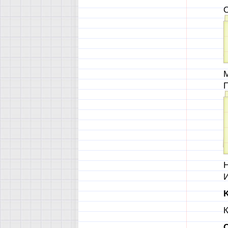
О
М
П
Н
И
K
К