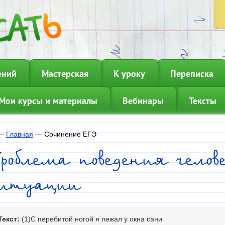
ений
Мастерская
К уроку
Переписка
Мои курсы и материалы
Вебинары
Тексты
—
Главная
—
Сочинение ЕГЭ
роблема поведения челов
ситуации
Текст:
(1)С перебитой ногой я лежал у окна сани