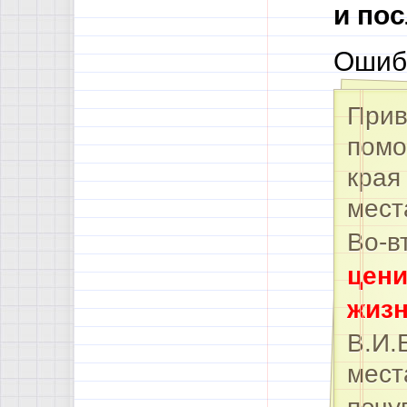
и по
Ошиб
Прив
помо
края
мес
Во-в
цени
жизн
В.И.
мест