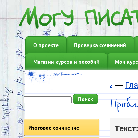
О проекте
Проверка сочинений
Магазин курсов и пособий
Мои курс
—
Гла
Проб
Итоговое сочинение
Текст