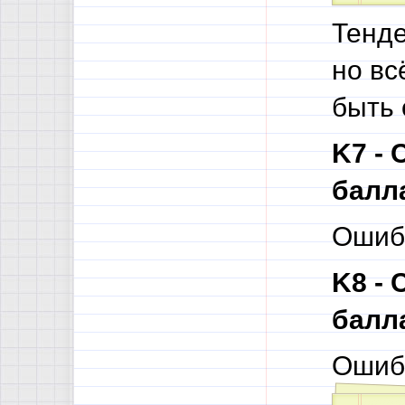
Тенде
но вс
быть 
K7 -
балл
Ошибк
K8 -
балл
Ошиб