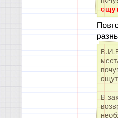
почу
ощут
Повто
разны
В.И.
мест
почу
ощу
В за
возв
необ