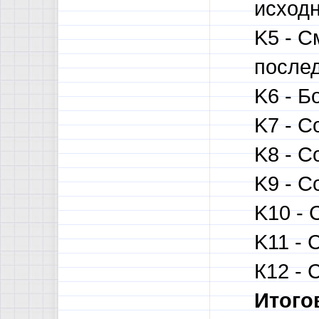
исходн
K5 - С
послед
K6 - Б
K7 - С
K8 - С
K9 - С
K10 - 
K11 - 
К12 - 
Итого