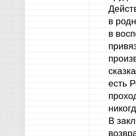
Дейст
в род
в вос
привяз
произ
сказка
есть Р
проход
никогд
В закл
возвра