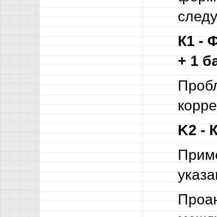
след
К1 - 
+ 1 б
Проб
корре
K2 - 
Приме
указа
Проан