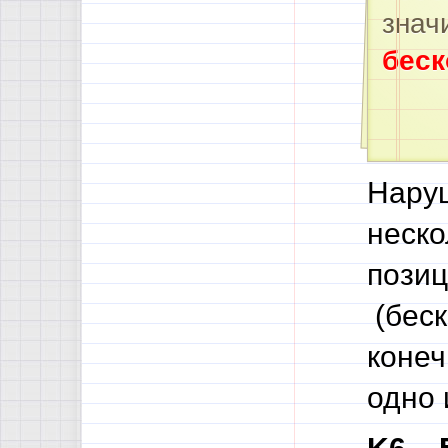
знач
беск
Наруш
неско
позиц
(беск
конеч
одно 