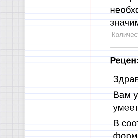
необхо
значим
Количест
Рецен
Здрав
Вам у
умеет
В соо
форма