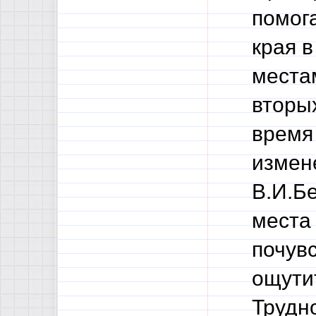
помог
края 
местам
вторы
время
измен
В.И.Б
места 
почув
ощути
Трудно