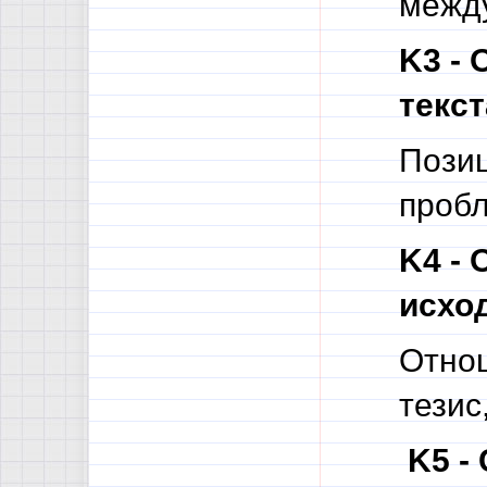
межд
K3 - 
текст
Позиц
пробл
K4 - 
исход
Отнош
тезис
K5 -