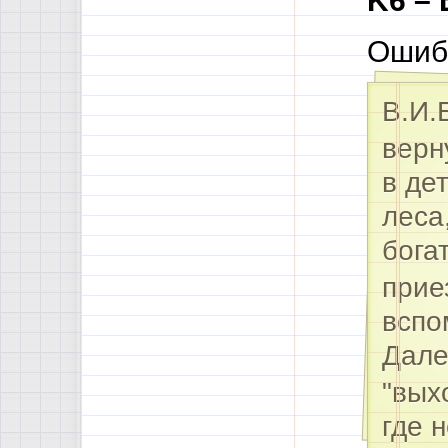
K6 – 
Ошиб
В.И.
верн
в де
леса
бога
прие
вспо
Дале
"вых
где 