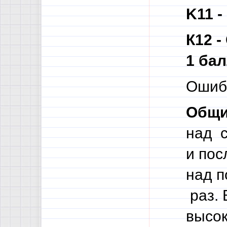
K11 -
К12 -
1 ба
Ошибк
Общи
над с
и пос
над п
раз. 
высок