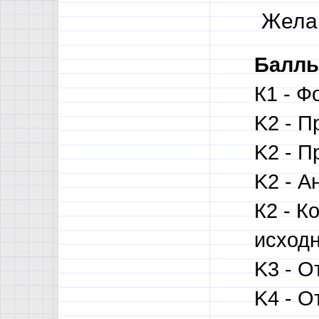
Жела
Баллы
К1 - Ф
K2 - П
K2 - П
K2 - А
К2 - 
исходн
K3 - О
K4 - О