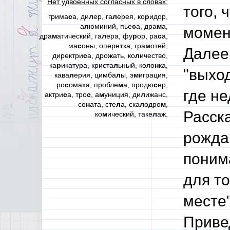
Нет удвоенных согласных в словах:
того,
грима
с
а, ди
л
ер, га
л
ерея, ко
р
идор,
а
л
юминий, пье
с
а, дра
м
а,
момен
дра
м
атический, га
л
ера, фу
р
ор, ра
с
а,
ма
с
оны, опере
т
ка, гра
м
отей,
Далее 
директри
с
а, дро
ж
ать, ко
л
ичество,
ка
р
икатура, криста
л
ьный, коло
н
ка,
"выход
кава
л
ерия, цимба
л
ы, э
м
играция,
ро
с
омаха, пробле
м
а, продю
с
ер,
где н
актри
с
а, тро
с
, а
м
униция, ди
л
ижанс,
со
н
ата, сте
л
а, ска
л
одро
м
,
Расска
ко
м
ический, таке
л
аж.
рожда
поним
для то
месте"
Приве