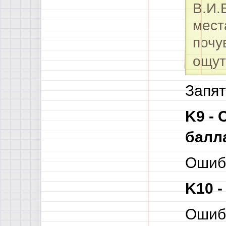
В.И.
мест
почу
ощут
Запят
K9 -
балл
Ошибк
K10 
Ошибк