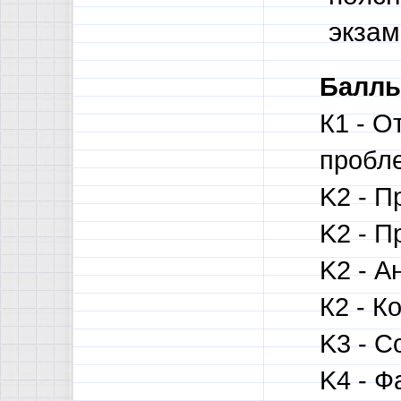
экзам
Баллы
К1 - О
пробле
K2 - П
K2 - П
K2 - А
К2 - К
K3 - С
K4 - Ф