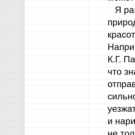
Я раз
приро
красот
Напри
К.Г. П
что з
отпра
сильн
уезжа
и нар
не то