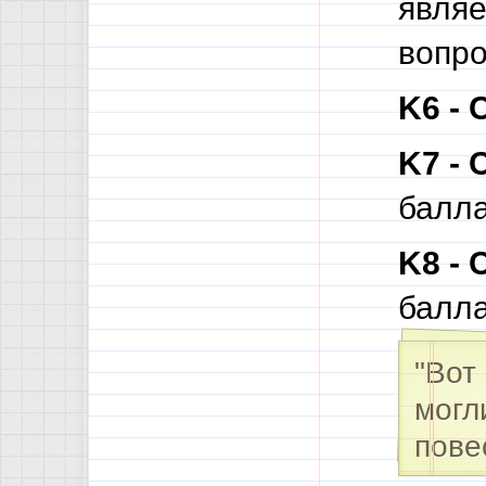
являе
вопро
K6 -
K7 -
балл
K8 -
балл
"Вот
могл
пове