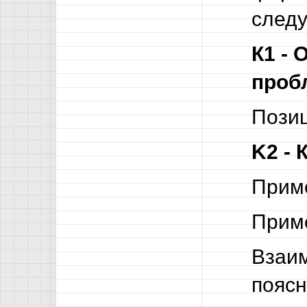
след
К1 - 
проб
Позиц
K2 - 
Приме
Приме
Взаим
поясн