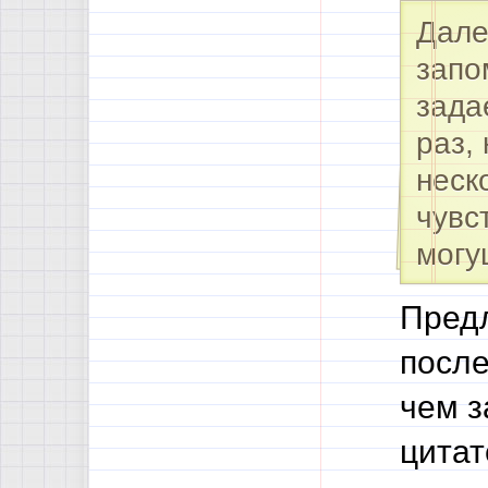
Дале
запо
зада
раз,
неск
чувс
могу
Предл
после
чем з
цитат