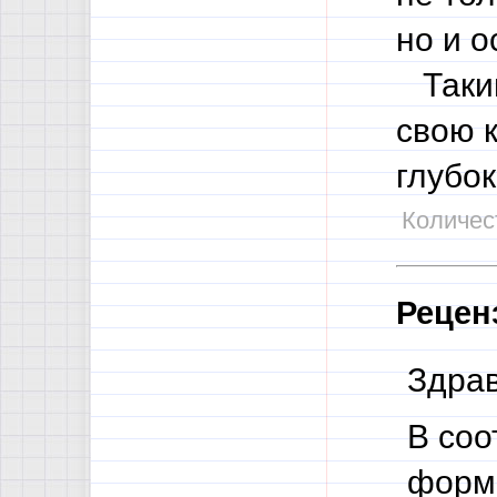
но и о
Таким
свою к
глубок
Количест
Рецен
Здрав
В соо
форма