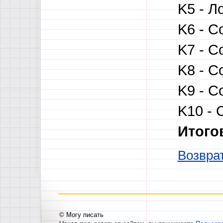
K5 - Л
K6 - С
K7 - С
K8 - С
K9 - С
K10 - 
Итого
Возврат
© Могу писать