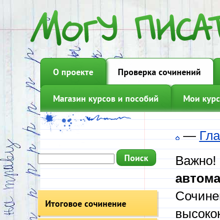
О проекте
Проверка сочинений
Магазин курсов и пособий
Мои курс
—
Гла
Важно!
автома
Сочине
Итоговое сочинение
высоко