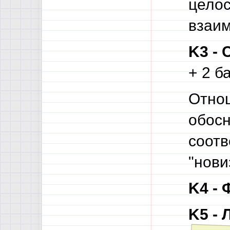
целос
взаи
K3 - 
+ 2 б
Отнош
обосн
соотв
"нови
K4 - 
K5 - 