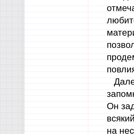
отмеча
любит
матер
позвол
проде
повлия
Далее
запом
Он зад
всякий
на нес