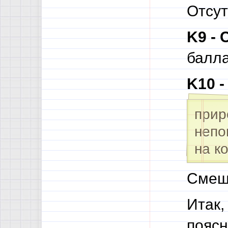
Отсут
K9 -
балл
K10 
прир
непо
на к
Смеш
Итак,
поясн