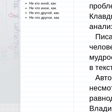
Не кто иной, как.
пробл
Не что иное, как.
Не кто другой, как.
Клавд
Не что другое, как.
анализ
Писат
челов
мудро
в текс
Автор
несмот
равно
Влади