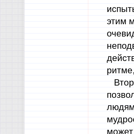
испыт
этим 
очеви
непод
дейст
ритме,
Второ
позво
людям 
мудрос
может