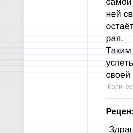
самой
ней св
остаёт
рая.
Таким 
успеть
своей
Количест
Рецен
Здрав