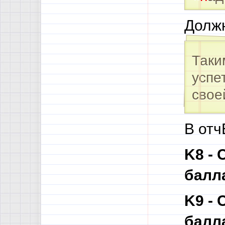
Должн
Таки
успе
свое
В отч
K8 -
балл
K9 -
балл