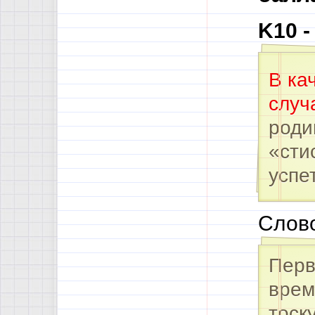
K10 
В ка
случ
роди
«сти
успе
Слово
Перв
вре
тоск