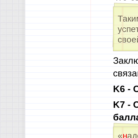
Таки
успе
свое
Заклю
связа
K6 - 
K7 -
балл
«
н
ад