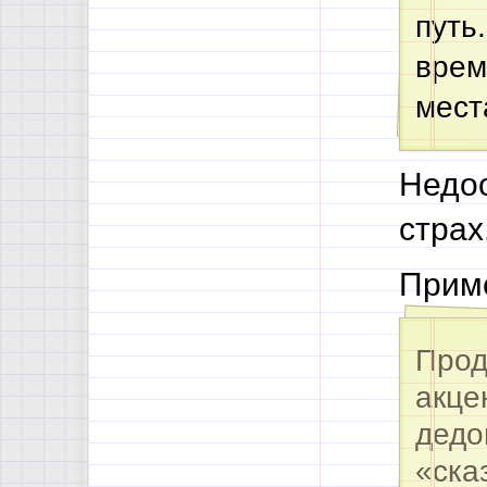
путь
врем
мест
Недос
страх
Приме
Прод
акце
дедо
«ска