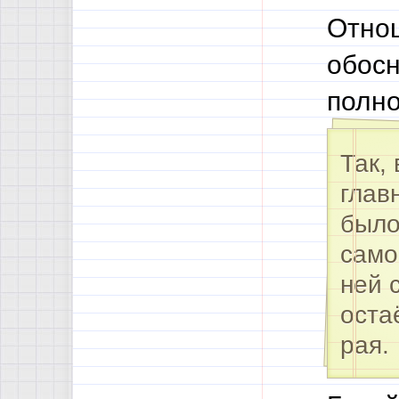
Отнош
обосн
полно
Так,
глав
было
само
ней 
оста
рая.