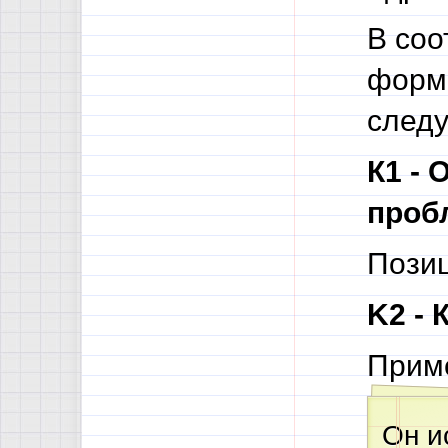
В соо
форма
след
К1 - 
пробл
Позиц
K2 - 
Приме
Он и