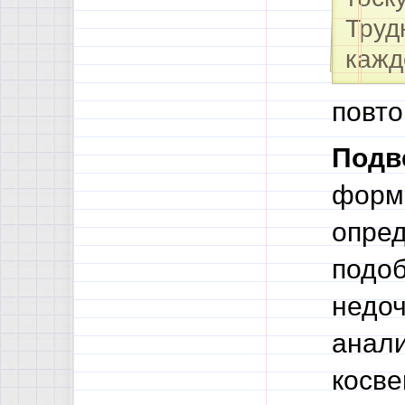
Труд
кажд
повто
Подв
форма
опред
подо
недоч
анали
косве