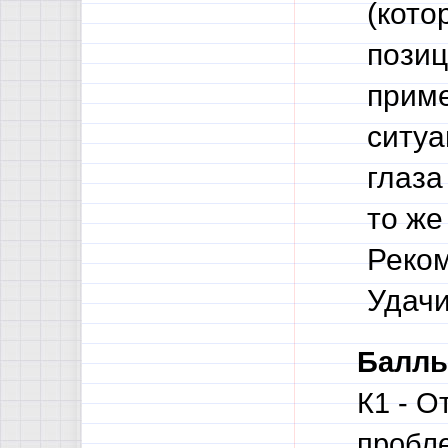
(кото
позиц
приме
ситуа
глаза
то же
Реком
Удачи
Баллы
К1 - О
пробле