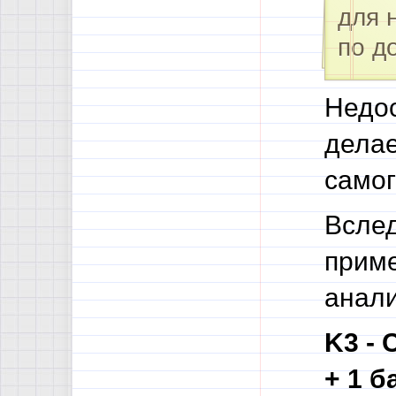
для 
по д
Недос
делае
самог
Вслед
приме
анали
K3 - 
+ 1 б