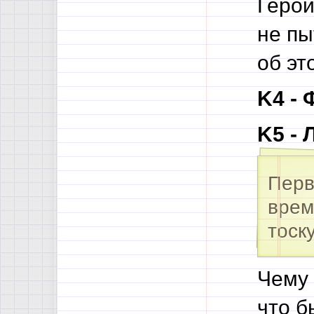
Герой
не пы
об эт
K4 - 
K5 - 
Перв
врем
тоск
Чему 
что б