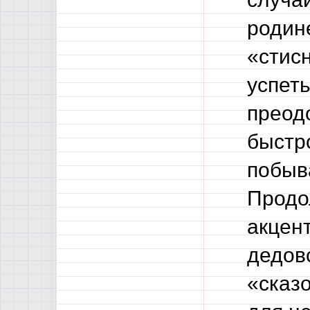
родине
«стисн
успеть
преод
быстро
побыв
Продо
акцен
дедов
«сказо