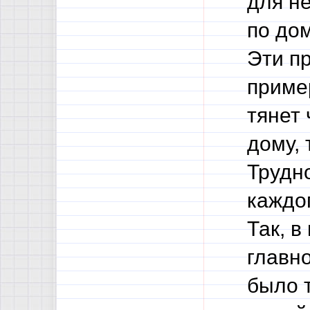
для не
по дом
Эти п
приме
тянет 
дому, 
Трудно
каждог
Так, в
главно
было т