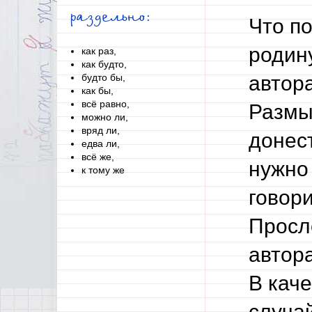
раздельно:
Что п
родин
как раз,
как будто,
будто бы,
автор
как бы,
всё равно,
Размы
можно ли,
вряд ли,
донес
едва ли,
всё же,
нужно 
к тому же
говори
Просле
автор
В кач
случай