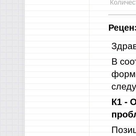
Количест
Рецен
Здрав
В соо
форма
след
К1 - 
пробл
Позиц