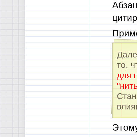
Абзац
цитир
Приме
Дале
то, 
для 
"нит
Стан
влия
Этому