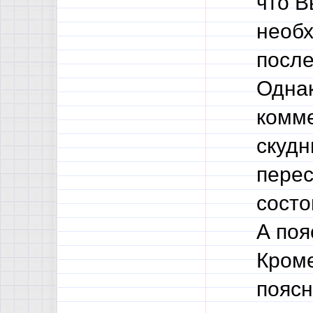
что В
необ
после
Однак
комме
скудн
перес
состо
А поя
Кроме
поясн