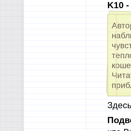
K10 
Авт
набл
чувс
тепл
коше
Чита
приб
Здесь
Подв