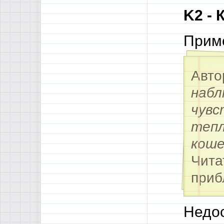
K2 - 
Приме
Авто
набл
чувс
тепл
коше
Чита
приб
Недос