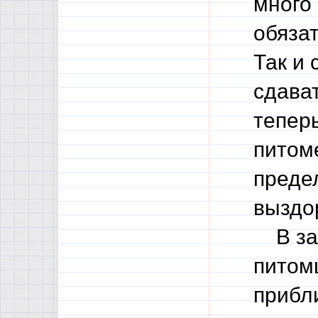
много 
обязат
Так и
сдава
теперь
питом
преде
выздо
В зак
питом
прибли