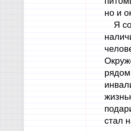
питом
но и о
Я сог
налич
челове
Окруж
рядом 
инвал
жизнь
подар
стал 