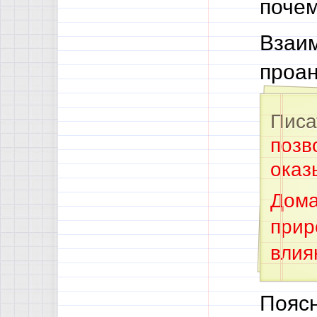
почем
Взаим
проан
Писа
позв
оказ
Дома
прир
влия
Пояс