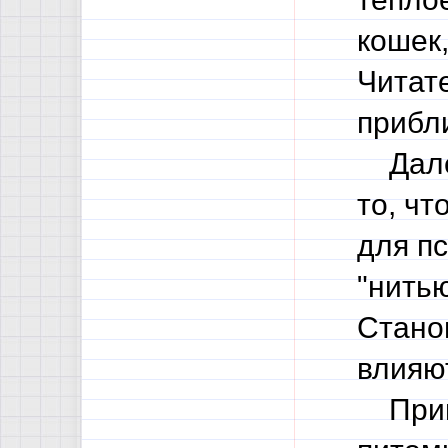
кошек,
Читат
прибл
Далее
то, ч
для пс
"нить
Стано
влияю
Приме