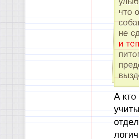
улыб
что 
соба
не с
и те
пито
пред
вызд
А кто
учиты
отдел
логич