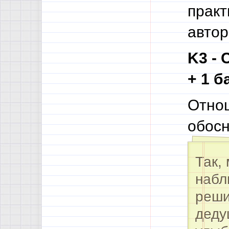
практ
автор
K3 - 
+ 1 б
Отнош
обосн
Так,
набл
реши
деду