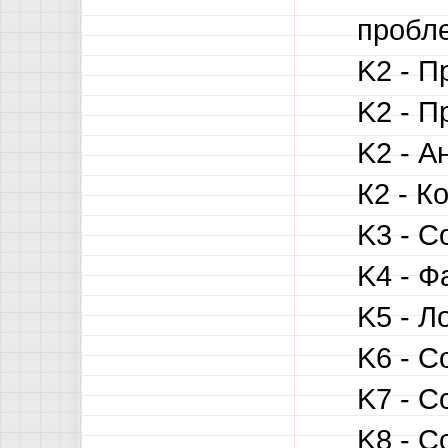
пробле
K2 - П
K2 - П
K2 - А
К2 - К
K3 - С
K4 - Ф
K5 - Л
K6 - С
K7 - С
K8 - С