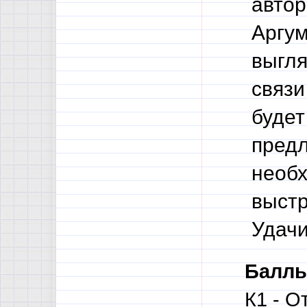
автор
Аргум
выгля
связи
будет
предл
необх
выстр
Удачи
Баллы
К1 - О