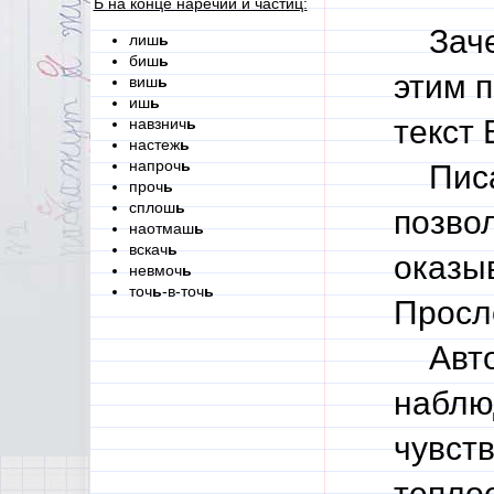
Ь на конце наречий и частиц:
Зачем
лиш
ь
биш
ь
этим 
виш
ь
иш
ь
текст
навзнич
ь
настеж
ь
напроч
ь
Писат
проч
ь
сплош
ь
позво
наотмаш
ь
вскач
ь
оказы
невмоч
ь
точ
ь
-в-точ
ь
Просле
Автор
наблю
чувств
теплое