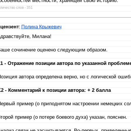
особенностей местности, хранящей свою историю.
личество слов - 351
цензент
:
Полина Крыжевич
дравствуйте, Милана!
аше сочинение оценено следующим образом.
1 - Отражение позиции автора по указанной проблеме
озиция автора определена верно, но с логической ошибк
2 - Комментарий к позиции автора: + 2 балла
ервый пример (о приподнятом настроении немецких солд
торой пример (о потере боевого духа) указан, пояснен.
нализ связи не засчитывается. Во-первых, приведенны