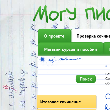
О проекте
Проверка сочин
Магазин курсов и пособий
Ва
Со
об
Итоговое сочинение
в