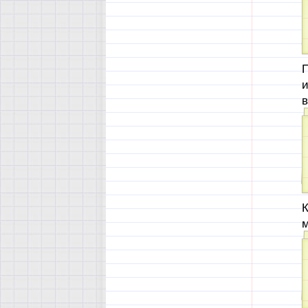
П
и
в
К
м