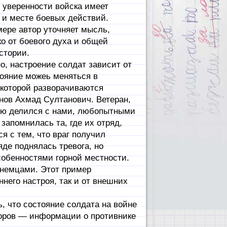
ь уверенности войска имеет
 и месте боевых действий.
ере автор уточняет мысль,
о от боевого духа и общей
истории.
, настроение солдат зависит от
тояние можеь меняться в
 которой разворачиваются
анов Ахмад Султанович. Ветеран,
тью делился с нами, любопытными
запомнилась та, где их отряд,
я с тем, что враг получил
де поднялась тревога, но
собенностями горной местности.
 немцами. Этот пример
ннего настроя, так и от внешних
 что состояние солдата на войне
торов — информации о противнике