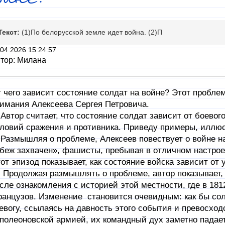
Текст:
(1)По белорусской земле идет война. (2)П
.04.2026 15:24:57
тор: Милана
 чего зависит состояние солдат на войне? Этот пробле
имания Алексеева Сергея Петровича.
тор считает, что состояние солдат зависит от боевого 
ловий сражения и противника. Приведу примеры, илл
змышляя о проблеме, Алексеев повествует о войне на
беж захвачен», фашисты, пребывая в отличном настрое
от эпизод показывает, как состояние войска зависит от 
одолжая размышлять о проблеме, автор показывает, к
сле ознакомления с историей этой местности, где в 181
анцузов. Изменение становится очевидным: как бы сол
евогу, ссылаясь на давность этого события и превосхо
полеоновской армией, их командный дух заметно падает