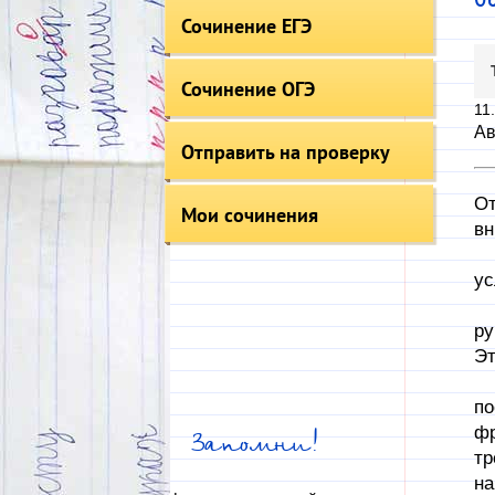
Сочинение ЕГЭ
Сочинение ОГЭ
11
Ав
Отправить на проверку
От
Мои сочинения
вн
Ав
ус
Ра
ру
Эт
Пр
по
фр
Запомни!
тр
на