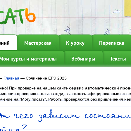
ений
Мастерская
К уроку
Переписка
Мои курсы и материалы
Вебинары
Тексты
—
Главная
—
Сочинение ЕГЭ 2025
жно! При проверке на нашем сайте
сервис автоматической про
чинения проверяют только люди, высококвалифицированные эксп
учение на "Могу писать". Работы проверяются без привлечения не
От чего зависит состоян
ойне?