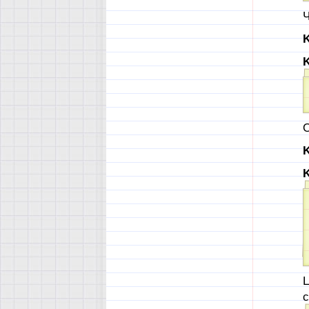
Ч
K
K
О
K
K
Ц
с