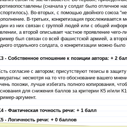
ротивопоставлены (сначала у солдат было отличное нас
спортилось). Во-вторых, с помощью двойного союза "не 
ополнение. В-третьих, конкретизация прослеживается м
дин из них связан с группой людей или с общей инфор
влении, а второй описывает частное проявление чего-л
ример был связан со всей фашистской армией, а второ
дного отдельного солдата, о конкретизации можно было 
3 - Собственное отношение к позиции автора: + 2 ба
сть согласие с автором; присутствуют тезисы в защиту 
ккуратны: несмотря на то что обоснование вашего мнен
чень похожи, лучше избегать полного копирования, что
снования для снижения баллов за критерии К5 и/или К1
ример-аргумент.
4 - Фактическая точность речи: + 1 балл
5 - Логичность речи: + 0 баллов