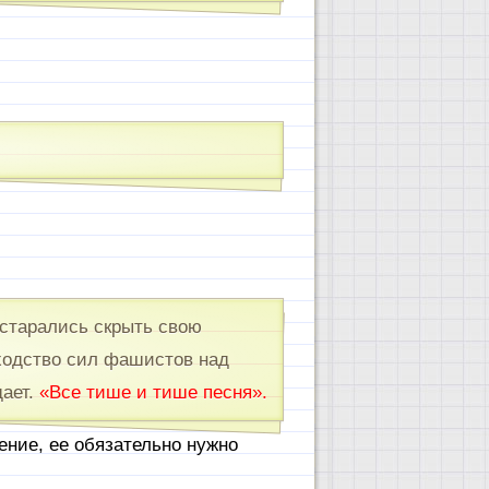
старались скрыть свою
сходство сил фашистов над
дает.
«Все тише и тише песня».
ение, ее обязательно нужно