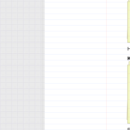
Н
K
Р