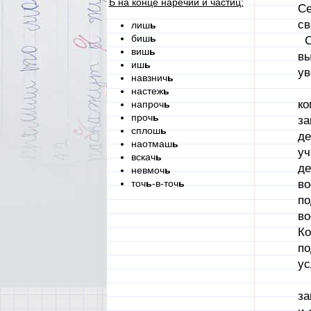
Ь на конце наречий и частиц:
Се
св
лиш
ь
биш
ь
Св
виш
ь
вы
иш
ь
ув
навзнич
ь
Я 
настеж
ь
ко
напроч
ь
проч
ь
за
сплош
ь
де
наотмаш
ь
уч
вскач
ь
де
невмоч
ь
точ
ь
-в-точ
ь
во
по
во
Ко
по
ус
По
за