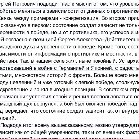
ргей Петрович подводит нас к мысли о том, что уровен
ойство меняться в зависимости от данных о противнике
язь между примерами - конкретизация. Во втором прим
сказанную в первом: состояние солдат зависит не тольк
еренности в победе, но и от противника, его успехов и 
согласна с позицией Сергея Алексеева. Действительно
мандного духа и уверенности в победе. Кроме того, сос
висимости от информации о противнике и местности, в
йствия. Так, в нашем селе жил, ныне покойный, Устарх
аствовавший в войне с Германией и Японией, с радос
тьми, множеством историй с фронта. Больше всего мне 
одушевленный и уже готовый к легкой победе, столкнулс
дкрепление и занял выгодные позиции. В советском отря
еначальник успокоил строй и решил воспользоваться о
мандный дух вернулся, а бой был окончен победой над
дтверждает, что состояние солдат зависит как от внутре
ловий.
дводя итог всему вышесказанному, можно утверждать,
висит как от общей уверенности, так и от внешних фак