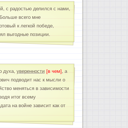
й, с радостью делился с нами,
Больше всего мне
товый к легкой победе,
нял выгодные позиции.
о духа,
уверенности
[в чем
]
, а
ович подводит нас к мысли о
йство меняться в зависимости
водя итог всему
ата на войне зависит как от