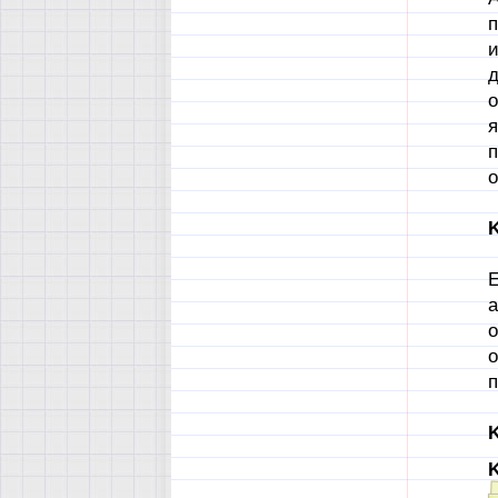
п
и
д
о
я
п
о
K
Е
а
о
о
п
K
K