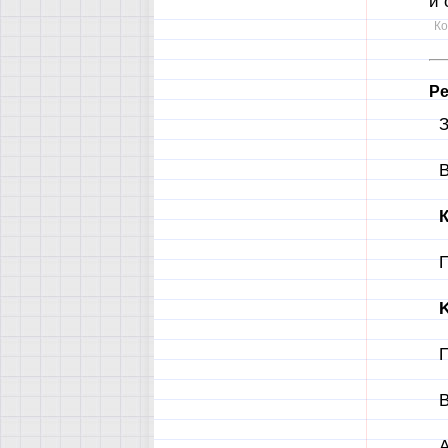
и 
Ко
Ре
З
В
К
П
K
П
В
А