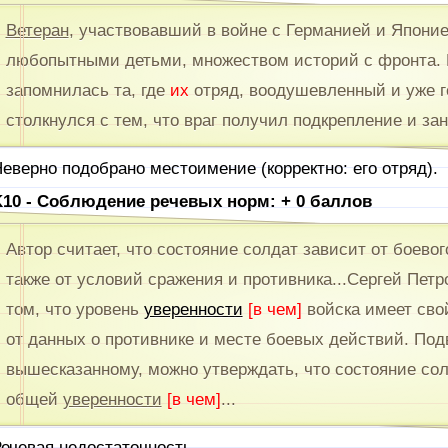
Ветеран
, участвовавший в войне с Германией и Японие
любопытными детьми, множеством историй с фронта. 
запомнилась та, где
их
отряд, воодушевленный и уже го
столкнулся с тем, что враг получил подкрепление и за
еверно подобрано местоимение (корректно: его отряд).
10 - Соблюдение речевых норм: + 0 баллов
Автор считает, что состояние солдат зависит от боевог
также от условий сражения и противника...Сергей Петр
том, что уровень
уверенности
[в чем]
войска имеет сво
от данных о противнике и месте боевых действий. Под
вышесказанному, можно утверждать, что состояние солд
общей
уверенности
[в чем]
...
ечевая недостаточность.