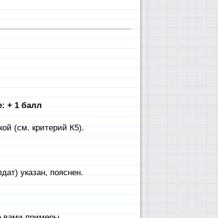
: + 1 балл
ой (см. критерий К5).
ат) указан, пояснен.
е вами примеры