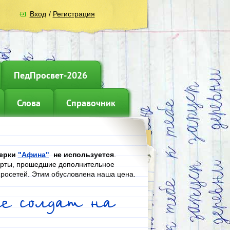
Вход
/
Регистрация
ПедПросвет-2026
Слова
Справочник
верки
"Афина"
не используется
.
ерты, прошедшие дополнительное
йросетей. Этим обусловлена наша цена.
ие солдат на