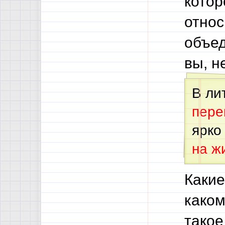
котор
относ
объед
вы, н
В ли
пере
ярко
на ж
Какие
каком
такое