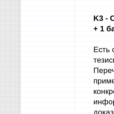
K3 - 
+ 1 б
Есть 
тезис
Переч
приме
конкр
инфор
доказ