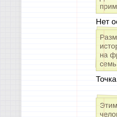
прим
Нет о
Разм
исто
на ф
семь
Точка
Этим
чело