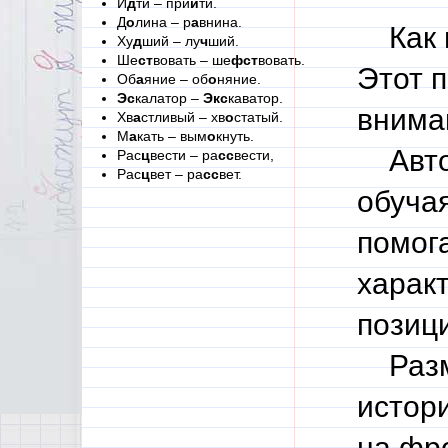
И
д
ти – при
й
ти.
Д
о
лина – р
а
внина.
Как в
Ху
д
ший – лу
ч
ший.
Ше
ст
вовать – ше
фст
вовать.
Этот 
Об
а
яние – об
о
няние.
Эс
калатор –
Экс
каватор.
внима
Хв
а
стливый – хв
о
статый.
М
а
кать – вым
о
кнуть.
Автор
Рас
ц
вести – ра
сс
вести,
Рас
ц
вет – ра
сс
вет.
обучая
помог
харак
позиц
Размы
истор
на фро