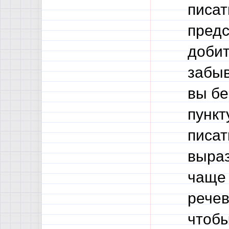
писат
предс
добит
забыв
вы бе
пункт
писат
выраз
чаще 
речев
чтобы