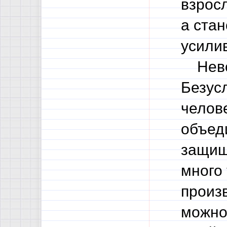
взросл
а ста
усилив
Невоз
Безус
челов
объед
защищ
много
произ
можно