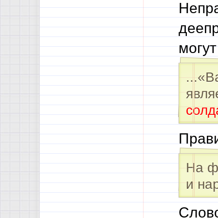
Непра
дееп
могут
...«
явля
солда
Правил
На ф
и на
Слово