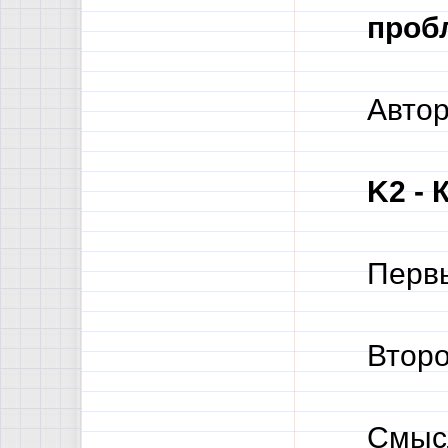
пробл
Автор
K2 - 
Первы
Второ
Смысл