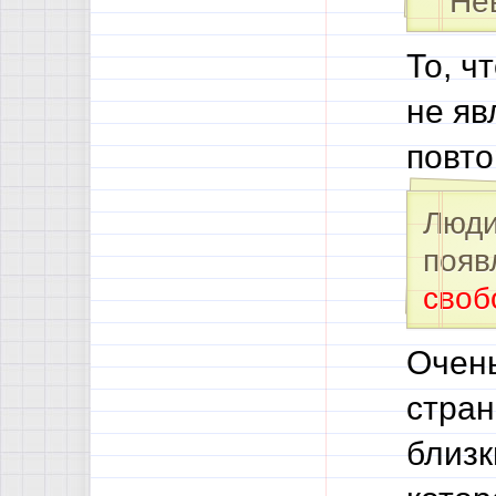
Нево
То, ч
не яв
повто
Люди
появ
своб
Очень
стран
близк