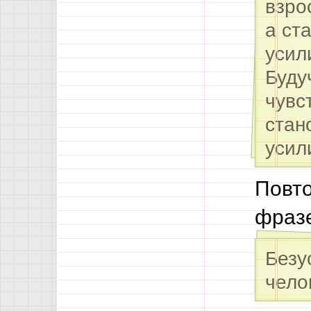
взро
а ст
усил
Буду
чувс
стан
усил
Повто
фразе
Безу
чело