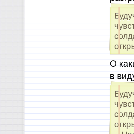
Буду
чувс
солд
откр
О как
в вид
Буду
чувс
солд
откр