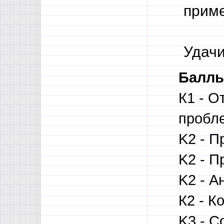
приме
Удачи
Баллы
К1 - О
пробле
K2 - П
K2 - П
K2 - А
К2 - К
K3 - С