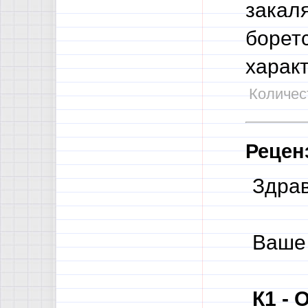
закал
боретс
харак
Количест
Рецен
Здрав
Ваше
К1 - 