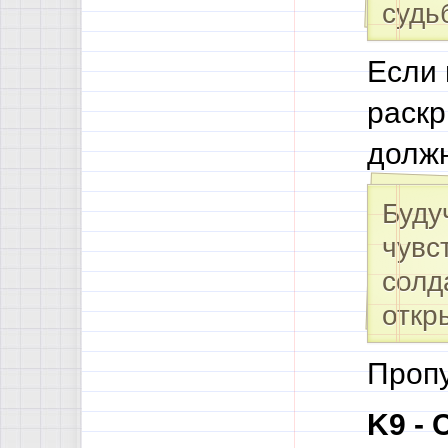
судь
Если
раск
должн
Буду
чувс
солд
откр
Пропу
K9 -