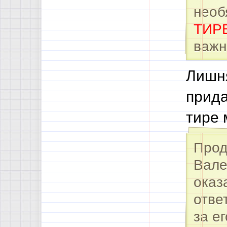
необ
ТИР
важн
Лишн
прида
тире 
Прод
Вале
оказ
отве
за е