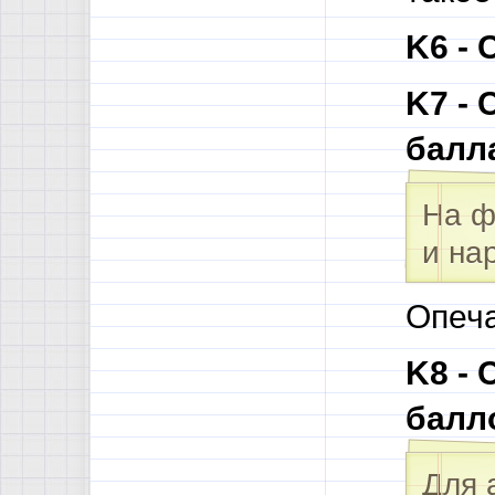
K6 - 
K7 -
балл
На ф
и на
Опеча
K8 -
балл
Для 