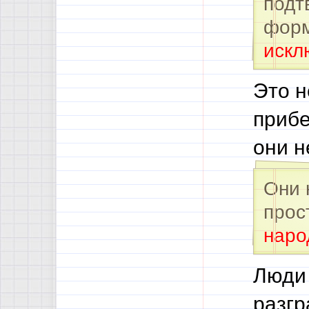
подт
форм
искл
Это н
прибе
они н
Они 
прос
наро
Люди 
разгр