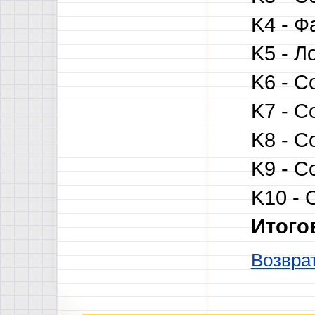
K4 - Ф
K5 - Л
K6 - С
K7 - С
K8 - С
K9 - С
K10 - 
Итого
Возврат