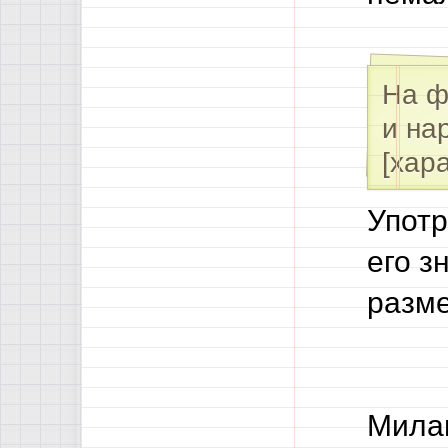
На ф
и на
[хар
Употр
его з
разме
Милан