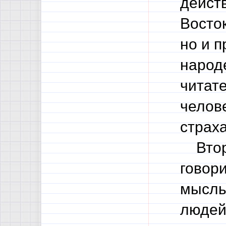
дейст
Восток
но и п
народе
читате
челов
страха
Второ
говор
мысль
людей