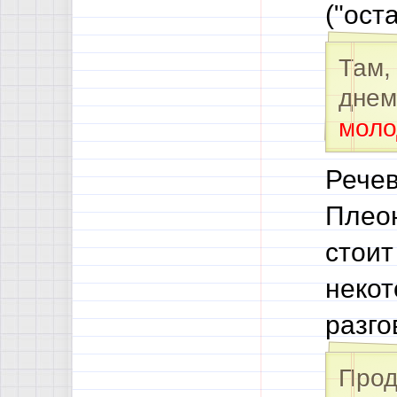
("ост
Там,
днем
моло
Речев
Плеон
стоит
некот
разго
Прод