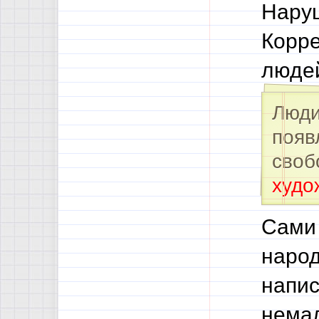
Наруш
Корре
люде
Люди
появ
своб
худо
Сами 
народ
напис
немал