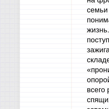
семьи 
понима
жизнь
поступ
зажига
склад
«прон
опорой
всего 
спящи