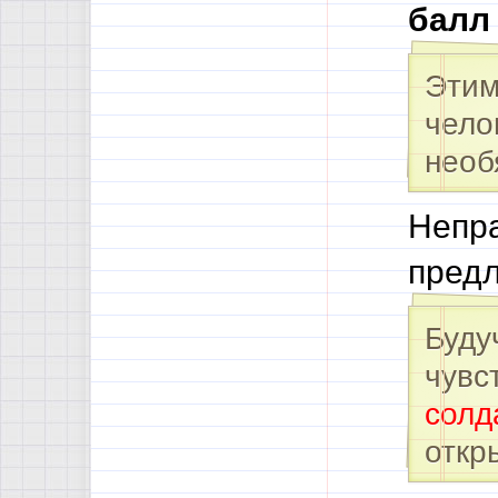
балл
Этим
чело
необ
Непр
пред
Буду
чувс
солд
откр