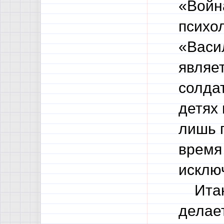
«Война
психо
«Васил
являе
солдат
детях 
лишь 
время
исклю
Итак,
делает