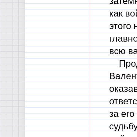
затемн
как во
этого 
главн
всю в
Продо
Вален
оказа
ответс
за его
судьбу