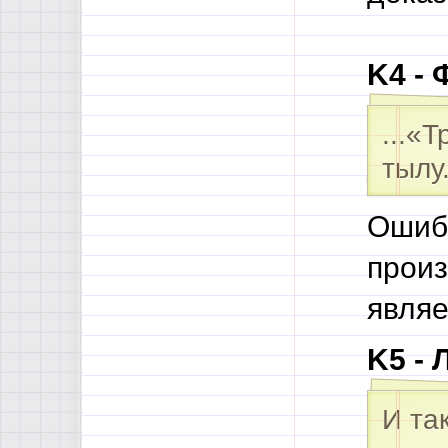
K4 - 
...«
тылу
Ошибк
произ
являе
K5 - 
И та