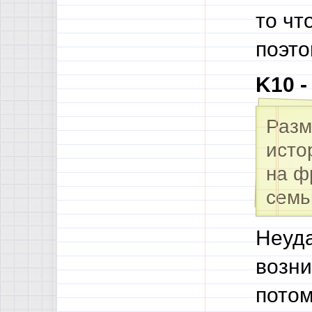
то чт
поэто
K10 
Разм
исто
на ф
семь
Неуда
возни
потом