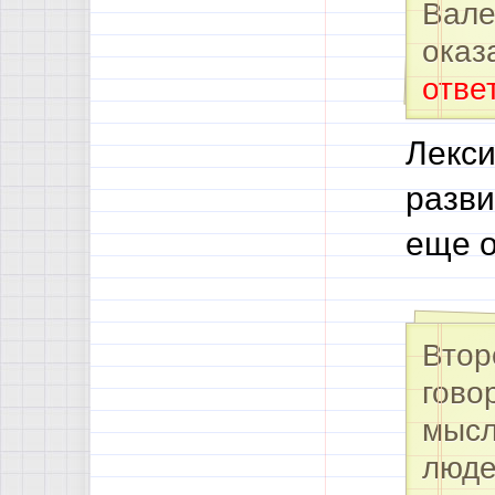
Вале
оказ
отве
Лекси
разви
еще о
Втор
гово
мыс
люде