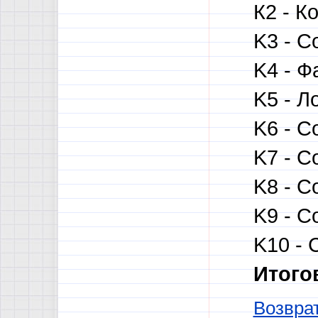
К2 - К
K3 - С
K4 - Ф
K5 - Л
K6 - С
K7 - С
K8 - С
K9 - С
K10 - 
Итого
Возврат