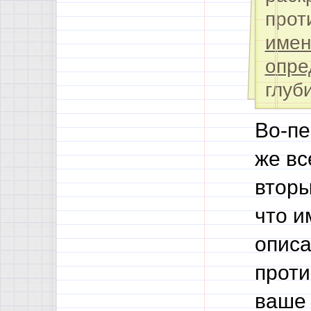
прот
имен
опре
глуб
Во-пе
же вс
вторы
что и
описа
проти
ваше 