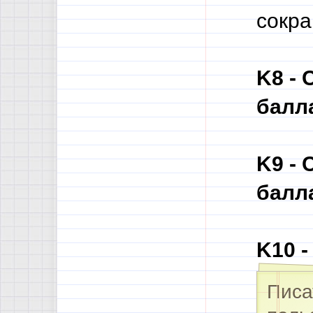
сокра
K8 -
балл
K9 -
балл
K10 
Писа