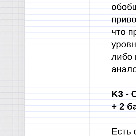
обобщ
приво
что п
уровн
либо
анало
K3 - 
+ 2 б
Есть 