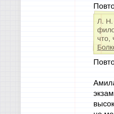
Повто
Л. Н
фило
что,
Болк
Повто
Амила
экзам
высок