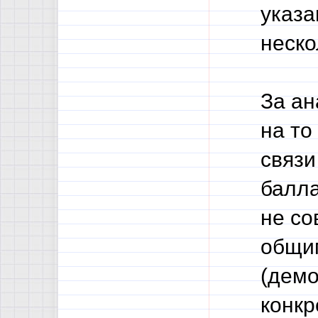
указа
неско
За ан
на то
связи
балла
не со
общим
(демо
конкр