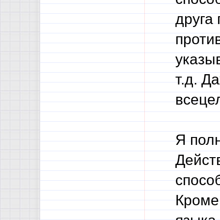
друга 
проти
указыв
т.д. Д
всеце
Я пол
Дейст
спосо
Кроме 