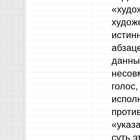
«худо
худож
истин
абзаце
данны
несов
голос,
испол
проти
«указ
суть э