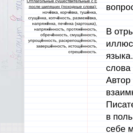
Отглагольные существительные с Ё
вопрос
после шипящих (походные слова):
ноч
ё
вка, корч
ё
вка, туш
ё
нка,
сгущ
ё
нка, копч
ё
ность, размеж
ё
вка,
напряж
ё
нка, печ
ё
нка (картошка),
В отр
напряж
ё
нность, протяж
ё
нность,
обреч
ё
нность, смущ
ё
нность,
упрощ
ё
нность, раскрепощ
ё
нность,
иллюс
заверш
ё
нность, истощ
ё
нность,
отреш
ё
нность.
языка.
слова 
Автор 
взаим
Писат
в поль
себе м