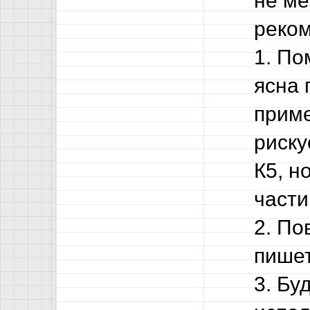
не ме
реко
1. По
ясна 
приме
риску
К5, н
части
2. По
пишет
3. Бу