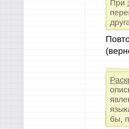
При
пере
друга
Повто
(верн
Раск
опис
явле
язык
бы, 