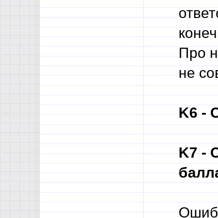
ответ
конеч
Про н
не со
K6 - 
K7 -
балл
Ошибо