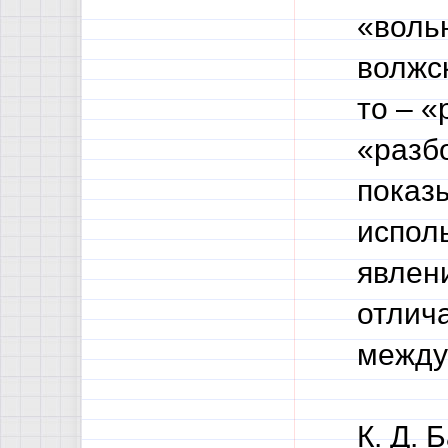
«воль
волжск
то – «
«разб
показы
испол
явлени
отлич
между 
К. Д. 