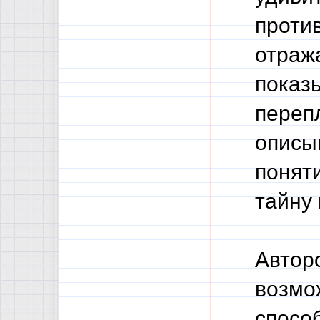
проти
отраж
показ
перепл
описы
понят
тайну
Автор
возмо
спосо