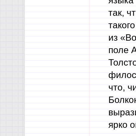
языка
так, 
такого
из «Во
поле А
Толсто
филос
что, 
Болко
выраз
ярко 