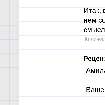
Итак, 
нем с
смысл
Количест
Рецен
Амила
Ваше