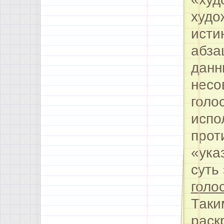
худо
исти
абза
данн
несо
голо
испо
прот
«ука
суть
голо
Таки
раск