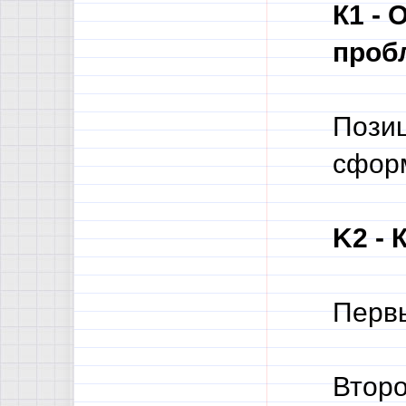
К1 - 
пробл
Позиц
сформ
K2 - 
Первы
Второ