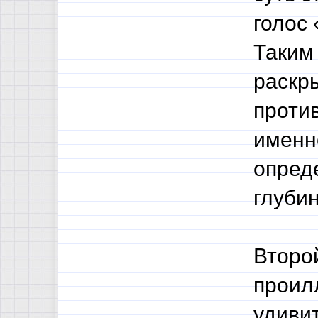
голос 
Таким
раскры
проти
именн
опред
глуби
Второ
проил
удивит