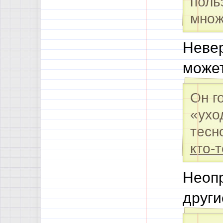
поль
мно
Невер
может
Он г
«ухо
тесн
кто-т
Неопр
другие