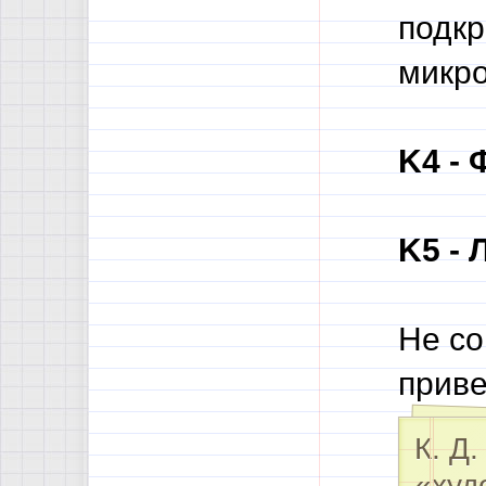
подк
микр
K4 - 
K5 - 
Не со
приве
К. Д
«худ