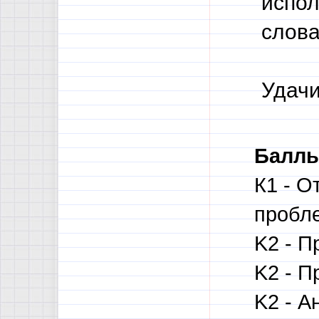
испол
слова
Удачи
Баллы
К1 - О
пробле
K2 - П
K2 - П
K2 - А