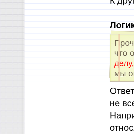
К дру
Логик
Проч
что 
делу
мы о
Ответ
не вс
Напри
относ