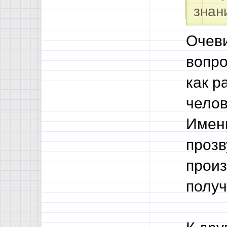
знан
Очеви
вопро
как р
челов
Именн
прозв
произ
получ