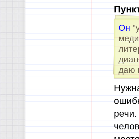
Пунк
Он
''
меди
лите
диаг
даю 
Нужна
ошибк
речи.
челов
место