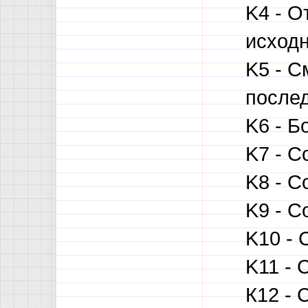
K4 - О
исходн
K5 - С
послед
K6 - Б
K7 - С
K8 - С
K9 - С
K10 - 
K11 - 
К12 - 