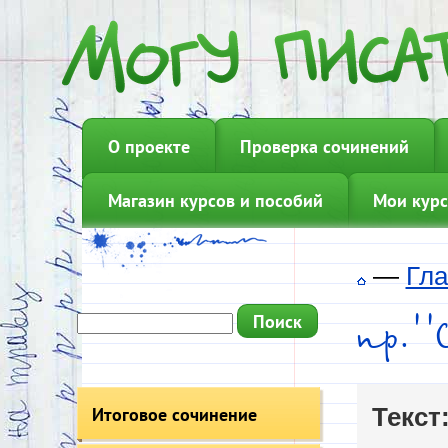
О проекте
Проверка сочинений
Магазин курсов и пособий
Мои курс
—
Гла
пр.'
Итоговое сочинение
Текст