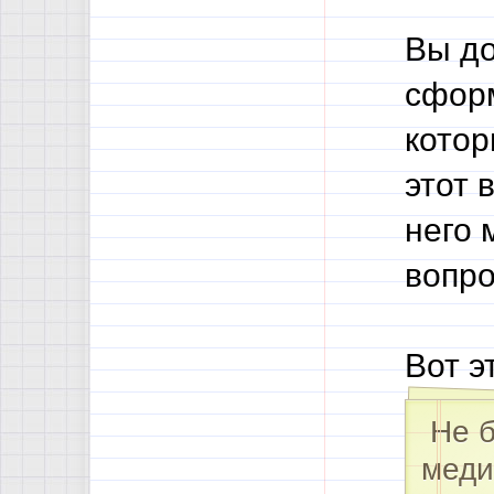
Вы до
сформ
котор
этот 
него 
вопро
Вот э
Не б
меди