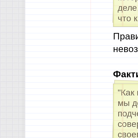
деле
что 
Прави
невоз
Факт
"Как
мы д
подч
сове
свое