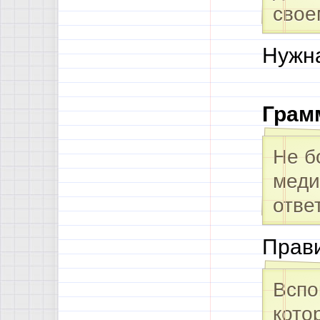
свое
Нужна
Грам
Не б
меди
отве
Прави
Вспо
кото