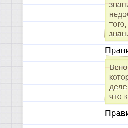
знан
недо
того
знан
Прави
Вспо
кото
деле
что 
Прави