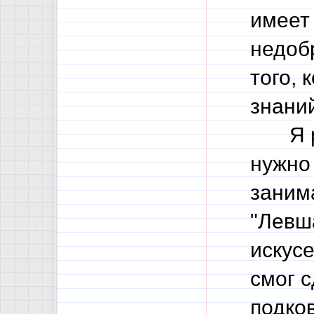
имеет
недобр
того, 
знани
Я раз
нужно 
заним
"Левш
искусе
смог 
подков