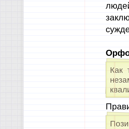
людей
заклю
сужде
Орфо
Как 
неза
квал
Прави
Пози