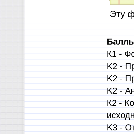
Эту ф
Баллы
К1 - Ф
K2 - П
K2 - П
K2 - А
К2 - 
исходн
K3 - О