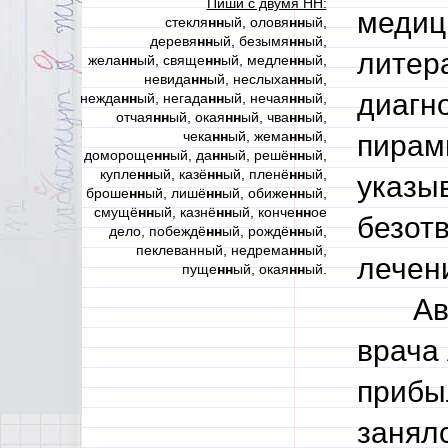
Пиши с двумя НН:
медиц
стекля
нн
ый, оловя
нн
ый,
деревя
нн
ый, безымя
нн
ый,
литер
жела
нн
ый, свяще
нн
ый, медле
нн
ый,
невида
нн
ый, неслыха
нн
ый,
диагн
нежда
нн
ый, негада
нн
ый, нечая
нн
ый,
отчая
нн
ый, окая
нн
ый, чва
нн
ый,
чека
нн
ый, жема
нн
ый,
пирами
домороще
нн
ый, да
нн
ый, решё
нн
ый,
купле
нн
ый, казё
нн
ый, пленё
нн
ый,
указы
броше
нн
ый, лишё
нн
ый, обиже
нн
ый,
смущё
нн
ый, казнё
нн
ый, конче
нн
ое
безотв
дело, побеждё
нн
ый, рождё
нн
ый,
пеклеванный, недрема
нн
ый,
лечен
пуще
нн
ый, окая
нн
ый.
Автор
врача
прибы
занял