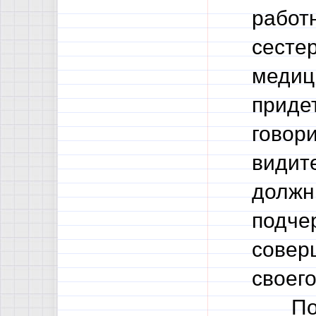
работ
сестер
медиц
придет
говори
видите
должны
подче
совер
своего
Позиц