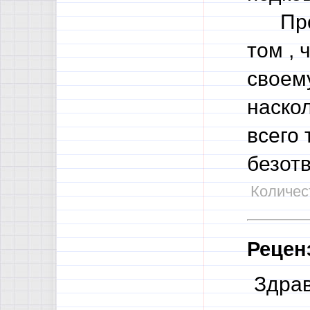
Прочи
том , 
своему
наско
всего 
безотв
Количест
Рецен
Здрав