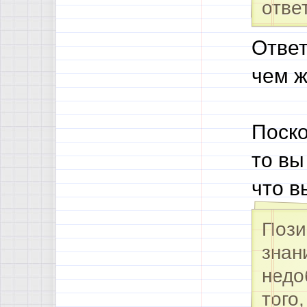
отве
Ответ
чем ж
Поско
то вы
что в
Пози
знан
недо
того