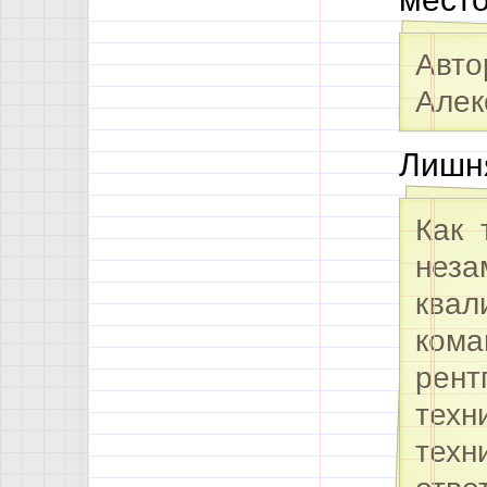
Авто
Алек
Лишня
Как 
неза
квал
кома
рент
техн
техн