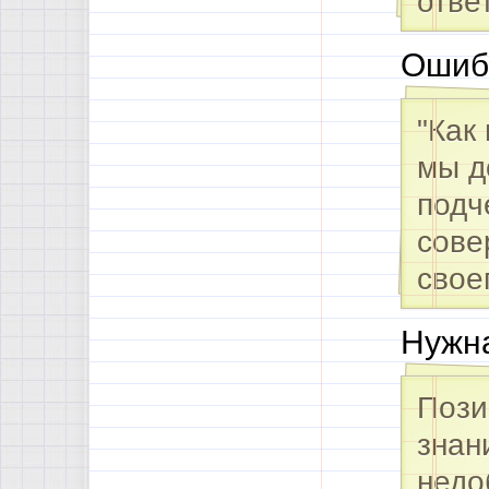
отве
Ошибк
"Как
мы д
подч
сове
свое
Нужна
Пози
знан
недо