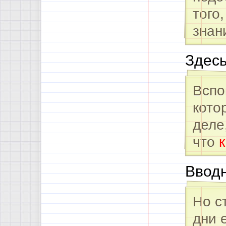
того
знан
Здесь
Вспо
кото
деле
что
Вводн
Но с
дни 