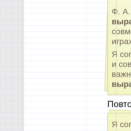
Ф. А
выр
совм
игра
Я со
и со
важн
выр
Повто
Я со