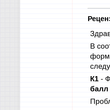
Рецен
Здрав
В соо
форма
след
К1
- 
балл
Проб