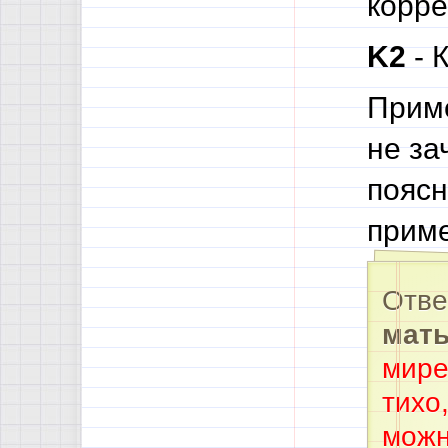
корре
K2
- 
Приме
не за
поясн
приме
Отве
мать
мире
тихо
можн