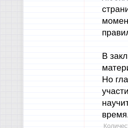
страни
момен
правил
В закл
матер
Но гл
участи
научит
время
Количест