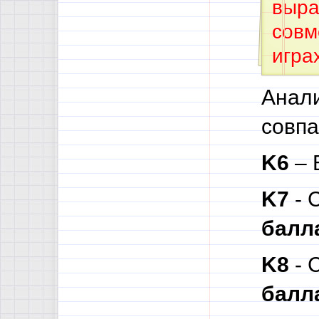
выра
совм
игра
Анали
совпа
K6
– 
K7
- 
балл
K8
- 
балл