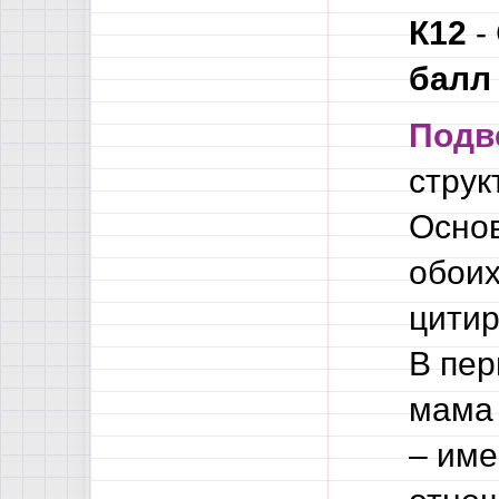
К12
-
балл
Подв
струк
Основ
обоих
цитир
В пер
мама 
– име