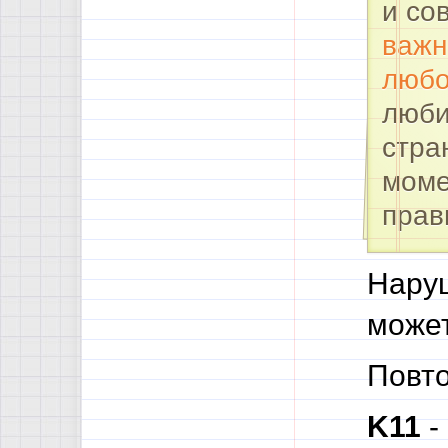
и со
важн
любо
люб
стра
моме
прав
Наруш
може
Повто
K11
-