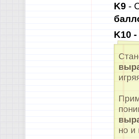
K9
- 
балл
K10 -
Стан
выр
игря
Прим
пони
выр
но и