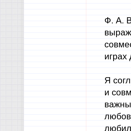
Ф. А. 
выраж
совмес
играх 
Я согл
и сов
важны
любов
любил