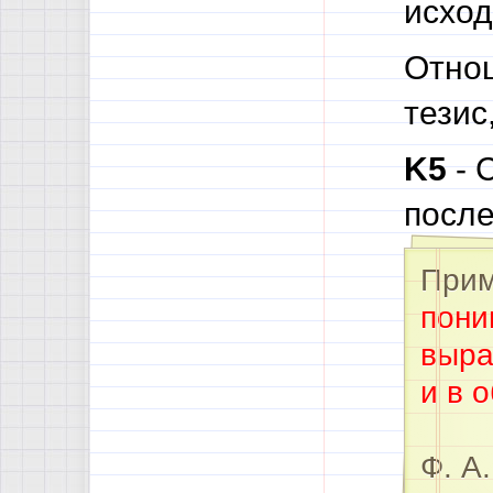
исход
Отнош
тезис
K5
- 
после
Прим
пони
выра
и в 
Ф. А