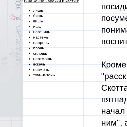
Ь на конце наречий и частиц:
посиди
лиш
ь
биш
ь
посум
виш
ь
иш
ь
поним
навзнич
ь
настеж
ь
воспит
напроч
ь
проч
ь
сплош
ь
наотмаш
ь
Кроме 
вскач
ь
невмоч
ь
"расс
точ
ь
-в-точ
ь
Скотт
пятна
начал 
ним",