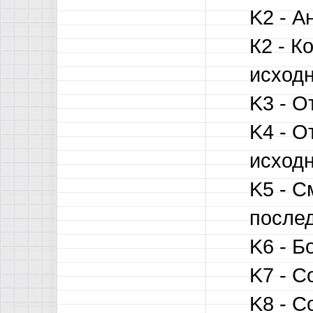
K2 - А
К2 - 
исходн
K3 - О
K4 - О
исходн
K5 - С
послед
K6 - Б
K7 - С
K8 - С