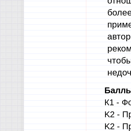
отнош
более
приме
автор
реком
чтобы
недоч
Баллы
К1 - Ф
K2 - П
K2 - П