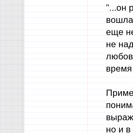
"...он
вошла 
еще не
не над
любов
время 
Приме
поним
выраж
но и 