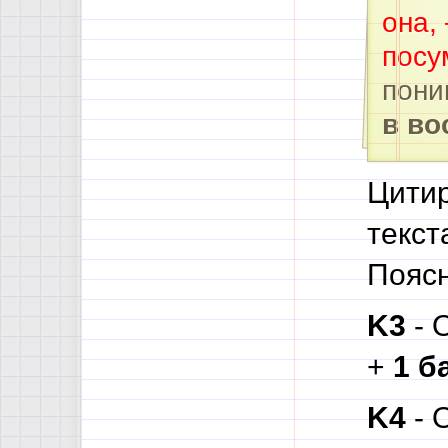
она,
посу
пони
в во
Цитир
текст
Поясн
K3
- 
+
1 б
K4
- 