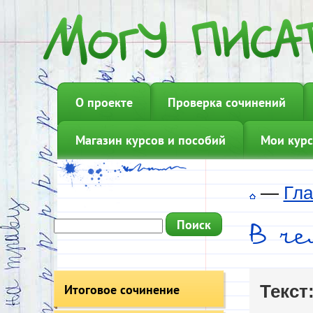
О проекте
Проверка сочинений
Магазин курсов и пособий
Мои курс
—
Гла
В че
Итоговое сочинение
Текст