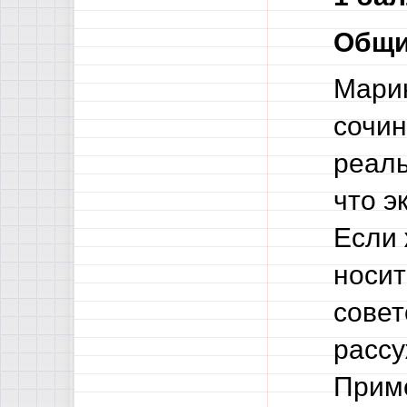
Общи
Марин
сочин
реаль
что э
Если 
носит
совет
рассу
Приме