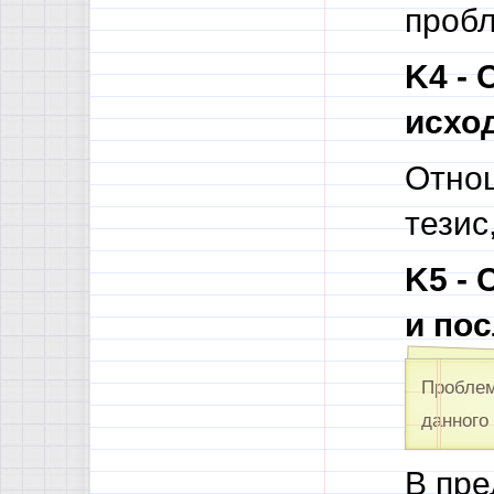
пробл
K4 - 
исход
Отнош
тезис
K5 -
и по
Проблем
данного 
В пре