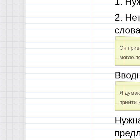
1. Ну
2. Не
слова
Он прив
могло п
Вводн
Я думаю
прийти 
Нужна
пред