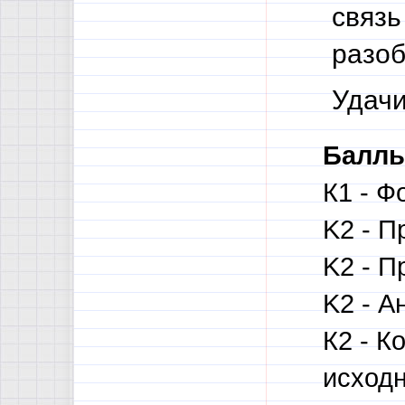
связь
разоб
Удачи
Баллы
К1 - Ф
K2 - П
K2 - П
K2 - А
К2 - 
исходн