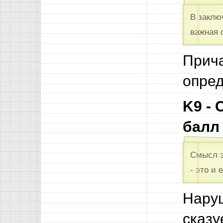
В заклю
важная 
Прича
опред
K9 -
балл
Смысл э
- это и 
Нару
сказ