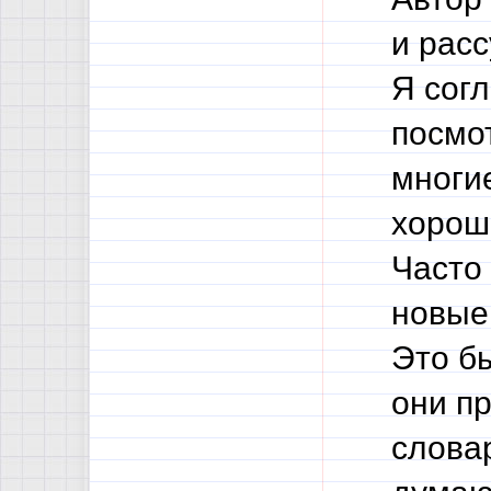
и расс
Я согл
посмот
многие
хорош
Часто 
новые 
Это б
они п
словар