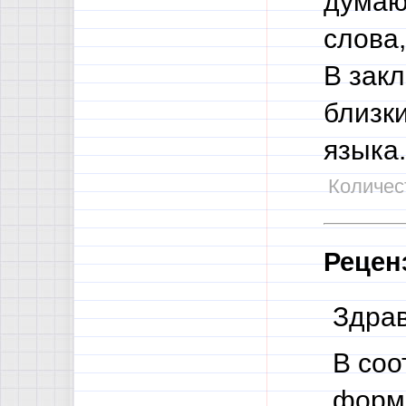
думаю,
слова
В закл
близк
языка.
Количест
Рецен
Здрав
В соо
форма