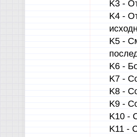
K3 - О
K4 - О
исходн
K5 - С
послед
K6 - Б
K7 - С
K8 - С
K9 - С
K10 - 
K11 - 