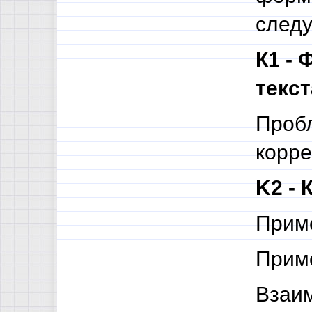
след
К1 -
текст
Проб
корре
K2 - 
Приме
Приме
Взаи