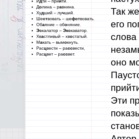
И
д
ти – при
й
ти.
Д
о
лина – р
а
внина.
Так же
Ху
д
ший – лу
ч
ший.
Ше
ст
вовать – ше
фст
вовать.
его по
Об
а
яние – об
о
няние.
Эс
калатор –
Экс
каватор.
слова
Хв
а
стливый – хв
о
статый.
М
а
кать – вым
о
кнуть.
незамы
Рас
ц
вести – ра
сс
вести,
Рас
ц
вет – ра
сс
вет.
оно м
Пауст
прийти
Эти п
показ
станов
Автор 