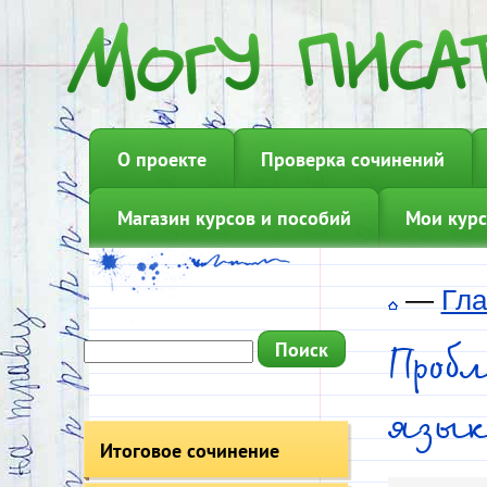
О проекте
Проверка сочинений
Магазин курсов и пособий
Мои курс
—
Гла
Проб
язык
Итоговое сочинение