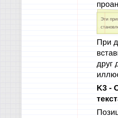
проан
Эти при
становл
При 
встав
друг 
иллюс
K3 - 
текст
Позиц