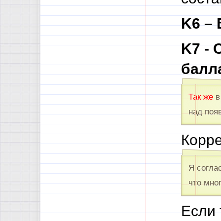
K6 – 
K7 -
балл
Так же
в
над поя
Корре
Я соглас
что мно
Если 