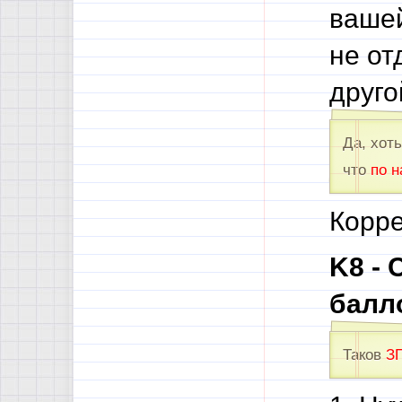
ваше
не от
друго
Да, хот
что
по 
Корре
K8 -
балл
Таков
З