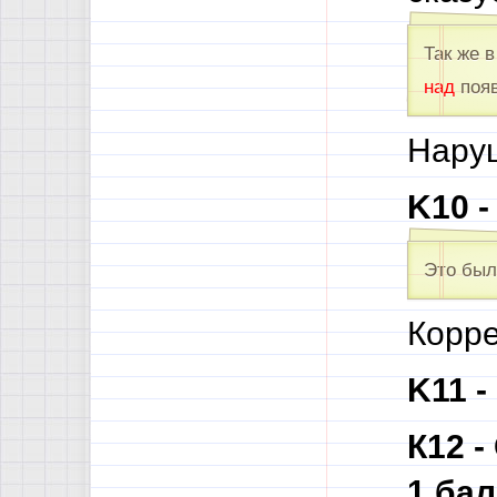
Так же в
над
появ
Наруш
K10 
Это бы
Корре
K11 -
К12 -
1 ба