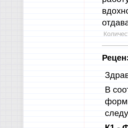
вдохн
отдава
Количест
Рецен
Здрав
В соо
форма
след
К1 - 