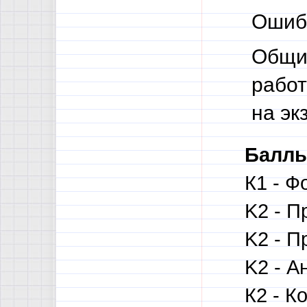
Ошибк
Общи
работ
на эк
Баллы
К1 - Ф
K2 - П
K2 - П
K2 - А
К2 - 