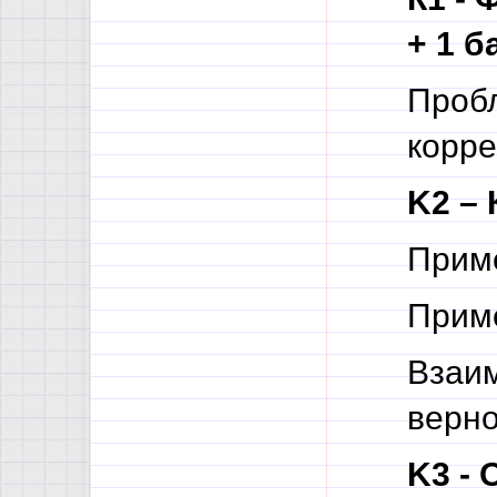
+ 1 б
Проб
корре
K2 – 
Приме
Приме
Взаи
верно
K3 - 