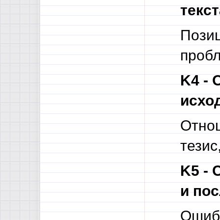
текст
Позиц
пробл
K4 - 
исход
Отнош
тезис
K5 -
и пос
Ошибк