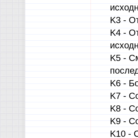
исходн
K3 - О
K4 - О
исходн
K5 - С
послед
K6 - Б
K7 - С
K8 - С
K9 - С
K10 - 