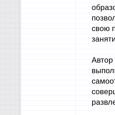
образ
позвол
свою 
занят
Автор 
выпол
самоо
совер
развл