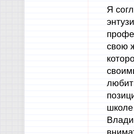
Я согл
энтуз
профе
свою ж
котор
своими
любит
позиц
школе,
Влади
внима