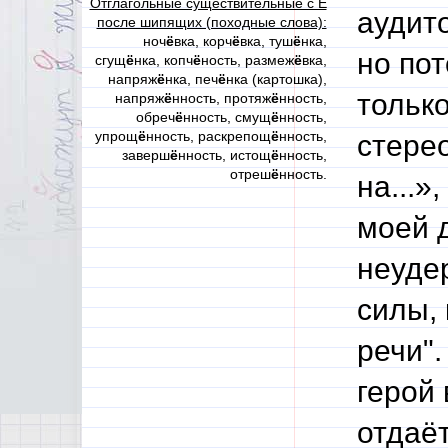
Отглагольные существительные с Ё
аудито
после шипящих (походные слова):
ноч
ё
вка, корч
ё
вка, туш
ё
нка,
но по
сгущ
ё
нка, копч
ё
ность, размеж
ё
вка,
напряж
ё
нка, печ
ё
нка (картошка),
тольк
напряж
ё
нность, протяж
ё
нность,
обреч
ё
нность, смущ
ё
нность,
упрощ
ё
нность, раскрепощ
ё
нность,
стере
заверш
ё
нность, истощ
ё
нность,
отреш
ё
нность.
на...»
моей 
неудер
силы,
речи".
герой
отдаё