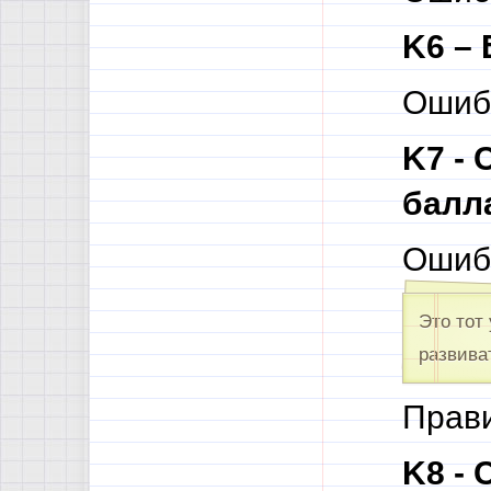
K6 – 
Ошибк
K7 -
балл
Ошиб
Это тот
развива
Прав
K8 -