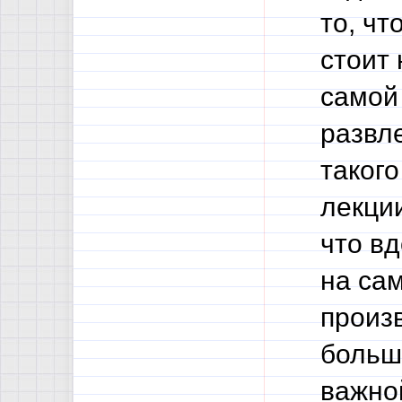
то, чт
стоит 
самой
развл
такого
лекции
что вд
на сам
произ
больш
важно