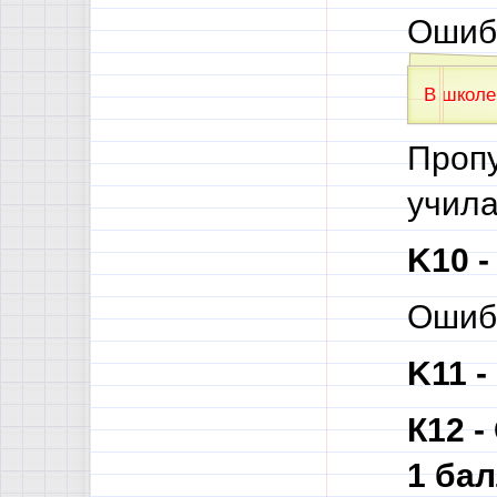
Ошиб
В школе
Пропу
училас
K10 -
Ошибк
K11 -
К12 -
1 ба