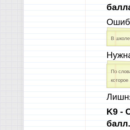
балл
Ошиб
В школе
Нужна
По слов
которое
Лишня
K9 -
балл