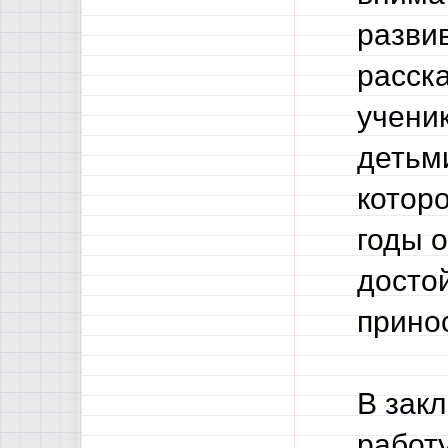
развив
расск
ученик
детьми
котор
годы 
досто
прино
В зак
работу