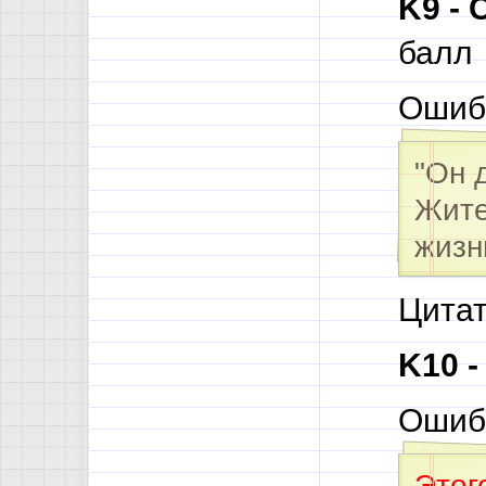
K9 -
балл
Ошиб
"Он 
Жите
жизн
Цитат
K10 
Ошиб
Этог