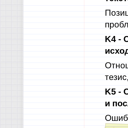
Позиц
пробл
K4 - 
исход
Отнош
тезис
K5 -
и по
Ошиб