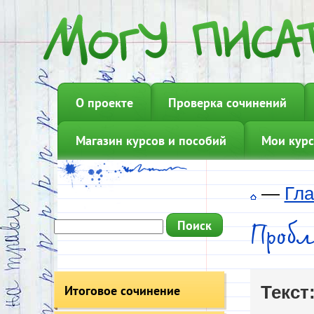
О проекте
Проверка сочинений
Магазин курсов и пособий
Мои курс
—
Гла
Проб
Итоговое сочинение
Текст