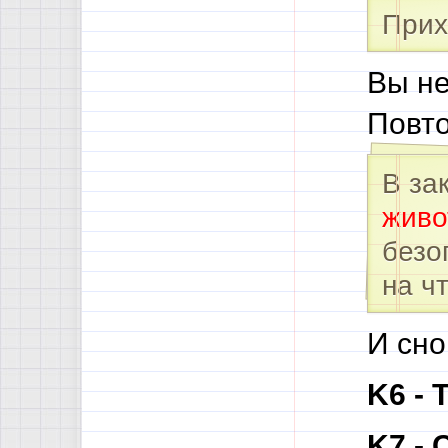
Прих
Вы не
Повто
В за
живо
безо
на чт
И сно
K6 - 
K7 -