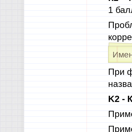
1 бал
Проб
корре
Имен
При 
назва
K2 -
Приме
Приме