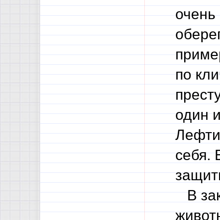
очень
оберег
приме
по кл
престу
один и
Лефти
себя. 
защити
В зак
живот