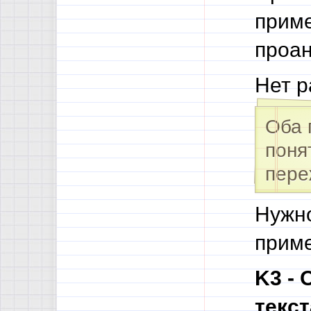
приме
проан
Нет р
Оба 
поня
пере
Нужно
приме
K3 - 
текст