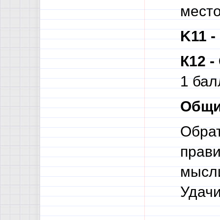
место
K11 
К12 
1 бал
Общи
Обрат
прави
мысли
Удачи