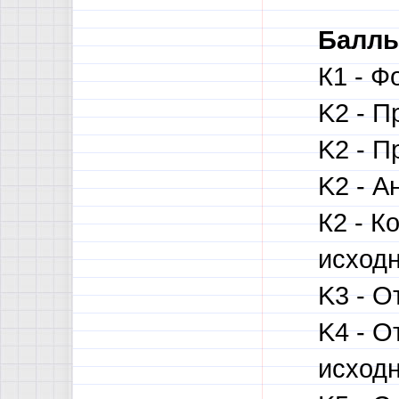
Баллы
К1 - Ф
K2 - П
K2 - П
K2 - А
К2 - 
исходн
K3 - О
K4 - О
исходн