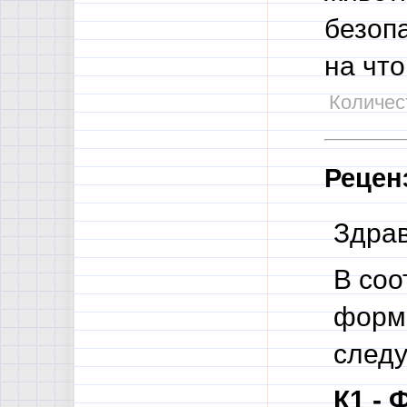
безоп
на что
Количест
Рецен
Здрав
В соо
форма
след
К1 -