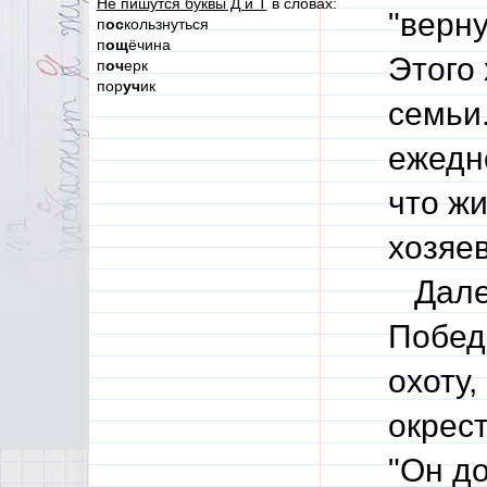
Не пишутся буквы Д и Т
в словах:
"верну
п
ос
кользнуться
п
ощ
ёчина
Этого 
п
оч
ерк
пор
уч
ик
семьи.
ежедн
что ж
хозяев
Далее
Победы
охоту,
окрес
"Он д