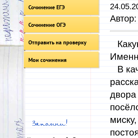
24.05.2
Сочинение ЕГЭ
Автор:
Сочинение ОГЭ
Отправить на проверку
Какую
Именн
Мои сочинения
В кач
расск
двора
посёло
миску,
Запомни!
постоя