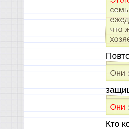
семь
ежед
что 
хозя
Повт
Они 
защищ
Они
Кто к