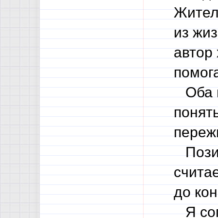
Жител
из жи
автор 
помог
Оба п
понять
переж
Позиц
счита
до кон
Я сог