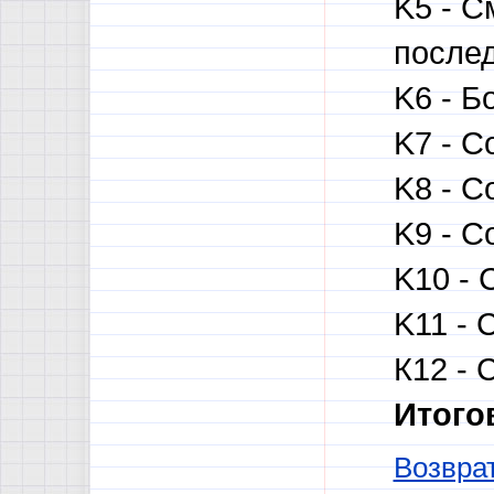
K5 - С
послед
K6 - Б
K7 - С
K8 - С
K9 - С
K10 - 
K11 - 
К12 - 
Итого
Возврат