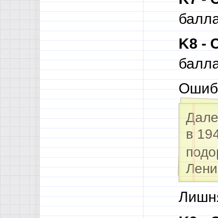
балл
K8 -
балл
Ошиб
Дале
в 19
подо
Лени
Лишн