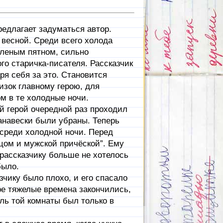
длагает задуматься автор.
весной. Среди всего холода
еленым пятном, сильно
го старичка-писателя. Рассказчик
ря себя за это. Становится
изок главному герою, для
м в те холодные ночи.
й герой очередной раз проходил
занавески были убраны. Теперь
среди холодной ночи. Перед
цом и мужской причёской”. Ему
 рассказчику больше не хотелось
было.
ику было плохо, и его спасало
е тяжелые времена закончились,
ль той комнаты был только в