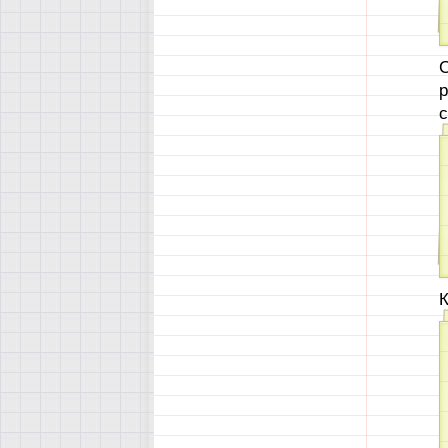
С
р
с
К