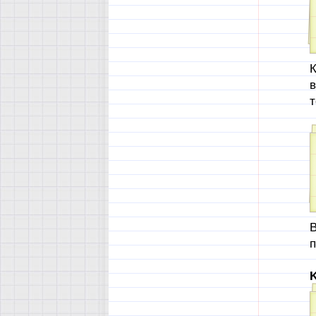
К
в
т
В
п
K