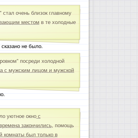
” стал очень близок главному
евающим местом
в те холодные
 сказано не было.
ровком” посреди холодной
а с мужским лицом и мужской
о.
ло уютное окно
с
времена закончились
, помощь
й комнаты был только в