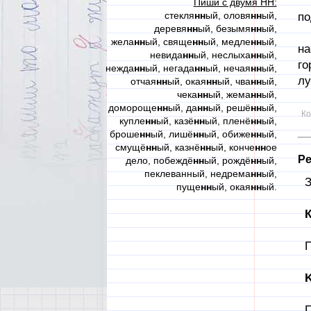
Ав
Пиши с двумя НН:
стекля
нн
ый, оловя
нн
ый,
по
деревя
нн
ый, безымя
нн
ый,
Я 
жела
нн
ый, свяще
нн
ый, медле
нн
ый,
на
невида
нн
ый, неслыха
нн
ый,
го
нежда
нн
ый, негада
нн
ый, нечая
нн
ый,
лу
отчая
нн
ый, окая
нн
ый, чва
нн
ый,
чека
нн
ый, жема
нн
ый,
Та
домороще
нн
ый, да
нн
ый, решё
нн
ый,
Ко
купле
нн
ый, казё
нн
ый, пленё
нн
ый,
броше
нн
ый, лишё
нн
ый, обиже
нн
ый,
смущё
нн
ый, казнё
нн
ый, конче
нн
ое
Ре
дело, побеждё
нн
ый, рождё
нн
ый,
пеклеванный, недрема
нн
ый,
З
пуще
нн
ый, окая
нн
ый.
К
П
K
П