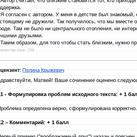
тор считает, что близким становится тот, кто приходит
ддержка.
согласен с автором. У меня в детстве был знакомый, 
стоящему не дружили. Так получилось, что мы вместе 
роде. Там не было ни центрального отопления, ни интер
чшими друзьями.
ким образом, для того чтобы стать близким, нужно пр
личество слов - 259
цензент
:
Полина Крыжевич
дравствуйте, Матвей! Ваше сочинение оценено следую
1 - Формулировка проблем исходного текста: + 1 ба
роблема определена верно, сформулирована корректно.
2 – Комментарий: + 1 балл
ервый пример ("воображаемый друг") указан и пояснен.