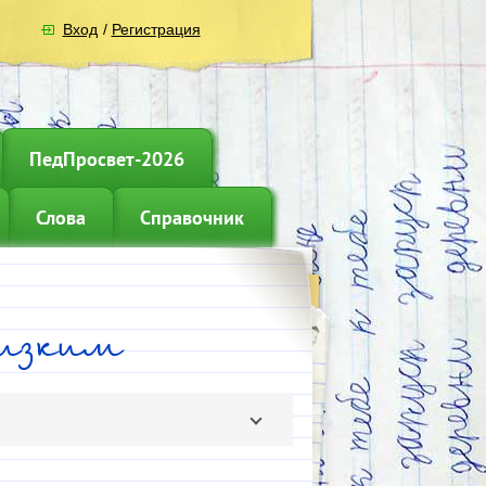
Вход
/
Регистрация
ПедПросвет-2026
Слова
Справочник
лизким