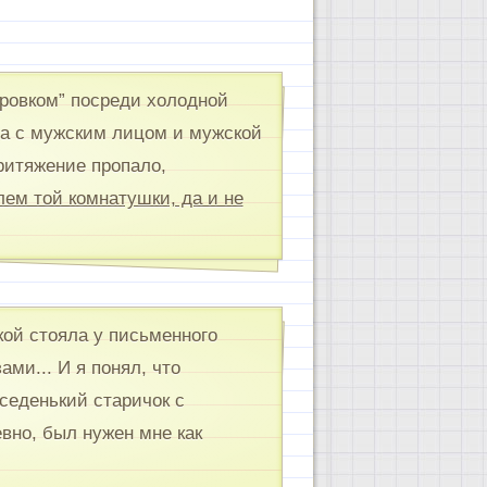
ровком” посреди холодной
на с мужским лицом и мужской
притяжение пропало,
лем той комнатушки, да и не
:
ой стояла у письменного
ми... И я понял, что
седенький старичок с
вно, был нужен мне как