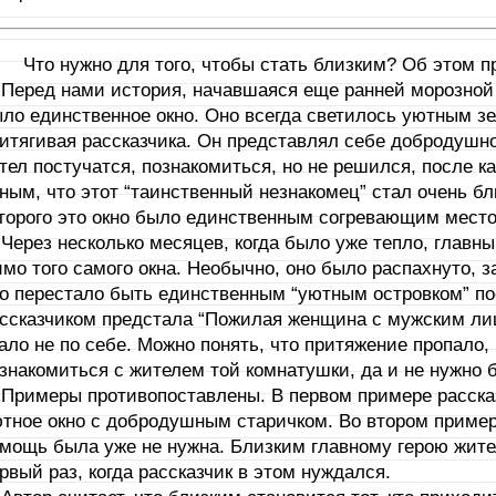
о нужно для того, чтобы стать близким? Об этом пре
ред нами история, начавшаяся еще ранней морозной 
ло единственное окно. Оно всегда светилось уютным з
итягивая рассказчика. Он представлял себе добродушно
тел постучатся, познакомиться, но не решился, после ка
ным, что этот “таинственный незнакомец” стал очень бл
торого это окно было единственным согревающим место
рез несколько месяцев, когда было уже тепло, главны
мо того самого окна. Необычно, оно было распахнуто, 
о перестало быть единственным “уютным островком” по
ссказчиком предстала “Пожилая женщина с мужским ли
ало не по себе. Можно понять, что притяжение пропало,
знакомиться с жителем той комнатушки, да и не нужно 
имеры противопоставлены. В первом примере рассказч
тное окно с добродушным старичком. Во втором пример
мощь была уже не нужна. Близким главному герою жите
рвый раз, когда рассказчик в этом нуждался.