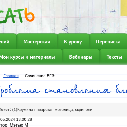
ений
Мастерская
К уроку
Переписка
Мои курсы и материалы
Вебинары
Тексты
—
Главная
—
Сочинение ЕГЭ
Проблема становления б
Текст:
(1)Кружила январская метелица, скрипели
.05.2024 13:00:28
тор: Мэтью М