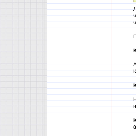
Д
ч
ч
П
K
А
К
K
Н
н
K
0