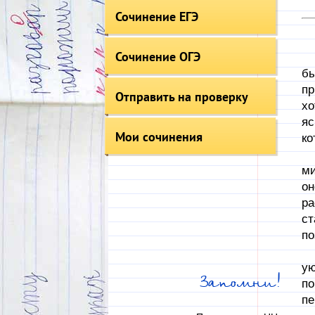
Сочинение ЕГЭ
Чт
Сочинение ОГЭ
Пе
бы
пр
Отправить на проверку
хо
яс
Мои сочинения
ко
Че
ми
он
ра
ст
по
Пр
ую
Запомни!
по
пе