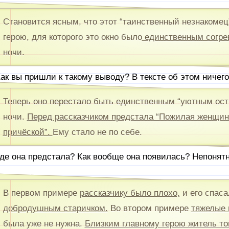
Становится ясным, что этот “таинственный незнакомец
герою, для которого это окно было
единственным согр
ночи.
ак вы пришли к такому выводу? В тексте об этом ничего
Теперь оно перестало быть единственным “уютным ост
ночи.
Перед рассказчиком предстала “Пожилая женщин
причёской”.
Ему стало не по себе.
де она предстала? Как вообще она появилась? Непонятн
В первом примере
рассказчику было плохо,
и его спаса
добродушным старичком.
Во втором примере
тяжелые 
была уже не нужна.
Близким главному герою житель то