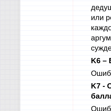
дедуш
или р
каждо
аргум
сужде
K6 – 
Ошибк
K7 -
балл
Ошиб