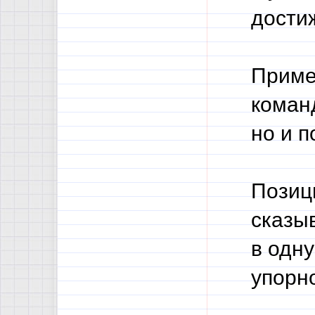
дости
Приме
коман
но и 
Позиц
сказыв
в одн
упорн