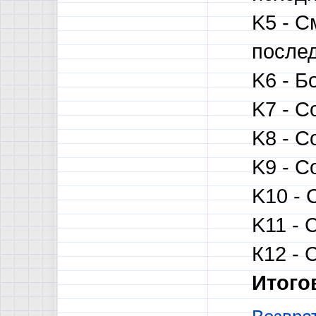
K5 - С
послед
K6 - Б
K7 - С
K8 - С
K9 - С
K10 - 
K11 - 
К12 - 
Итого