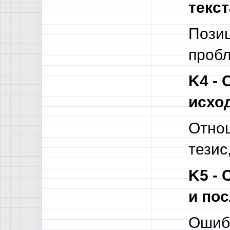
текст
Позиц
пробл
K4 - 
исход
Отнош
тезис
K5 -
и пос
Ошибк