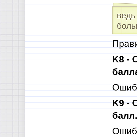
ведь
боль
Прави
K8 -
балл
Ошибк
K9 -
балл
Ошиб