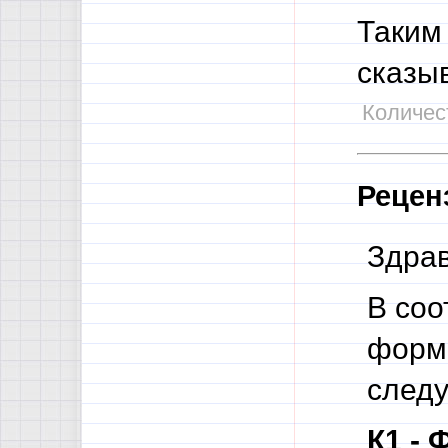
Таким
сказы
Количест
Рецен
Здрав
В соо
форма
след
К1 - 