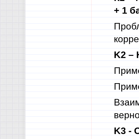
+ 1 б
Проб
корре
K2 – 
Приме
Приме
Взаи
верно
K3 - 