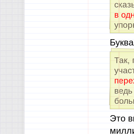
сказ
в од
упор
Буква
Так,
учас
пере
ведь
боль
Это в
милли