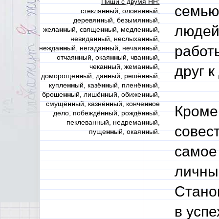
Пиши с двумя НН:
семью
стекля
нн
ый, оловя
нн
ый,
деревя
нн
ый, безымя
нн
ый,
людей
жела
нн
ый, свяще
нн
ый, медле
нн
ый,
невида
нн
ый, неслыха
нн
ый,
работы
нежда
нн
ый, негада
нн
ый, нечая
нн
ый,
отчая
нн
ый, окая
нн
ый, чва
нн
ый,
чека
нн
ый, жема
нн
ый,
друг к
домороще
нн
ый, да
нн
ый, решё
нн
ый,
купле
нн
ый, казё
нн
ый, пленё
нн
ый,
броше
нн
ый, лишё
нн
ый, обиже
нн
ый,
смущё
нн
ый, казнё
нн
ый, конче
нн
ое
Кроме 
дело, побеждё
нн
ый, рождё
нн
ый,
пеклеванный, недрема
нн
ый,
совест
пуще
нн
ый, окая
нн
ый.
самое
личны
Стано
в успе