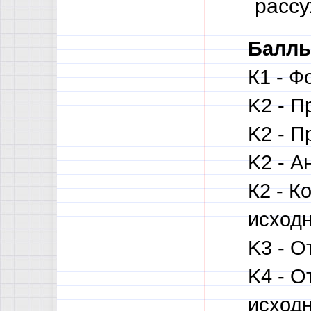
рассу
Баллы
К1 - Ф
K2 - П
K2 - П
K2 - А
К2 - 
исходн
K3 - О
K4 - О
исходн