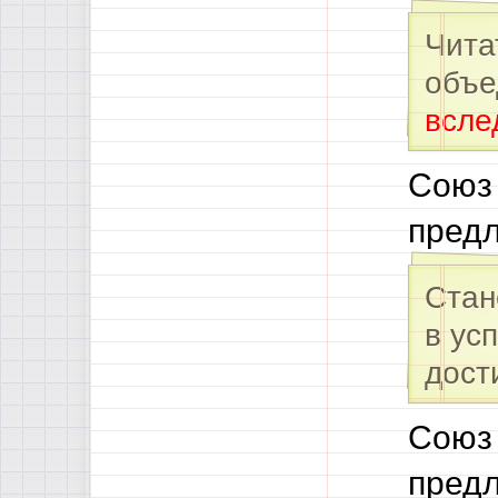
Чита
объе
всле
Союз 
предл
Стан
в ус
дост
Союз 
предл