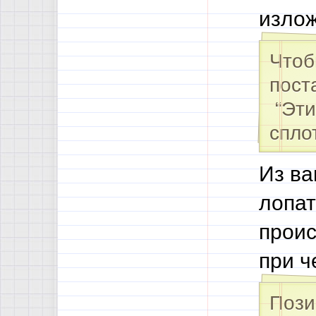
изло
Чтоб
пост
“Эт
спло
Из ва
лопат
проис
при ч
Пози