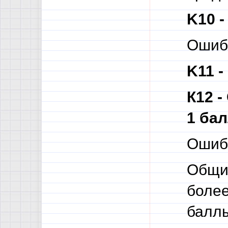
K10 -
Ошибк
K11 -
К12 -
1 ба
Ошибк
Общи
более
баллы