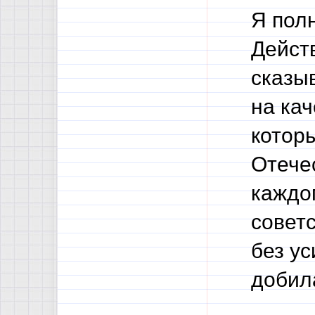
Я полн
Дейст
сказы
на кач
котор
Отече
каждог
совет
без ус
добил