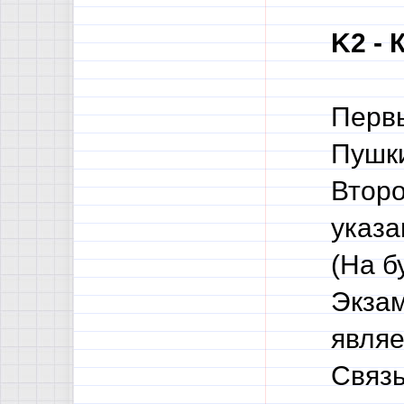
K2 - 
Первы
Пушки
Второ
указа
(На б
Экзам
являе
Связь