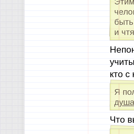
Этим
чело
быть
и чт
Непон
учиты
кто с
Я по
душа
Что в