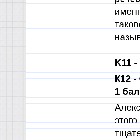
именн
таков
назыв
K11 -
К12 -
1 ба
Алекс
этого
тщате