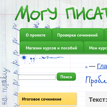
О проекте
Проверка сочинений
Магазин курсов и пособий
Мои курс
—
Гла
Проб
Итоговое сочинение
Текст