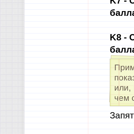
K7 -
балл
K8 -
балл
Прим
пока
или,
чем 
Запя