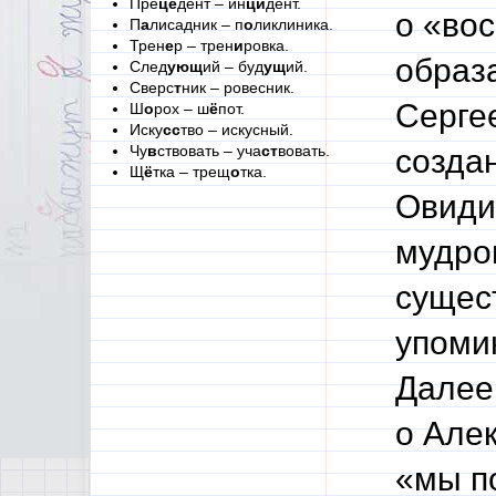
Пре
це
дент – ин
ци
дент.
о «во
П
а
лисадник – п
о
ликлиника.
Трен
е
р – трен
и
ровка.
образ
След
ующ
ий – буд
ущ
ий.
Сверс
т
ник – ровесник.
Сергее
Ш
о
рох – ш
ё
пот.
Иску
сс
тво – искусный.
Чу
в
ствовать – уча
ст
вовать.
созда
Щ
ё
тка – трещ
о
тка.
Овиди
мудро
сущес
упоми
Далее
о Алек
«мы п