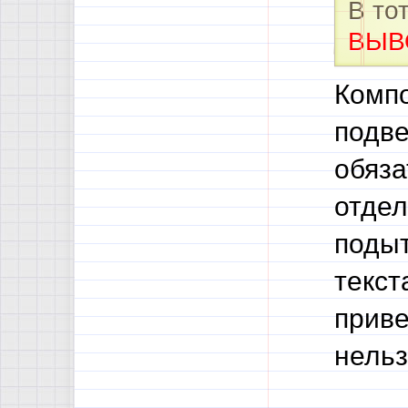
В то
ВЫВ
Компо
подве
обяза
отдел
подыт
текст
приве
нельз