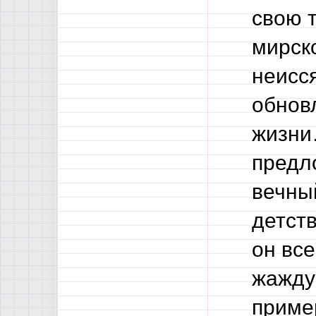
свою т
мирско
неисс
обнов
жизни
предл
вечный
детств
он все
жажду
пример