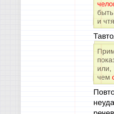
чело
быть
и чт
Тавто
Прим
пока
или,
чем
Повто
неуда
речев