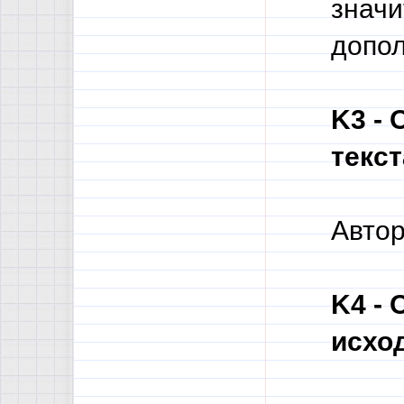
значи
допол
K3 - 
текст
Автор
K4 - 
исход