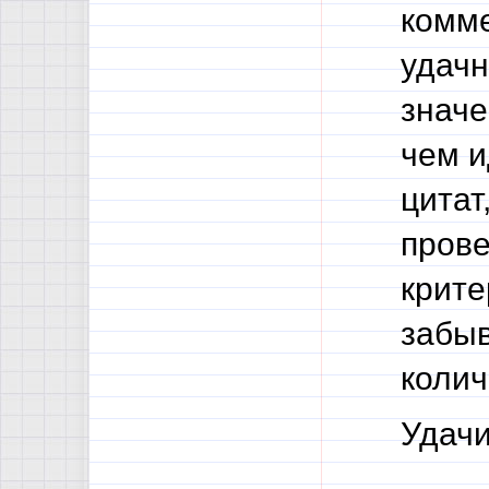
комме
удачн
значе
чем и
цитат,
прове
крите
забыв
колич
Удачи