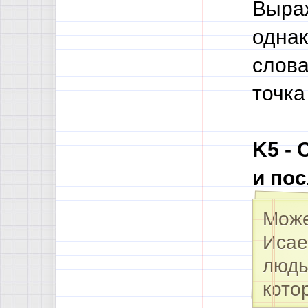
Выраж
однак
слова
точка
K5 -
и по
Може
Исае
людь
кото