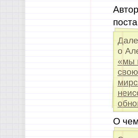
Автор
поста
Дале
о Ал
«мы 
свою
мирс
неис
обно
О чем