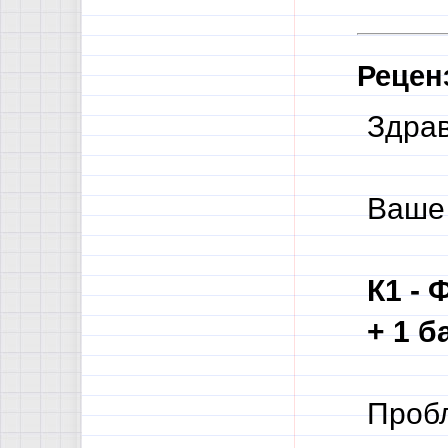
Рецен
Здрав
Ваше
К1 - 
+ 1 б
Пробл