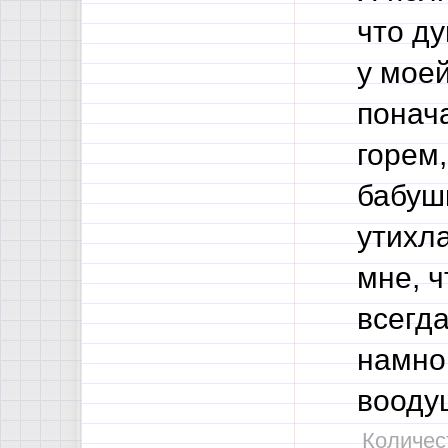
что ду
у моей
понач
горем,
бабушк
утихла
мне, ч
всегда
намно
вооду
Количест