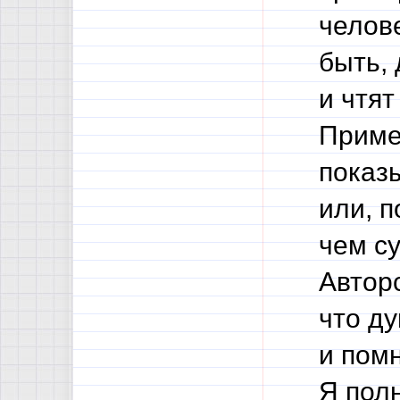
челов
быть,
и чтят
Приме
показ
или, 
чем с
Автор
что д
и пом
Я полн