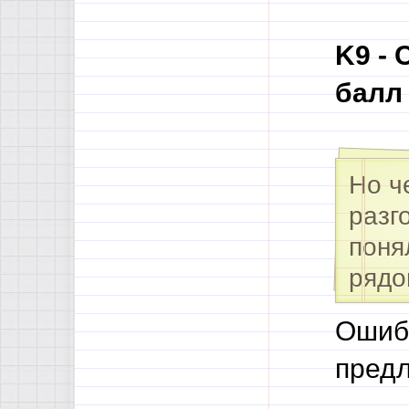
K9 -
балл
Но ч
разг
поня
рядо
Ошибк
пред