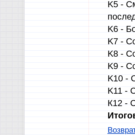
K5 - С
послед
K6 - Б
K7 - С
K8 - С
K9 - С
K10 - 
K11 - 
К12 - 
Итого
Возврат