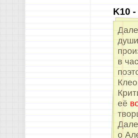
K10 
Дале
души
прои
в ча
поэ
Клео
Крит
её
в
твор
Дале
о Ал