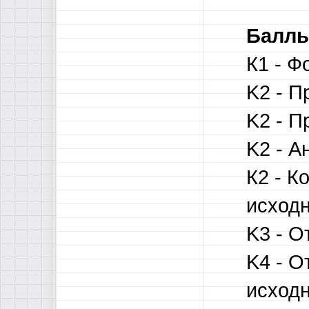
Баллы
К1 - Ф
K2 - П
K2 - П
K2 - А
К2 - 
исходн
K3 - О
K4 - О
исходн