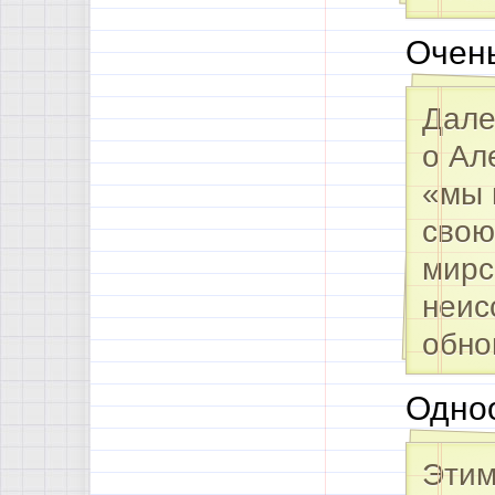
Очень
Дале
о Ал
«мы 
свою
мирс
неис
обно
Одноо
Этим