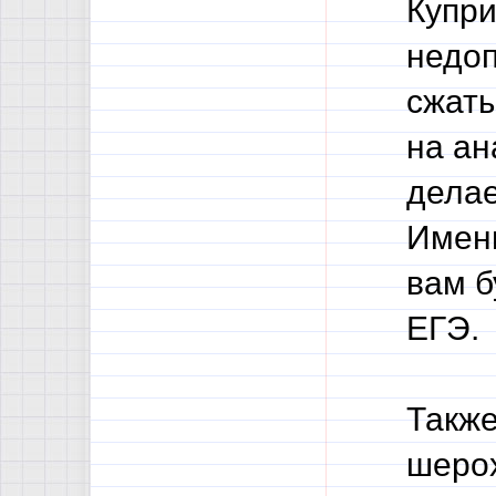
Купри
недоп
сжаты
на ан
делае
Именн
вам б
ЕГЭ.
Также
шерох