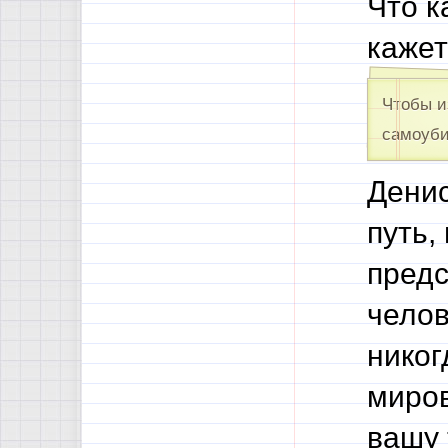
Что к
кажет
Чтобы и
самоуби
Денис
путь,
предс
челов
никог
миров
вашу 