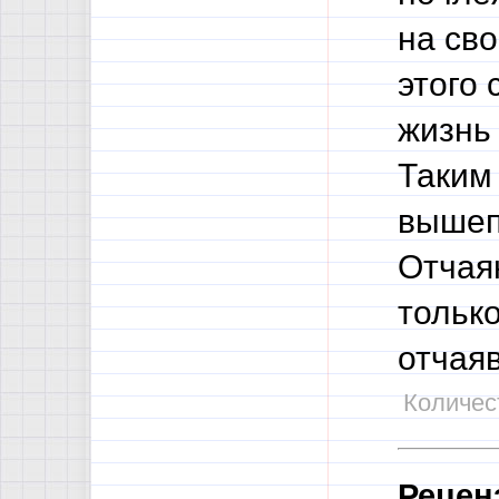
на сво
этого 
жизнь
Таким
вышеп
Отчаян
только
отчая
Количест
Рецен