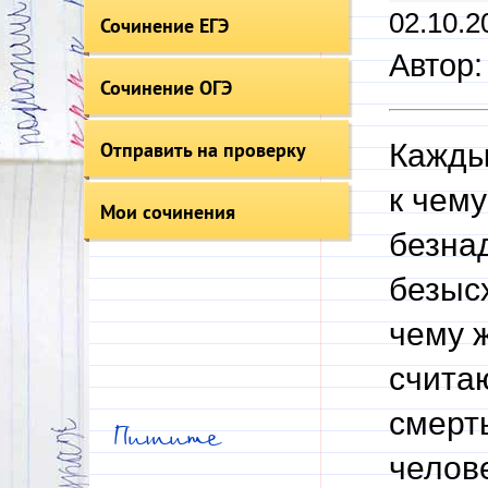
02.10.2
Сочинение ЕГЭ
Автор:
Сочинение ОГЭ
Отправить на проверку
Кажды
к чему
Мои сочинения
безна
безысх
чему 
считаю
смерть
Пишите
челове