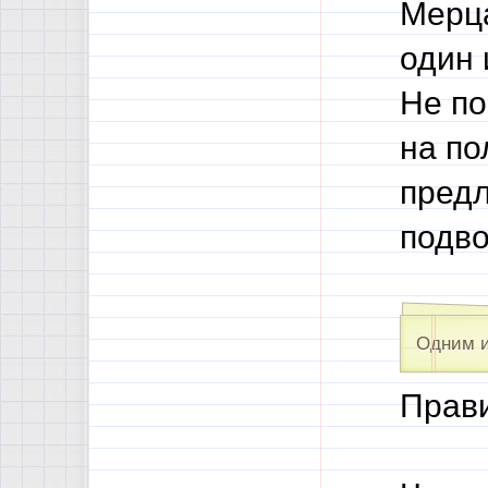
Мерца
один 
Не по
на по
предл
подво
Одним и
Прави