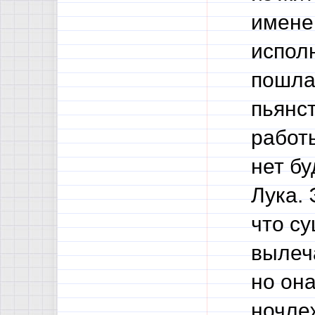
именем
исполн
пошла
пьянст
работы
нет б
Лука.
что су
вылеч
но она
ночле