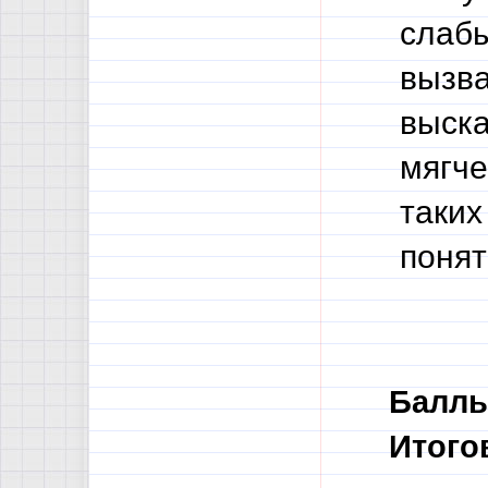
слабы
вызва
выска
мягче
таких
понят
Баллы
Итого