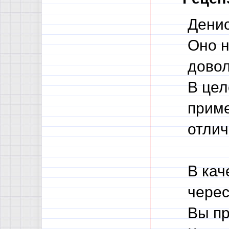
Денис
Оно н
довол
В цел
приме
отлич
В кач
черес
Вы пр