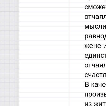
сможе
отчая
мысли
равно
жене и
единс
отчаял
счастл
В каче
произ
из жи