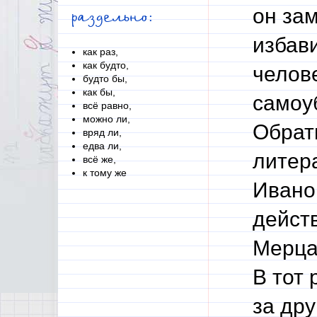
он зам
раздельно:
избави
как раз,
как будто,
челове
будто бы,
как бы,
самоу
всё равно,
можно ли,
Обрат
вряд ли,
едва ли,
литер
всё же,
к тому же
Ивано
дейст
Мерца
В тот 
за дру