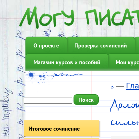
О проекте
Проверка сочинений
Магазин курсов и пособий
Мои курс
—
Гла
Дол
сил
Итоговое сочинение