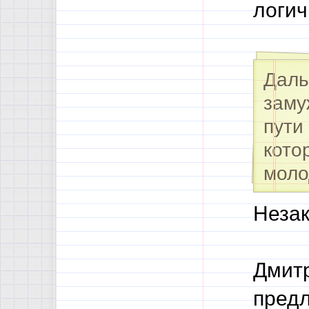
логи
Даль
заму
пути
кото
моло
Незак
Дмитр
предл