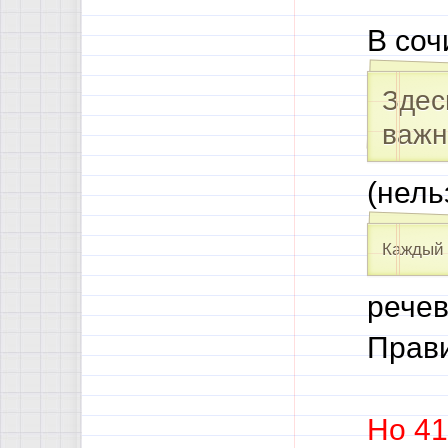
В соч
Здес
важ
(нель
Каждый 
речев
Прави
Но 41