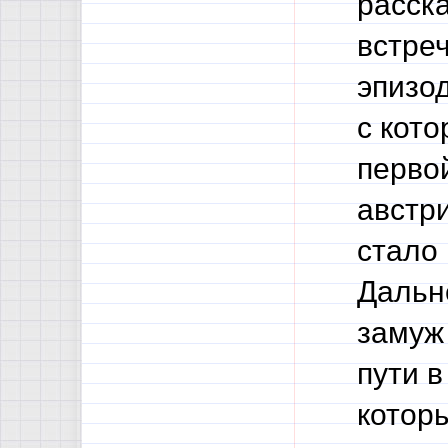
расск
встре
эпизо
с кот
перво
австр
стало
Дальн
замуж
пути в
которы