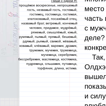
Пиши с одной Н:
прощё
н
ое воскресенье, непроше
н
ый
место
гость, незва
н
ый гость, гости
н
ый,
гости
н
ец, гости
н
ица, гости
н
ая,
часть 
златокова
н
ый, посажё
н
ый отец,
назва
н
ый брат, ветре
н
ый, конче
н
ый
с мужч
человек, прида
н
ое, мудрё
н
ый,
ряже
н
ый, смышлё
н
ый, ю
н
ый,
деле?
румя
н
ый, пья
н
ый, пря
н
ый, беше
н
ый,
рдя
н
ый, рья
н
ый, сви
н
ой, жёва
н
ый,
конкр
кова
н
ый, клёва
н
ый, варе
н
ик, дра
н
ик,
труже
н
ик, муче
н
ик, труже
н
ица,
муче
н
ица, серебря
н
ик,
Так, 
бессребре
н
ик, масле
н
ица, костя
н
ика,
пудре
н
ица, ольша
н
ик, пута
н
ица,
Олдхэ
торфяник, длина, исти
н
а.
вышел 
показ
и силу
влюбл