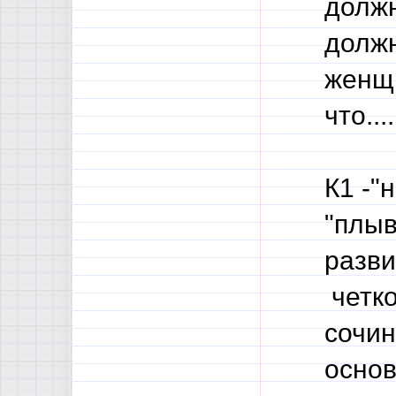
должн
должн
женщ
что....
К1 -"
"плыв
разви
четко
сочин
основ