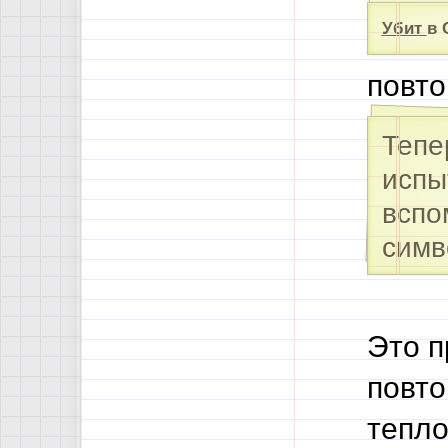
Убит
в 
повто
Тепе
испы
вспо
симв
Это п
повто
тепло