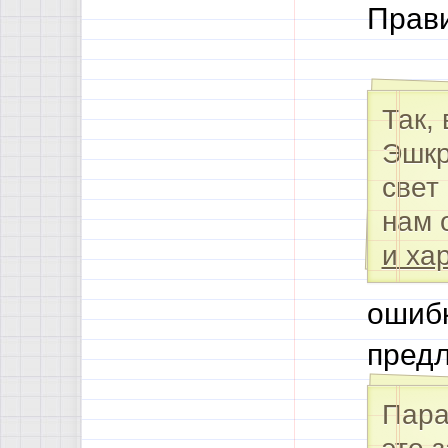
Прави
Так,
Эшкр
свет
нам 
и ха
ошибк
пред
Пара