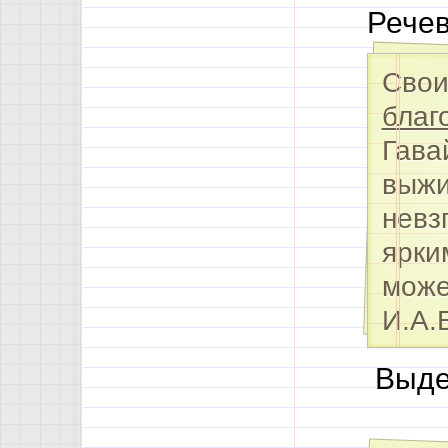
Речев
Сво
благ
Гава
выжи
невз
ярки
може
И.А.
Выде