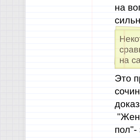
на в
сильн
Неко
срав
на с
Это п
сочин
доказ
"Женщ
пол"-