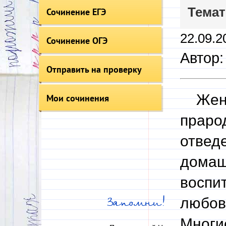
Темат
Сочинение ЕГЭ
22.09.2
Сочинение ОГЭ
Автор:
Отправить на проверку
Женщи
Мои сочинения
праро
отвед
домаш
воспит
любов
Запомни!
Многи