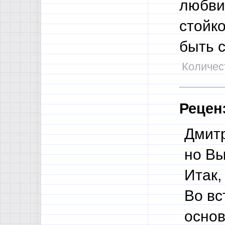
любви 
стойк
быть 
Количест
Рецен
Дмитр
но Вы
Итак,
Во вс
основ