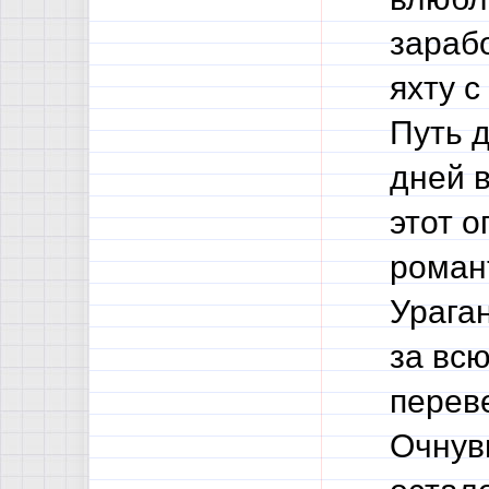
зарабо
яхту 
Путь 
дней 
этот о
романт
Урага
за всю
перев
Очнувш