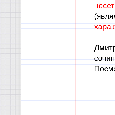
несет
(явля
харак
Дмитр
сочин
Посмо