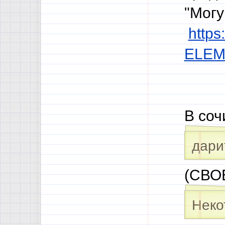
"Могу
https
ELEM
В соч
дари
(СВО
Неко