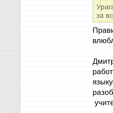
Ураг
за в
Прави
влюбл
Дмитр
работ
языку
разоб
учите