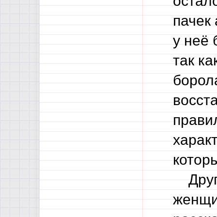
остал
пачек
у неё
так ка
борол
восст
правил
харак
котор
Други
женщи