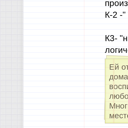
произ
К-2 -
К3- "
логич
Ей о
дома
восп
любо
Мног
мест