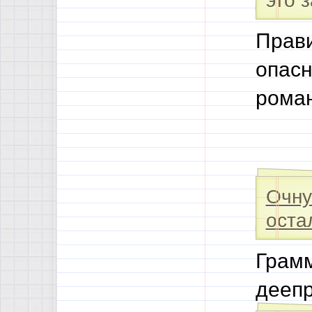
это 
Прав
опасн
роман
Очн
оста
Грамм
дееп