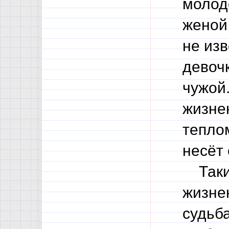
молод
женой
не изв
девоч
чужой.
жизне
тепло
несёт
Таким
жизне
судьба