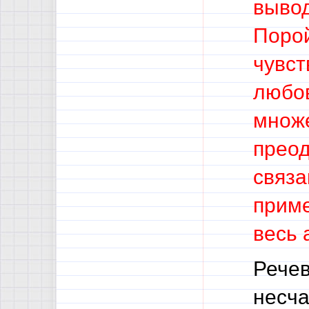
вывод
Порой
чувст
любов
множе
преод
связа
приме
весь 
Речев
несча