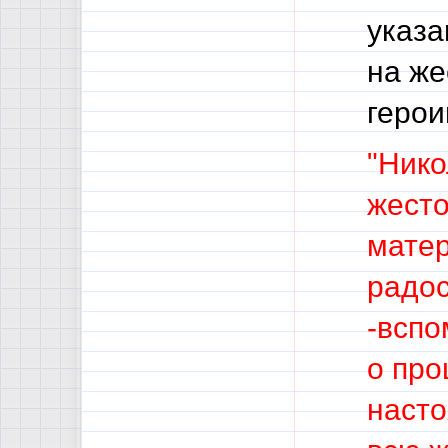
указа
на же
герои
"
Нико
жесто
матер
радос
-вспо
о про
насто