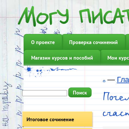
О проекте
Проверка сочинений
Магазин курсов и пособий
Мои курс
—
Гла
Поче
счас
Итоговое сочинение