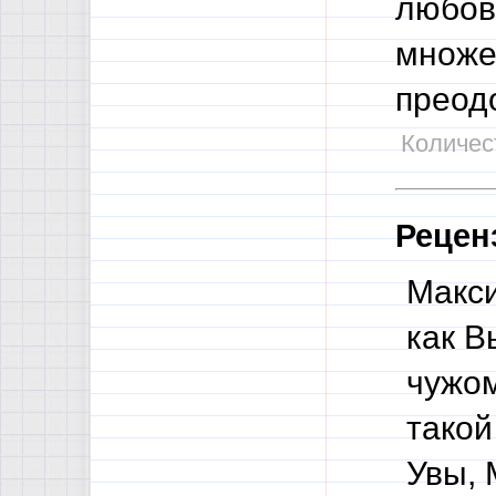
любовь
множе
преод
Количест
Рецен
Макси
как В
чужом
такой
Увы, 