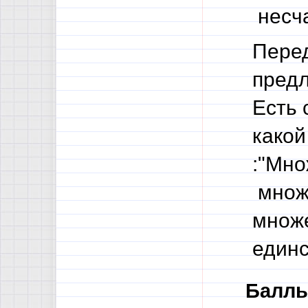
несча
Перед
предл
Есть 
какой
:"Мно
множе
множе
единс
Баллы