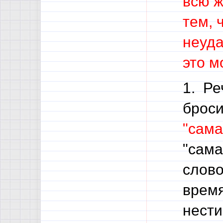
всю ж
тем, 
неуда
это м
1. Ре
брос
"сама
"сама
слов
время
нест