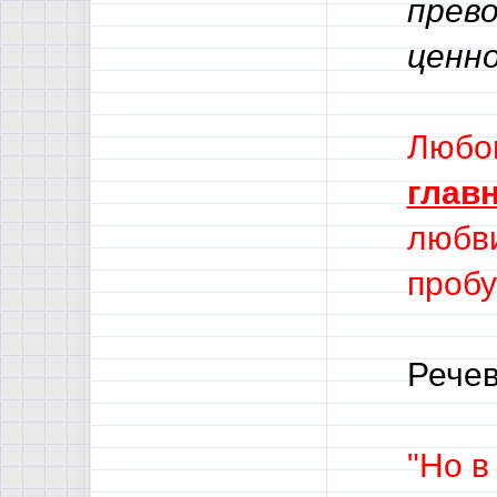
прево
ценно
Любов
глав
любви
пробу
Речев
"Но в