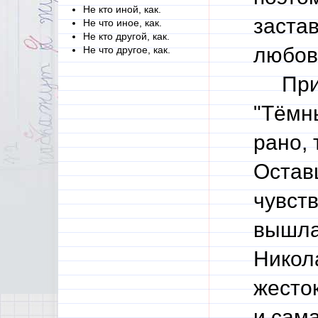
Не кто иной, как.
заста
Не что иное, как.
Не кто другой, как.
любов
Не что другое, как.
Приме
"Тёмн
рано, 
Остав
чувств
вышла
Никол
жесто
и сама