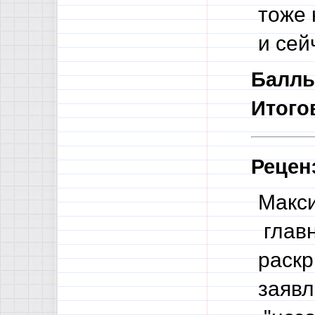
тоже 
и сейч
Баллы
Итого
Рецен
Макси
главн
раскр
заявл