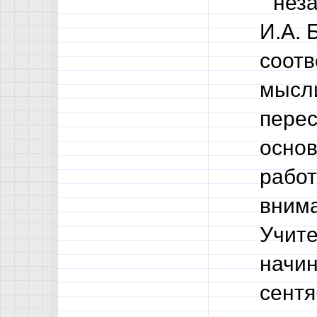
"неза
И.А. 
соотв
мысли
перес
осно
работ
внима
Учите
начин
сентя