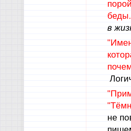
порой
беды
в жиз
"Имен
котор
почем
Логич
"Прим
"Тём
не по
пише