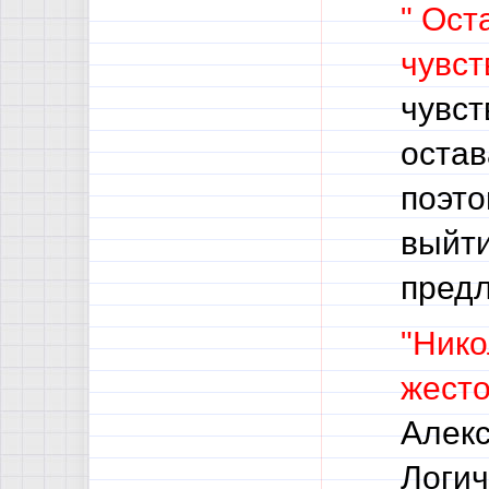
" Ост
чувст
чувст
остав
поэто
выйти
пред
"Нико
жесто
Алекс
Логич