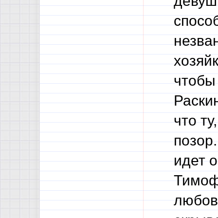
девуш
спосо
незва
хозяйк
чтобы
Раскин
что ту
позор.
идет 
Тимоф
любовь