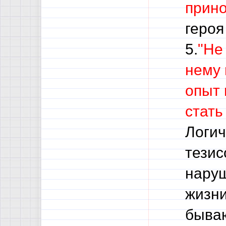
прино
ге
5.
"Не
нему 
опыт 
стать
Логич
тезис
наруш
жизни
бываю