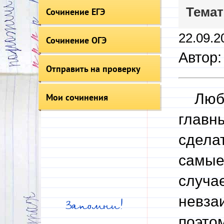
Темат
Сочинение ЕГЭ
22.09.2
Сочинение ОГЭ
Автор:
Отправить на проверку
Любов
Мои сочинения
главн
сдела
самые
случа
невза
Запомни!
поэтом