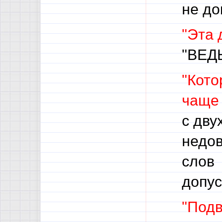
не до
"Эта
"ВЕД
"Кото
чаще 
с дву
недов
слов 
допус
"Подв