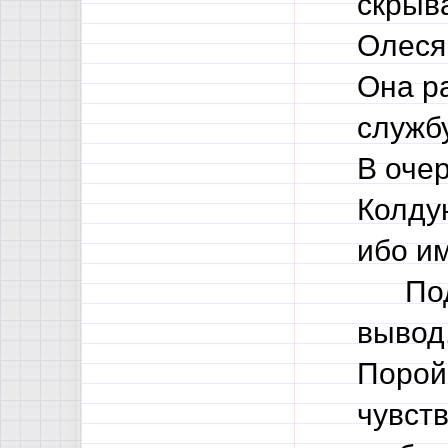
скрыв
Олеся 
Она р
службу
В оче
Колду
ибо им
Подво
вывод,
Порой 
чувст