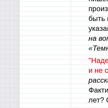
произ
быть 
указа
на во
«Тем
"Наде
и не 
расск
Факти
лет? 