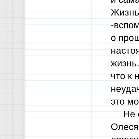
Жизнь
-вспо
о про
насто
жизнь.
что к 
неуда
это мо
Не см
Олеся,